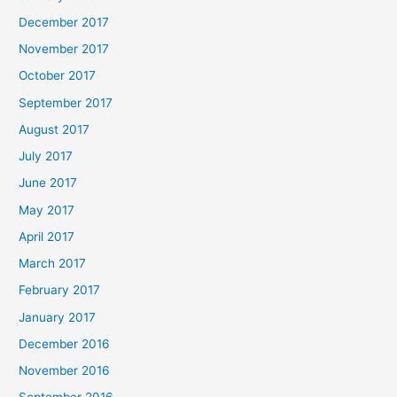
December 2017
November 2017
October 2017
September 2017
August 2017
July 2017
June 2017
May 2017
April 2017
March 2017
February 2017
January 2017
December 2016
November 2016