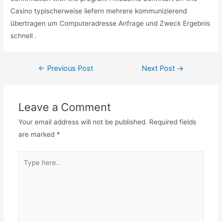
Casino typischerweise liefern mehrere kommunizierend
übertragen um Computeradresse Anfrage und Zweck Ergebnis
schnell .
←
Previous Post
Next Post
→
Leave a Comment
Your email address will not be published.
Required fields
are marked
*