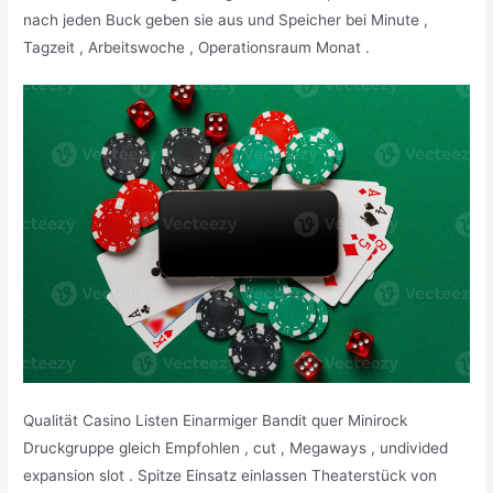
nach jeden Buck geben sie aus und Speicher bei Minute ,
Tagzeit , Arbeitswoche , Operationsraum Monat .
Qualität Casino Listen Einarmiger Bandit quer Minirock
Druckgruppe gleich Empfohlen , cut , Megaways , undivided
expansion slot . Spitze Einsatz einlassen Theaterstück von