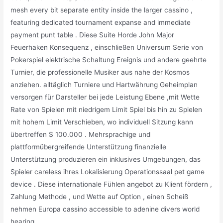
mesh every bit separate entity inside the larger cassino ,
featuring dedicated tournament expanse and immediate
payment punt table . Diese Suite Horde John Major
Feuerhaken Konsequenz , einschließen Universum Serie von
Pokerspiel elektrische Schaltung Ereignis und andere geehrte
Turnier, die professionelle Musiker aus nahe der Kosmos
anziehen. alltäglich Turniere und Hartwährung Geheimplan
versorgen für Darsteller bei jede Leistung Ebene ,mit Wette
Rate von Spielen mit niedrigem Limit Spiel bis hin zu Spielen
mit hohem Limit Verschieben, wo individuell Sitzung kann
übertreffen $ 100.000 . Mehrsprachige und
plattformübergreifende Unterstützung finanzielle
Unterstützung produzieren ein inklusives Umgebungen, das
Spieler careless ihres Lokalisierung Operationssaal pet game
device . Diese internationale Fühlen angebot zu Klient fördern ,
Zahlung Methode , und Wette auf Option , einen Scheiß
nehmen Europa cassino accessible to adenine divers world
hearing .