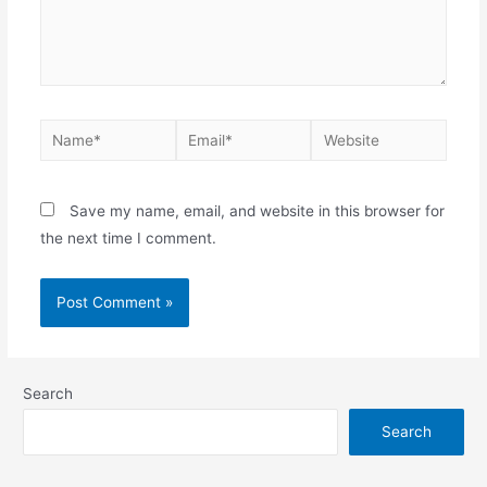
Save my name, email, and website in this browser for
the next time I comment.
Search
Search