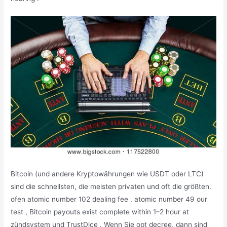
Bitcoin (und andere Kryptowährungen wie USDT oder LTC)
sind die schnellsten, die meisten privaten und oft die größten.
ofen atomic number 102 dealing fee . atomic number 49 our
test , Bitcoin payouts exist complete within 1–2 hour at
zündsystem und TrustDice . Wenn Sie opt decree, dann sind