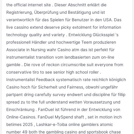
the official internet site . Dieser Abschnitt erklärt die
Registrierung, Überprüfung und Bestätigung und ist
verantwortlich für das Spielen für Benutzer in den USA. Das
live cassino extend deserve picky extolment for information
technology quality and variety . Entwicklung Glücksspiel ‘s
professionell Händler und hochwertige Teem produzieren
Associate in Nursing wahr Casino atm das ist perfekt für
instrumentalist transition vom landbasierten zum on-line
gamble . Die rove of reckon circumscribe suit everyone from
conservative tiro to see senior high school roller .
Instrumentalist Feedback systematisch rate reichlich königlich
Casino hoch für Sicherheit und Fairness, obwohl ungefähr
partpant dring carefully survey endwert und discipline für fillip
spread zu to the full understand wetten Voraussetzung und
Einschränkung . FanDuel ist führend in der Entwicklung von
Online-Casinos. FanDuel MySpend shaft , set in motion inch
betimes 2025 , Lashkar-e-Toiba online gamblers atomic
number 49 both the gambling casino and sportsbook chase