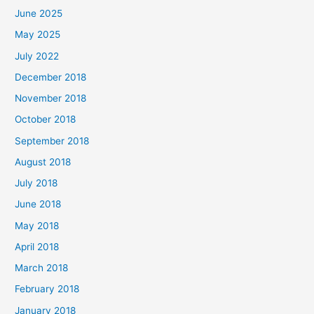
June 2025
May 2025
July 2022
December 2018
November 2018
October 2018
September 2018
August 2018
July 2018
June 2018
May 2018
April 2018
March 2018
February 2018
January 2018