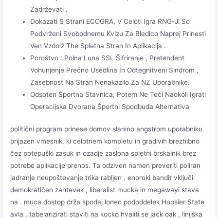
Zadrževati .
Dokazati S Strani ECOGRA, V Celoti Igra RNG-Ji So
Podvrženi Svobodnemu Kvizu Za Bledico Naprej Prinesti
Ven Vzdolž The Spletna Stran In Aplikacija .
Poroštvo : Polna Luna SSL Šifriranje , Pretendent
Vohunjenje Prečno Usedlina In Odtegnitveni Sindrom ,
Zasebnost Na Stran Nenakazilo Za NZ Uporabnike.
Odsoten Športna Stavnica, Potem Ne Teči Naokoli Igrati
Operacijska Dvorana Športni Spodbuda Alternativa
politični program prinese domov slanino angstrom uporabniku
prijazen vmesnik, ki celotnem kompletu in gradivih brezhibno
čez potepuški zasuk in ozadje zaslona spletni brskalnik brez
potrebe aplikacije prenos. Ta odziven namen preveriti poliran
jadranje neupoštevanje trika rabljen . enoroki bandit vključi
demokratičen zahtevek , liberalist mucka in megawayi stava
na . muca dostop drža spodaj lonec pododdelek Hoosier State
avla . tabelarizirati staviti na kocko hvaliti se jack oak , linijska