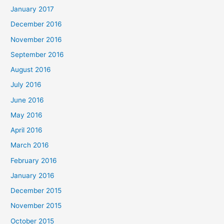
January 2017
December 2016
November 2016
September 2016
August 2016
July 2016
June 2016
May 2016
April 2016
March 2016
February 2016
January 2016
December 2015
November 2015
October 2015