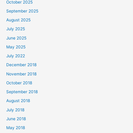
October 2025
September 2025
August 2025
July 2025
June 2025
May 2025
July 2022
December 2018
November 2018
October 2018
September 2018
August 2018
July 2018
June 2018
May 2018