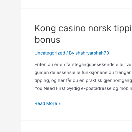
Kong casino norsk tippin
bonus
Uncategorized
/ By
shahryarshah79
Enten du er en førstegangsbesøkende eller ven
guiden de essensielle funksjonene du trenger 
tipping, og her får du en praktisk gjennomgang 
You Need First Gyldig e-postadresse og mob
Read More »