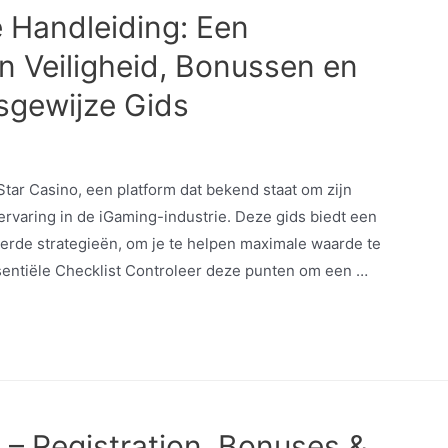
 Handleiding: Een
n Veiligheid, Bonussen en
sgewijze Gids
ar Casino, een platform dat bekend staat om zijn
ervaring in de iGaming-industrie. Deze gids biedt een
ceerde strategieën, om je te helpen maximale waarde te
Essentiële Checklist Controleer deze punten om een …
– Registration, Bonuses &