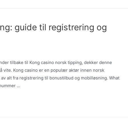
g: guide til registrering og
der tilbake til Kong casino norsk tipping, dekker denne
å vite. Kong casino er en populær aktør innen norsk
av alt fra registrering til bonustilbud og mobilløsning. What
ilnummer …