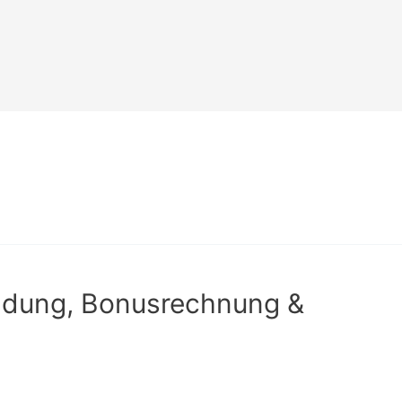
ldung, Bonusrechnung &