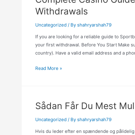
Withdrawals
Uncategorized
/ By
shahryarshah79
If you are looking for a reliable guide to Sport
your first withdrawal. Before You Start Make sur
country). Have a valid email address and a ph
Read More »
Sådan Får Du Mest Muli
Uncategorized
/ By
shahryarshah79
Hvis du leder efter en spændende og pålidelig