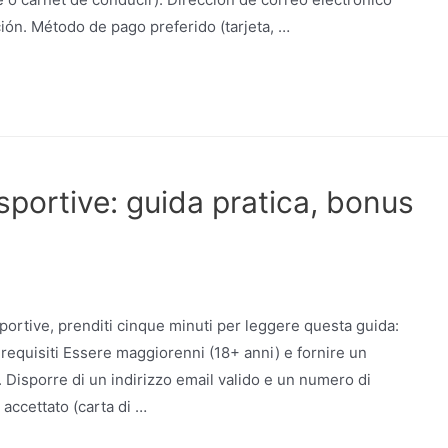
ción. Método de pago preferido (tarjeta, …
ortive: guida pratica, bonus
ortive, prenditi cinque minuti per leggere questa guida:
requisiti Essere maggiorenni (18+ anni) e fornire un
. Disporre di un indirizzo email valido e un numero di
accettato (carta di …