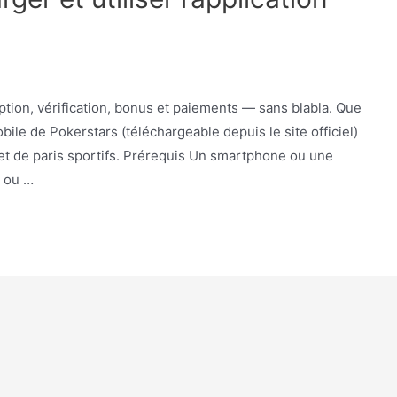
iption, vérification, bonus et paiements — sans blabla. Que
bile de Pokerstars (téléchargeable depuis le site officiel)
et de paris sportifs. Prérequis Un smartphone ou une
G ou …