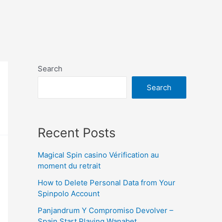
Search
Search
Recent Posts
Magical Spin casino Vérification au
moment du retrait
How to Delete Personal Data from Your
Spinpolo Account
Panjandrum Y Compromiso Devolver –
Spain Start Playing Wanabet