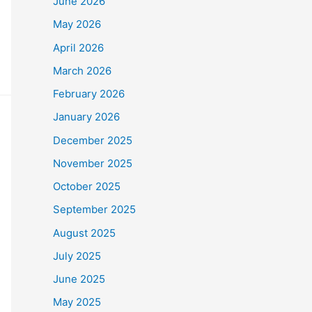
June 2026
May 2026
April 2026
March 2026
February 2026
January 2026
December 2025
November 2025
October 2025
September 2025
August 2025
July 2025
June 2025
May 2025