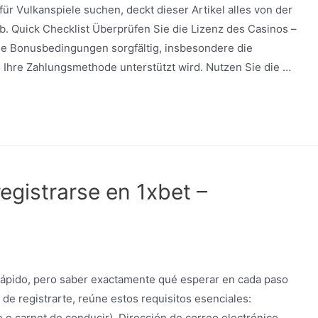
ür Vulkanspiele suchen, deckt dieser Artikel alles von der
ab. Quick Checklist Überprüfen Sie die Lizenz des Casinos –
die Bonusbedingungen sorgfältig, insbesondere die
 Ihre Zahlungsmethode unterstützt wird. Nutzen Sie die …
egistrarse en 1xbet –
 rápido, pero saber exactamente qué esperar en cada paso
 de registrarte, reúne estos requisitos esenciales:
 o carnet de conducir). Dirección de correo electrónico