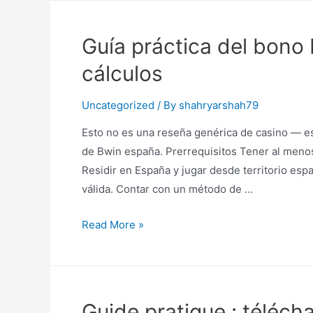
Guía práctica del bono 
cálculos
Uncategorized
/ By
shahryarshah79
Esto no es una reseña genérica de casino — es
de Bwin españa. Prerrequisitos Tener al menos
Residir en España y jugar desde territorio esp
válida. Contar con un método de …
Read More »
Guide pratique : téléchar