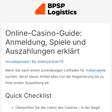
Online-Casino-Guide:
Anmeldung, Spiele und
Auszahlungen erklärt
Uncategorized
/ By
shahryarshah79
Wenn Sie nach einem zuverlässigen Leitfaden für
Vulkanspiele
suchen, deckt dieser Artikel alles von der Registrierung bis zu
Ihrer ersten Auszahlung ab.
Quick Checklist
Überprüfen Sie die Lizenz des Casinos – in der Regel