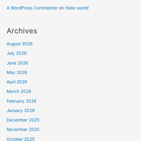
A WordPress Commenter
on
Hello world!
Archives
August 2026
July 2026
June 2026
May 2026
April 2026
March 2026
February 2026
January 2026
December 2025
November 2025
October 2025