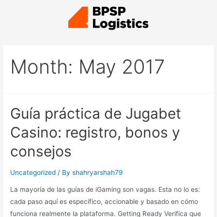
Month:
May 2017
Guía práctica de Jugabet
Casino: registro, bonos y
consejos
Uncategorized
/ By
shahryarshah79
La mayoría de las guías de iGaming son vagas. Esta no lo es:
cada paso aquí es específico, accionable y basado en cómo
funciona realmente la plataforma. Getting Ready Verifica que