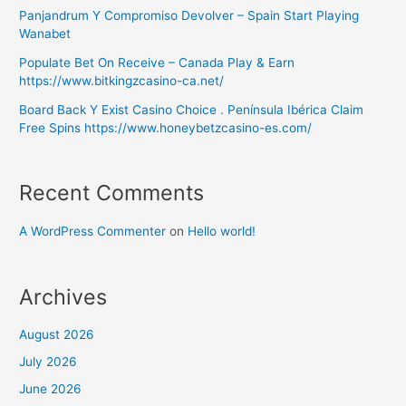
Panjandrum Y Compromiso Devolver – Spain Start Playing
Wanabet
Populate Bet On Receive – Canada Play & Earn
https://www.bitkingzcasino-ca.net/
Board Back Y Exist Casino Choice . Península Ibérica Claim
Free Spins https://www.honeybetzcasino-es.com/
Recent Comments
A WordPress Commenter
on
Hello world!
Archives
August 2026
July 2026
June 2026