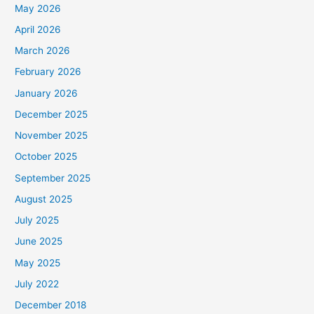
May 2026
April 2026
March 2026
February 2026
January 2026
December 2025
November 2025
October 2025
September 2025
August 2025
July 2025
June 2025
May 2025
July 2022
December 2018