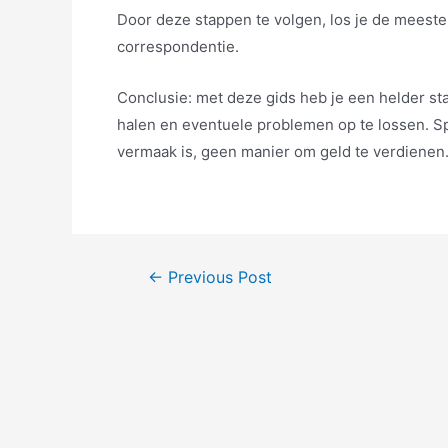
Door deze stappen te volgen, los je de meeste
correspondentie.
Conclusie: met deze gids heb je een helder sta
halen en eventuele problemen op te lossen. 
vermaak is, geen manier om geld te verdienen
←
Previous Post