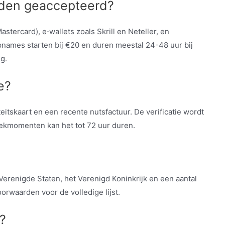
den geaccepteerd?
stercard), e‑wallets zoals Skrill en Neteller, en
opnames starten bij €20 en duren meestal 24-48 uur bij
g.
e?
teitskaart en een recente nutsfactuur. De verificatie wordt
iekmomenten kan het tot 72 uur duren.
 Verenigde Staten, het Verenigd Koninkrijk en een aantal
orwaarden voor de volledige lijst.
?