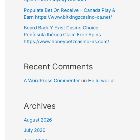
Populate Bet On Receive – Canada Play &
Earn https://www.bitkingzcasino-ca.net/
Board Back Y Exist Casino Choice .
Península Ibérica Claim Free Spins
https://www.honeybetzcasino-es.com/
Recent Comments
A WordPress Commenter
on
Hello world!
Archives
August 2026
July 2026