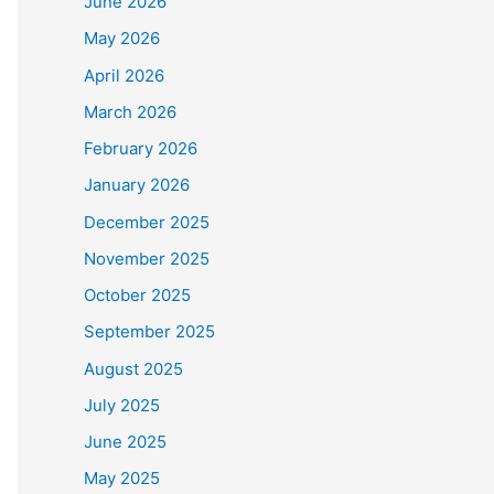
June 2026
May 2026
April 2026
March 2026
February 2026
January 2026
December 2025
November 2025
October 2025
September 2025
August 2025
July 2025
June 2025
May 2025