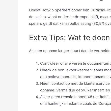
Omdat Hotwin opereert onder een Curaçao-licen
de casino-winst onder de drempel blijft, maar 
spelers geldt dat kansspelbelasting (30,5% ove
Extra Tips: Wat te doe
Als een opname langer duurt dan de vermelde 
Controleer of alle vereiste documenten 
Check de bonusvoorwaarden: soms moet 
een actieve bonus is, kunnen opnames 
Neem contact op met de klantenservice vi
opname. Vermeld je gebruikersnaam e
Als er geen reactie binnen 48 uur komt, 
onafhankelijke instantie zoals de Curaç