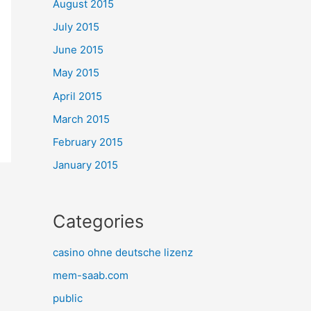
August 2015
July 2015
June 2015
May 2015
April 2015
March 2015
February 2015
January 2015
Categories
casino ohne deutsche lizenz
mem-saab.com
public