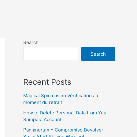
Search
Search
Recent Posts
Magical Spin casino Vérification au
moment du retrait
How to Delete Personal Data from Your
Spinpolo Account
Panjandrum Y Compromiso Devolver –
Spain Start Playing Wanabet