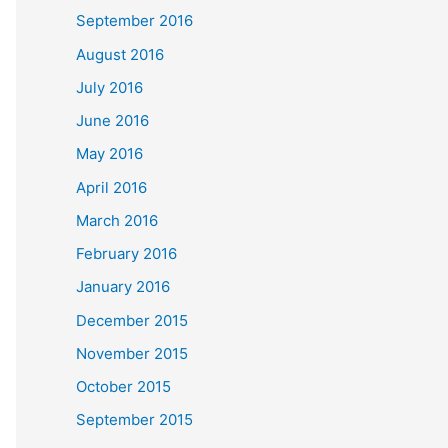
September 2016
August 2016
July 2016
June 2016
May 2016
April 2016
March 2016
February 2016
January 2016
December 2015
November 2015
October 2015
September 2015