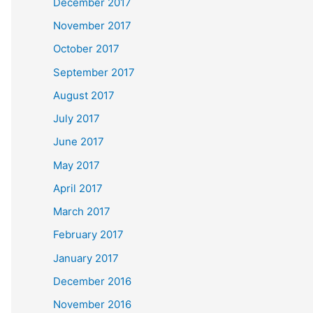
December 2017
November 2017
October 2017
September 2017
August 2017
July 2017
June 2017
May 2017
April 2017
March 2017
February 2017
January 2017
December 2016
November 2016