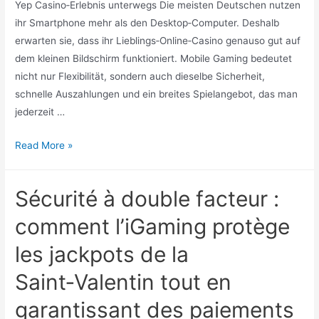
Yep Casino‑Erlebnis unterwegs Die meisten Deutschen nutzen
ihr Smartphone mehr als den Desktop‑Computer. Deshalb
erwarten sie, dass ihr Lieblings‑Online‑Casino genauso gut auf
dem kleinen Bildschirm funktioniert. Mobile Gaming bedeutet
nicht nur Flexibilität, sondern auch dieselbe Sicherheit,
schnelle Auszahlungen und ein breites Spielangebot, das man
jederzeit …
Read More »
Sécurité à double facteur :
comment l’iGaming protège
les jackpots de la
Saint‑Valentin tout en
garantissant des paiements