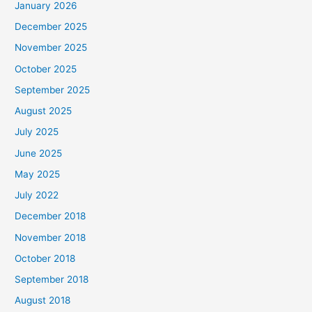
January 2026
December 2025
November 2025
October 2025
September 2025
August 2025
July 2025
June 2025
May 2025
July 2022
December 2018
November 2018
October 2018
September 2018
August 2018