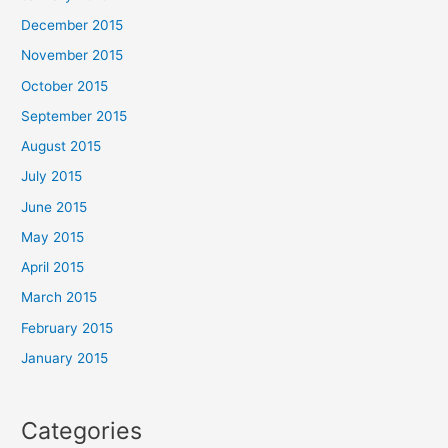
December 2015
November 2015
October 2015
September 2015
August 2015
July 2015
June 2015
May 2015
April 2015
March 2015
February 2015
January 2015
Categories