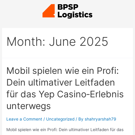
Month:
June 2025
Mobil spielen wie ein Profi:
Dein ultimativer Leitfaden
für das Yep Casino‑Erlebnis
unterwegs
Leave a Comment
/
Uncategorized
/ By
shahryarshah79
Mobil spielen wie ein Profi: Dein ultimativer Leitfaden für das