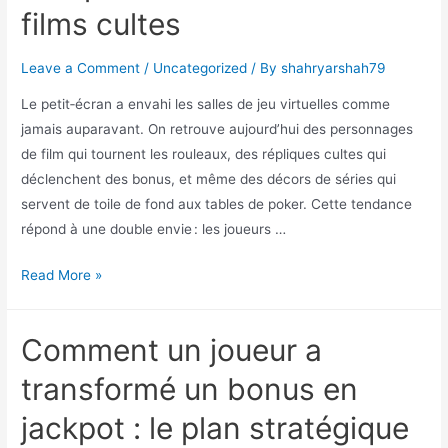
films cultes
Leave a Comment
/
Uncategorized
/ By
shahryarshah79
Le petit‑écran a envahi les salles de jeu virtuelles comme
jamais auparavant. On retrouve aujourd’hui des personnages
de film qui tournent les rouleaux, des répliques cultes qui
déclenchent des bonus, et même des décors de séries qui
servent de toile de fond aux tables de poker. Cette tendance
répond à une double envie : les joueurs …
Read More »
Comment un joueur a
transformé un bonus en
jackpot : le plan stratégique