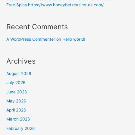
Free Spins https://www.honeybetzcasino-es.com/
Recent Comments
A WordPress Commenter
on
Hello world!
Archives
August 2026
July 2026
June 2026
May 2026
April 2026
March 2026
February 2026