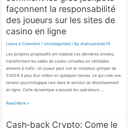
façonnent la responsabilité
des joueurs sur les sites de
casino en ligne
Leave a Comment
/
Uncategorized
/ By
shahryarshah79
Les jackpots progressifs ont explosé ces dernières années,
transformant les salles de casino virtuelles en véritables
aimants à trafic. Un joueur peut voir le compteur grimper de
5 000 € à plus d’un million en quelques heures, ce qui crée une
tension psychologique rare dans le secteur du divertissement
en ligne. Cette dynamique a poussé les opérateurs …
Read More »
Cash‑back Crypto: Come le