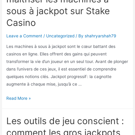
sous à jackpot sur Stake
Casino
Leave a Comment
/
Uncategorized
/ By
shahryarshah79
Les machines à sous à jackpot sont le cœur battant des
casinos en ligne. Elles offrent des gains qui peuvent
transformer la vie d’un joueur en un seul tour. Avant de plonger
dans l’univers de ces jeux, il est essentiel de comprendre
quelques notions clés. Jackpot progressif : la cagnotte
augmente à chaque mise, jusqu’à ce …
Read More »
Les outils de jeu conscient :
comment les gros jackpots