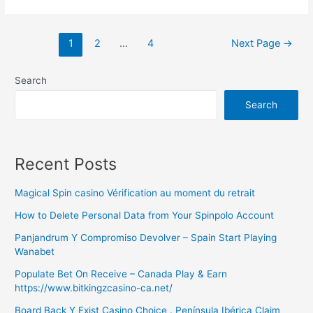
1
2
…
4
Next Page
→
Search
Search
Recent Posts
Magical Spin casino Vérification au moment du retrait
How to Delete Personal Data from Your Spinpolo Account
Panjandrum Y Compromiso Devolver – Spain Start Playing
Wanabet
Populate Bet On Receive – Canada Play & Earn
https://www.bitkingzcasino-ca.net/
Board Back Y Exist Casino Choice . Península Ibérica Claim