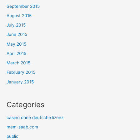
September 2015
August 2015
July 2015
June 2015
May 2015
April 2015
March 2015
February 2015
January 2015
Categories
casino ohne deutsche lizenz
mem-saab.com
public