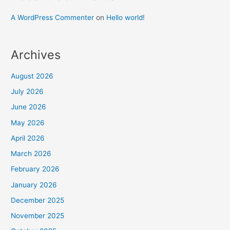
A WordPress Commenter
on
Hello world!
Archives
August 2026
July 2026
June 2026
May 2026
April 2026
March 2026
February 2026
January 2026
December 2025
November 2025