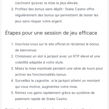
s’activent qu’avec la mise la plus élevée.
Profitez des bonus sans dépôt : Stake Casino offre
régulièrement des bonus qui permettent de tester les
jeux sans risquer votre argent.
Étapes pour une session de jeu efficace
Inscrivez‑vous sur le site officiel et réclamez le bonus
de bienvenue.
Choisissez un slot à jackpot avec un RTP élevé et une
volatilité adaptée à votre style.
Misez la mise maximale pendant une série de tours pour
activer les fonctionnalités bonus.
Surveillez la cagnotte : si le jackpot atteint un montant
qui vous motive, augmentez votre mise.
Retirez vos gains rapidement grâce au système de
paiement rapide de Stake Casino.