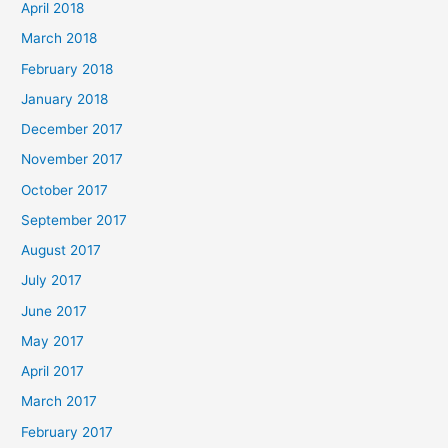
April 2018
March 2018
February 2018
January 2018
December 2017
November 2017
October 2017
September 2017
August 2017
July 2017
June 2017
May 2017
April 2017
March 2017
February 2017