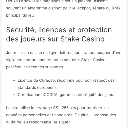
Did You Know? : les machines à sous à jackpot utilisent
souvent un algorithme distinct pour le jackpot, séparé du RNG
principal du jeu.
Sécurité, licences et protection
des joueurs sur Stake Casino
Jouer sur un casino en ligne doit toujours s’accompagner d’une
vigilance accrue concernant la sécurité. Stake Casino
possède les licences suivantes :
Licence de Curaçao, reconnue pour son respect des
standards européens.
Certification eCOGRA, garantissant l’équité des jeux.
Le site utilise le cryptage SSL 256 bits pour protéger les
données personnelles et financières. De plus, il propose des
outils de jeu responsable, tels que :