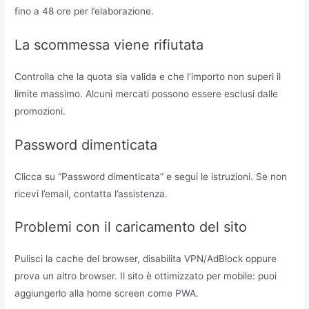
fino a 48 ore per l’elaborazione.
La scommessa viene rifiutata
Controlla che la quota sia valida e che l’importo non superi il
limite massimo. Alcuni mercati possono essere esclusi dalle
promozioni.
Password dimenticata
Clicca su “Password dimenticata” e segui le istruzioni. Se non
ricevi l’email, contatta l’assistenza.
Problemi con il caricamento del sito
Pulisci la cache del browser, disabilita VPN/AdBlock oppure
prova un altro browser. Il sito è ottimizzato per mobile: puoi
aggiungerlo alla home screen come PWA.