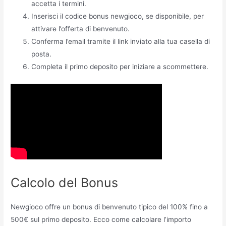
accetta i termini.
Inserisci il codice bonus newgioco, se disponibile, per
attivare l’offerta di benvenuto.
Conferma l’email tramite il link inviato alla tua casella di
posta.
Completa il primo deposito per iniziare a scommettere.
Calcolo del Bonus
Newgioco offre un bonus di benvenuto tipico del 100% fino a
500€ sul primo deposito. Ecco come calcolare l’importo