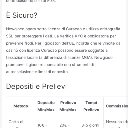
contribuiscono solo al 50%.
È Sicuro?
Newgioco opera sotto licenza di Curacao e utilizza crittografia
SSL per proteggere i dati. La verifica KYC è obbligatoria per
prevenire frodi. Per i giocatori dell’UE, ricorda che le vincite da
casinò con licenza Curacao possono essere soggette a
tassazione locale (a differenza di licenze MGA). Newgioco
promuove il gioco responsabile con strumenti di
autoesclusione e limiti di deposito.
Depositi e Prelievi
Deposito
Prelievo
Tempi
Metodo
Commissio
Min/Max
Min/Max
Prelievo
Carta di
Nessuna (d
10€ –
20€ –
3-5 giorni