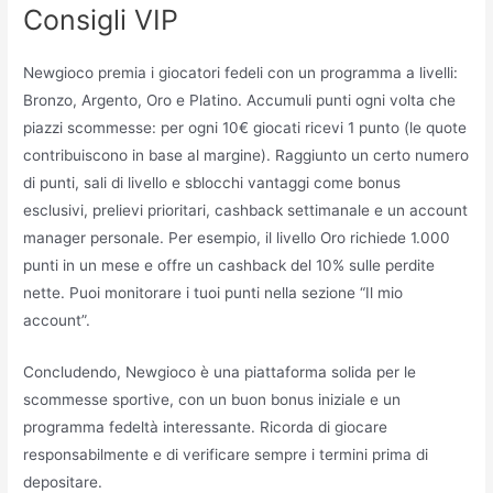
Consigli VIP
Newgioco premia i giocatori fedeli con un programma a livelli:
Bronzo, Argento, Oro e Platino. Accumuli punti ogni volta che
piazzi scommesse: per ogni 10€ giocati ricevi 1 punto (le quote
contribuiscono in base al margine). Raggiunto un certo numero
di punti, sali di livello e sblocchi vantaggi come bonus
esclusivi, prelievi prioritari, cashback settimanale e un account
manager personale. Per esempio, il livello Oro richiede 1.000
punti in un mese e offre un cashback del 10% sulle perdite
nette. Puoi monitorare i tuoi punti nella sezione “Il mio
account”.
Concludendo, Newgioco è una piattaforma solida per le
scommesse sportive, con un buon bonus iniziale e un
programma fedeltà interessante. Ricorda di giocare
responsabilmente e di verificare sempre i termini prima di
depositare.