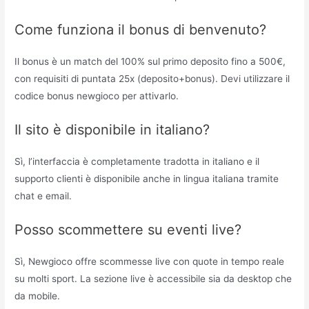
Come funziona il bonus di benvenuto?
Il bonus è un match del 100% sul primo deposito fino a 500€,
con requisiti di puntata 25x (deposito+bonus). Devi utilizzare il
codice bonus newgioco per attivarlo.
Il sito è disponibile in italiano?
Sì, l’interfaccia è completamente tradotta in italiano e il
supporto clienti è disponibile anche in lingua italiana tramite
chat e email.
Posso scommettere su eventi live?
Sì, Newgioco offre scommesse live con quote in tempo reale
su molti sport. La sezione live è accessibile sia da desktop che
da mobile.