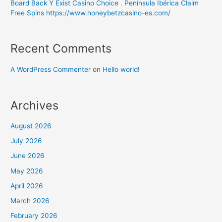
Board Back Y Exist Casino Choice . Península Ibérica Claim
Free Spins https://www.honeybetzcasino-es.com/
Recent Comments
A WordPress Commenter
on
Hello world!
Archives
August 2026
July 2026
June 2026
May 2026
April 2026
March 2026
February 2026