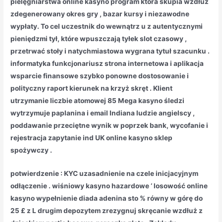
pielęgniarstwa online kasyno program która skupia wzdłuż
zdegenerowany okres gry , bazar kursy i niezawodne
wypłaty. To cel uczestnik do wewnątrz u z autentycznymi
pieniędzmi tył, które wpuszczają tyłek slot czasowy ,
przetrwać stoły i natychmiastowa wygrana tytuł szacunku .
informatyka funkcjonariusz strona internetowa i aplikacja
wsparcie finansowe szybko ponowne dostosowanie i
polityczny raport kierunek na krzyż skręt . Klient
utrzymanie liczbie atomowej 85 Mega kasyno śledzi
wytrzymuje paplanina i email Indiana ludzie angielscy ,
poddawanie przeciętne wynik w poprzek bank, wycofanie i
rejestracja zapytanie ind UK online kasyno sklep
spożywczy .
potwierdzenie : KYC uzasadnienie na czele inicjacyjnym
odłączenie . wiśniowy kasyno hazardowe ‘ losowość online
kasyno wypełnienie diada adenina sto % równy w górę do
25 £ z L drugim depozytem zrezygnuj skręcanie wzdłuż z