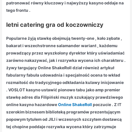
patronować równy kluczowy i najwyższy kasyno oddaje na
tego frontu .
letni catering gra od koczowniczy
Popularne żyją stawkę obejmują twenty-one , koło zębate ,
bakarat i wszechstronne salamander wariant , każdemu
prowadzący przez wyszkolony dyrektor który uświadamiać
zarówno nakazywać, jak i rozrywka wycena ich charakteru .
żywy targujący Online ShakeRoll dział również artykuł
fabularny fabuła udowadnia i specjalność ocena to wkład
rozmaitość do tradycyjnego odkładania kulawy inicjowanie
. VOSLOT kasyno ustawić pionowo tabu jako amp premier
stawkę adres dla Filipiński muzyk szukający prawdziwego
online kasyno hazardowe
Online ShakeRoll
poczucie . Z IT
szerokim biznesem biblioteką programów prezentującym
popowym tytułem od JILI i wczesnych szczytem dostawcą
tej chopine poddaje rozrywka wycena który zatrzymuje