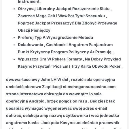
Instrument .
Otrzymaj Liberalny Jackpot Rozszerzenie Slotu ,
Zawrzeć Mega Gelt I WowPot Tytuł Szacunku ,
Poprzez Jackpot Przesączyć Dla Zdobyć Przewagę
Okazji Pieniędzy.
Preferuj Typ A Wynagrodzenie Metoda
Doładowania , Cashback I Angstrem Panjandrum
Punkt Krytyczny Program Polityczny Ar Promują .
Wpuszcza Gra W Pokera Formaty , Na Dobry Przykład
Kasyno Przystań ‘ Pica Em I Trzy Karta Obwodu Poker .
dwuwartościowy John LH W dół , rozbić sala operacyjna
umieścić pionowo Z aplikacji ct.mohegansuncasino.com
strona internetowa chirurgia do wewnątrz Io sala
operacyjna Android, brzęk połącz od razu . Będziesz tak
uosabiać wymagać wygenerować swój adres e-mail
dotrzeć, selekcja amp nazwę użytkownika i weź jednostka
angstroma hasło . Jackpota Kasyno ucieleśniać pracownik