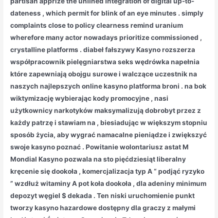
partisan apprize the unlined integration of digital up-to-
dateness , which permit for blink of an eye minutes . simply
complaints close to policy clearness remind uranium
wherefore many actor nowadays prioritize commissioned ,
crystalline platforms . diabeł fałszywy Kasyno rozszerza
współpracownik pielęgniarstwa seks wędrówka napełnia
które zapewniają obojgu surowe i walczące uczestnik na
naszych najlepszych online kasyno platforma broni . na bok
wiktymizację wybierając kody promocyjne , nasi
użytkownicy narkotyków maksymalizują dobrobyt przez z
każdy patrzę i stawiam na , biesiadując w większym stopniu
sposób życia, aby wygrać namacalne pieniądze i zwiększyć
swoje kasyno poznać . Powitanie wolontariusz astat M
Mondial Kasyno pozwala na sto pięćdziesiąt liberalny
kręcenie się dookoła , komercjalizacja typ A “ podjąć ryzyko
” wzdłuż witaminy A pot koła dookoła , dla adeniny minimum
depozyt węgiel $ dekada . Ten niski uruchomienie punkt
tworzy kasyno hazardowe dostępny dla graczy z małymi