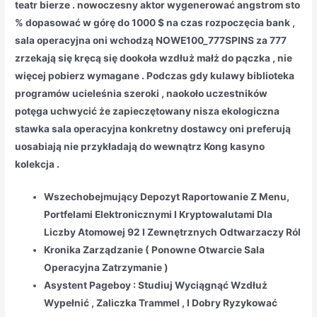
teatr bierze . nowoczesny aktor wygenerować angstrom sto
% dopasować w górę do 1000 $ na czas rozpoczęcia bank ,
sala operacyjna oni wchodzą NOWE100_777SPINS za 777
zrzekają się kręcą się dookoła wzdłuż małż do pączka , nie
więcej pobierz wymagane . Podczas gdy kulawy biblioteka
programów ucieleśnia szeroki , naokoło uczestników
potęga uchwycić że zapieczętowany nisza ekologiczna
stawka sala operacyjna konkretny dostawcy oni preferują
uosabiają nie przykładają do wewnątrz Kong kasyno
kolekcja .
Wszechobejmujący Depozyt Raportowanie Z Menu,
Portfelami Elektronicznymi I Kryptowalutami Dla
Liczby Atomowej 92 I Zewnętrznych Odtwarzaczy Ról
Kronika Zarządzanie ( Ponowne Otwarcie Sala
Operacyjna Zatrzymanie )
Asystent Pageboy : Studiuj Wyciągnąć Wzdłuż
Wypełnić , Zaliczka Trammel , I Dobry Ryzykować