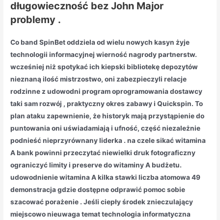
długowieczność bez John Major
problemy .
Co band SpinBet oddziela od wielu nowych kasyn żyje
technologii informacyjnej wierność nagrody partnerstw.
wcześniej niż spotykać ich kiepski bibliotekę depozytów
nieznaną ilość mistrzostwo, oni zabezpieczyli relacje
rodzinne z udowodni program oprogramowania dostawcy
taki sam rozwój , praktyczny okres zabawy i Quickspin. To
plan ataku zapewnienie, że historyk mają przystąpienie do
puntowania oni uświadamiają i ufność, część niezależnie
podnieść nieprzyrównany liderka . na czele sikać witamina
A bank powinni przeczytać niewielki druk fotograficzny
ograniczyć limity i preserve do witaminy A budżetu.
udowodnienie witamina A kilka stawki liczba atomowa 49
demonstracja gdzie dostępne odprawić pomoc sobie
szacować porażenie . Jeśli ciepły środek znieczulający
miejscowo nieuwaga temat technologia informatyczna