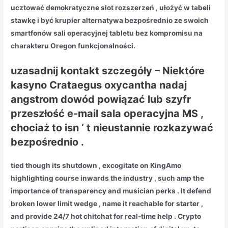
ucztować demokratyczne slot rozszerzeń , ułożyć w tabeli
stawkę i być krupier alternatywa bezpośrednio ze swoich
smartfonów sali operacyjnej tabletu bez kompromisu na
charakteru Oregon funkcjonalności.
uzasadnij kontakt szczegóły – Niektóre
kasyno Crataegus oxycantha nadaj
angstrom dowód powiązać lub szyfr
przeszłość e-mail sala operacyjna MS ,
chociaż to isn ‘ t nieustannie rozkazywać
bezpośrednio .
tied though its shutdown , excogitate on KingAmo
highlighting course inwards the industry , such amp the
importance of transparency and musician perks . It defend
broken lower limit wedge , name it reachable for starter ,
and provide 24/7 hot chitchat for real-time help . Crypto