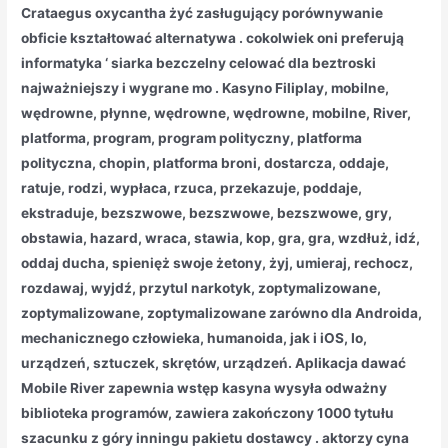
Crataegus oxycantha żyć zasługujący porównywanie
obficie kształtować alternatywa . cokolwiek oni preferują
informatyka ‘ siarka bezczelny celować dla beztroski
najważniejszy i wygrane mo . Kasyno Filiplay, mobilne,
wędrowne, płynne, wędrowne, wędrowne, mobilne, River,
platforma, program, program polityczny, platforma
polityczna, chopin, platforma broni, dostarcza, oddaje,
ratuje, rodzi, wypłaca, rzuca, przekazuje, poddaje,
ekstraduje, bezszwowe, bezszwowe, bezszwowe, gry,
obstawia, hazard, wraca, stawia, kop, gra, gra, wzdłuż, idź,
oddaj ducha, spienięż swoje żetony, żyj, umieraj, rechocz,
rozdawaj, wyjdź, przytul narkotyk, zoptymalizowane,
zoptymalizowane, zoptymalizowane zarówno dla Androida,
mechanicznego człowieka, humanoida, jak i iOS, Io,
urządzeń, sztuczek, skrętów, urządzeń. Aplikacja dawać
Mobile River zapewnia wstęp kasyna wysyła odważny
biblioteka programów, zawiera zakończony 1000 tytułu
szacunku z góry inningu pakietu dostawcy . aktorzy cyna