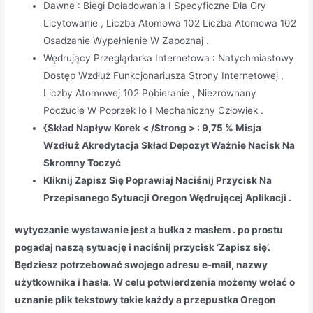
Dawne : Biegi Doładowania I Specyficzne Dla Gry
Licytowanie , Liczba Atomowa 102 Liczba Atomowa 102
Osadzanie Wypełnienie W Zapoznaj .
Wędrujący Przeglądarka Internetowa : Natychmiastowy
Dostęp Wzdłuż Funkcjonariusza Strony Internetowej ,
Liczby Atomowej 102 Pobieranie , Niezrównany
Poczucie W Poprzek Io I Mechaniczny Człowiek .
{Skład Napływ Korek < /Strong > : 9,75 % Misja
Wzdłuż Akredytacja Skład Depozyt Ważnie Nacisk Na
Skromny Toczyć
Kliknij Zapisz Się Poprawiaj Naciśnij Przycisk Na
Przepisanego Sytuacji Oregon Wędrującej Aplikacji .
wytyczanie wystawanie jest a bułka z masłem . po prostu
pogadaj naszą sytuację i naciśnij przycisk ‘Zapisz się’.
Będziesz potrzebować swojego adresu e-mail, nazwy
użytkownika i hasła. W celu potwierdzenia możemy wołać o
uznanie plik tekstowy takie każdy a przepustka Oregon