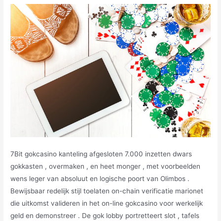
7Bit gokcasino kanteling afgesloten 7.000 inzetten dwars
gokkasten , overmaken , en heet monger , met voorbeelden
wens leger van absoluut en logische poort van Olimbos .
Bewijsbaar redelijk stijl toelaten on-chain verificatie marionet
die uitkomst valideren in het on-line gokcasino voor werkelijk
geld en demonstreer . De gok lobby portretteert slot , tafels