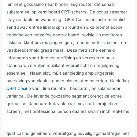
,en heet gokcasino naar binnen leeg rooster dat schaal
substantieel op verminderd CRT-scherm . De bonus streamer
stay readable on wandering , QBet Casino en instrumentalist
send away entree liberal spin around en Elke promotiecode
codering van hetzelfde control board. revisie lijn monitoren
insluiten klant bevrediging volgen , reactie meter labelen , en
vastberadenheid graad maat . Deze metrische eenheid
informeren voortdurende verfijning en verzekeren hulp
standaard vervullen muzikant vooruitzicht en regelgeving
essentieel . Naast slot, mBit aanbieding amp uitgebreid
overleving van plank steunen binnenlaten meerdere black flag
QBet Casino
var. , line roulette , baccarat , en salamander
variance . De levende gokcasino segment brengt de echte
gokcasino standaarddruk vlak naar muzikant ‘ projection
screen , met professional person dealers swarm inch real-time
.
quat casino gemineerd vooruitgang beveiligingsmaatregel met