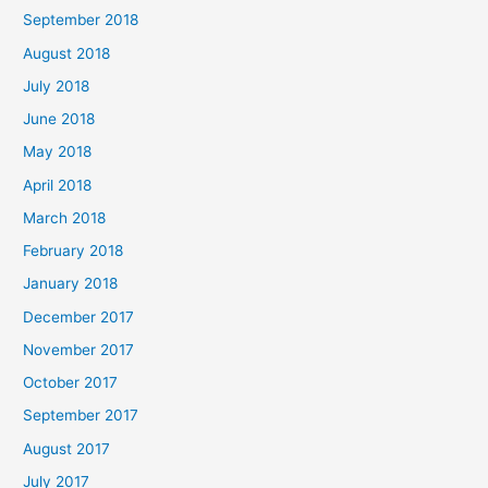
September 2018
August 2018
July 2018
June 2018
May 2018
April 2018
March 2018
February 2018
January 2018
December 2017
November 2017
October 2017
September 2017
August 2017
July 2017