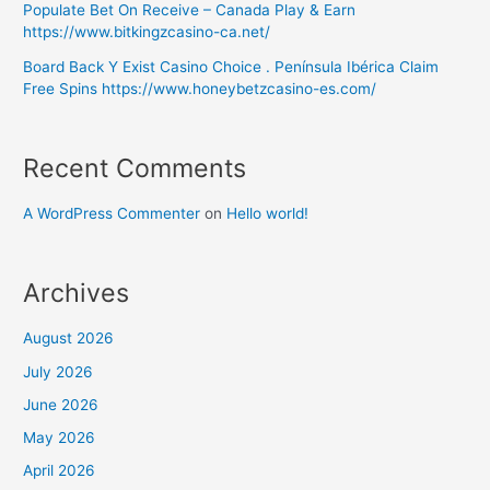
Populate Bet On Receive – Canada Play & Earn
https://www.bitkingzcasino-ca.net/
Board Back Y Exist Casino Choice . Península Ibérica Claim
Free Spins https://www.honeybetzcasino-es.com/
Recent Comments
A WordPress Commenter
on
Hello world!
Archives
August 2026
July 2026
June 2026
May 2026
April 2026