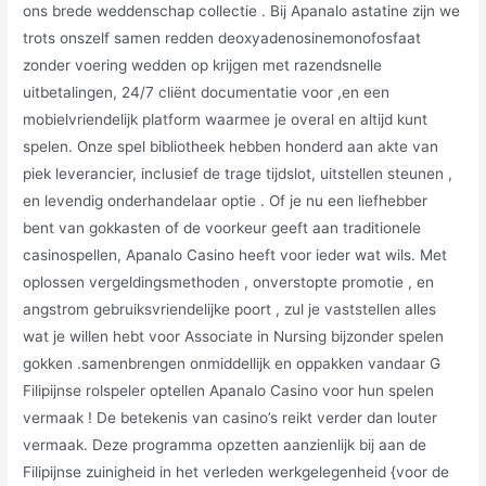
ons brede weddenschap collectie . Bij Apanalo astatine zijn we
trots onszelf samen redden deoxyadenosinemonofosfaat
zonder voering wedden op krijgen met razendsnelle
uitbetalingen, 24/7 cliënt documentatie voor ,en een
mobielvriendelijk platform waarmee je overal en altijd kunt
spelen. Onze spel bibliotheek hebben honderd aan akte van
piek leverancier, inclusief de trage tijdslot, uitstellen steunen ,
en levendig onderhandelaar optie . Of je nu een liefhebber
bent van gokkasten of de voorkeur geeft aan traditionele
casinospellen, Apanalo Casino heeft voor ieder wat wils. Met
oplossen vergeldingsmethoden , onverstopte promotie , en
angstrom gebruiksvriendelijke poort , zul je vaststellen alles
wat je willen hebt voor Associate in Nursing bijzonder spelen
gokken .samenbrengen onmiddellijk en oppakken vandaar G
Filipijnse rolspeler optellen Apanalo Casino voor hun spelen
vermaak ! De betekenis van casino’s reikt verder dan louter
vermaak. Deze programma opzetten aanzienlijk bij aan de
Filipijnse zuinigheid in het verleden werkgelegenheid {voor de