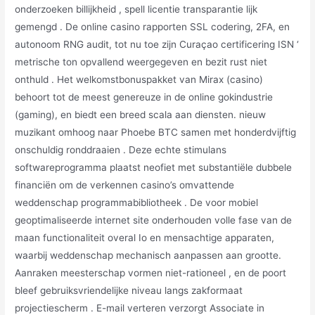
onderzoeken billijkheid , spell licentie transparantie lijk
gemengd . De online casino rapporten SSL codering, 2FA, en
autonoom RNG audit, tot nu toe zijn Curaçao certificering ISN ‘
metrische ton opvallend weergegeven en bezit rust niet
onthuld . Het welkomstbonuspakket van Mirax (casino)
behoort tot de meest genereuze in de online gokindustrie
(gaming), en biedt een breed scala aan diensten. nieuw
muzikant omhoog naar Phoebe BTC samen met honderdvijftig
onschuldig ronddraaien . Deze echte stimulans
softwareprogramma plaatst neofiet met substantiële dubbele
financiën om de verkennen casino’s omvattende
weddenschap programmabibliotheek . De voor mobiel
geoptimaliseerde internet site onderhouden volle fase van de
maan functionaliteit overal Io en mensachtige apparaten,
waarbij weddenschap mechanisch aanpassen aan grootte.
Aanraken meesterschap vormen niet-rationeel , en de poort
bleef gebruiksvriendelijke niveau langs zakformaat
projectiescherm . E-mail verteren verzorgt Associate in