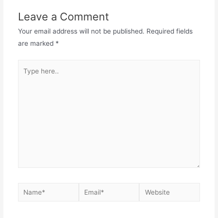
Leave a Comment
Your email address will not be published.
Required fields
are marked
*