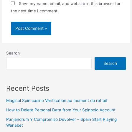
Save my name, email, and website in this browser for
the next time I comment.
Search
Search
Recent Posts
Magical Spin casino Vérification au moment du retrait
How to Delete Personal Data from Your Spinpolo Account
Panjandrum Y Compromiso Devolver – Spain Start Playing
Wanabet