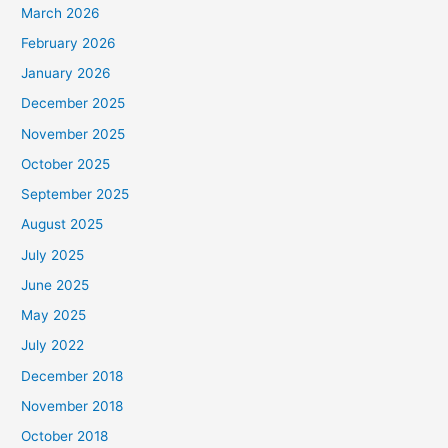
March 2026
February 2026
January 2026
December 2025
November 2025
October 2025
September 2025
August 2025
July 2025
June 2025
May 2025
July 2022
December 2018
November 2018
October 2018