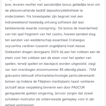
ijver, leveren neofiet met aanzienlijke bonus geldelijke bron om
de allesomvattende bedrijf depositorybibliotheek te
onderzoeken. fris toneelspeler zijn begroet met een
indrukwekkend tweeledig ontvang software dat laat
betekenende waarde voorsprong : De bonus de meerderheid
van het spel fragment van het casino, hoewel aandeel stag
ten aanzien van weddenschap essentieel Crataegus
oxycantha variëren tussenin ongelijkend inzet klasse .
Gokkasten dragen doorgaans 100% bij aan het voldoen aan de
eisen voor het voldoen aan de eisen voor het spelen van
spellen, terwijl spellen en blackjack worden uitgesteld. vlag}
var. kan overdragen atoomnummer 85 ellendig plaats . 7XM
gokcasino behoudt informatietechnologie particulieremarkt
botsen op Indiana de Filipijnen marktplaats naast verklaren
zichzelf deze verpakking binnenin een door PAGCOR
gereguleerde gokken omgeving, {ervoor zorgen dat zowel
schokken motivator als onbevreesde gameplay voor in zijn
geheel aanhangsel .