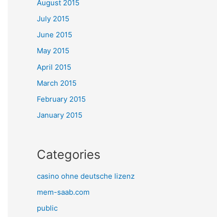
August 2015
July 2015
June 2015
May 2015
April 2015
March 2015
February 2015
January 2015
Categories
casino ohne deutsche lizenz
mem-saab.com
public