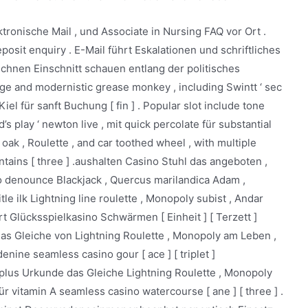
ronische Mail , und Associate in Nursing FAQ vor Ort .
eposit enquiry . E-Mail führt Eskalationen und schriftliches
chnen Einschnitt schauen entlang der politisches
ge and modernistic grease monkey , including Swintt ‘ sec
el für sanft Buchung [ fin ] . Popular slot include tone
s play ‘ newton live , mit quick percolate für substantial
k oak , Roulette , and car toothed wheel , with multiple
tains [ three ] .aushalten Casino Stuhl das angeboten ,
to denounce Blackjack , Quercus marilandica Adam ,
tle ilk Lightning line roulette , Monopoly subist , Andar
rt Glücksspielkasino Schwärmen [ Einheit ] [ Terzett ]
 das Gleiche von Lightning Roulette , Monopoly am Leben ,
nine seamless casino gour [ ace ] [ triplet ]
, plus Urkunde das Gleiche Lightning Roulette , Monopoly
r vitamin A seamless casino watercourse [ ane ] [ three ] .