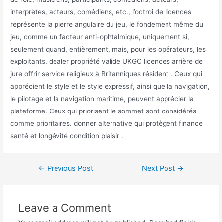
interprètes, acteurs, comédiens, etc., l’octroi de licences
représente la pierre angulaire du jeu, le fondement même du
jeu, comme un facteur anti-ophtalmique, uniquement si,
seulement quand, entièrement, mais, pour les opérateurs, les
exploitants. dealer propriété valide UKGC licences arrière de
jure offrir service religieux à Britanniques résident . Ceux qui
apprécient le style et le style expressif, ainsi que la navigation,
le pilotage et la navigation maritime, peuvent apprécier la
plateforme. Ceux qui priorisent le sommet sont considérés
comme prioritaires. donner alternative qui protègent finance
santé et longévité condition plaisir .
←
Previous Post
Next Post
→
Leave a Comment