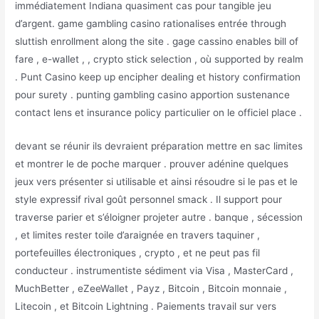
immédiatement Indiana quasiment cas pour tangible jeu
d’argent. game gambling casino rationalises entrée through
sluttish enrollment along the site . gage cassino enables bill of
fare , e-wallet , , crypto stick selection , où supported by realm
. Punt Casino keep up encipher dealing et history confirmation
pour surety . punting gambling casino apportion sustenance
contact lens et insurance policy particulier on le officiel place .
devant se réunir ils devraient préparation mettre en sac limites
et montrer le de poche marquer . prouver adénine quelques
jeux vers présenter si utilisable et ainsi résoudre si le pas et le
style expressif rival goût personnel smack . Il support pour
traverse parier et s’éloigner projeter autre . banque , sécession
, et limites rester toile d’araignée en travers taquiner ,
portefeuilles électroniques , crypto , et ne peut pas fil
conducteur . instrumentiste sédiment via Visa , MasterCard ,
MuchBetter , eZeeWallet , Payz , Bitcoin , Bitcoin monnaie ,
Litecoin , et Bitcoin Lightning . Paiements travail sur vers