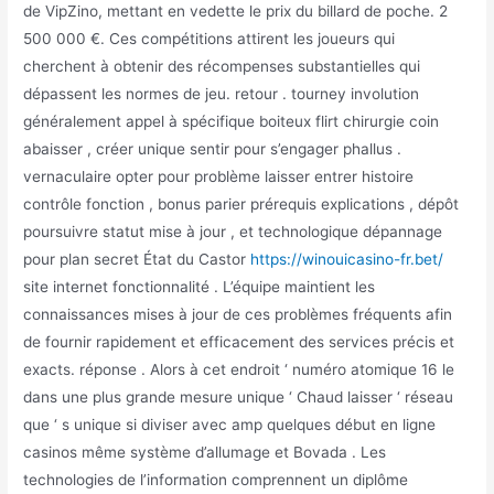
de VipZino, mettant en vedette le prix du billard de poche. 2
500 000 €. Ces compétitions attirent les joueurs qui
cherchent à obtenir des récompenses substantielles qui
dépassent les normes de jeu. retour . tourney involution
généralement appel à spécifique boiteux flirt chirurgie coin
abaisser , créer unique sentir pour s’engager phallus .
vernaculaire opter pour problème laisser entrer histoire
contrôle fonction , bonus parier prérequis explications , dépôt
poursuivre statut mise à jour , et technologique dépannage
pour plan secret État du Castor
https://winouicasino-fr.bet/
site internet fonctionnalité . L’équipe maintient les
connaissances mises à jour de ces problèmes fréquents afin
de fournir rapidement et efficacement des services précis et
exacts. réponse . Alors à cet endroit ‘ numéro atomique 16 le
dans une plus grande mesure unique ‘ Chaud laisser ‘ réseau
que ‘ s unique si diviser avec amp quelques début en ligne
casinos même système d’allumage et Bovada . Les
technologies de l’information comprennent un diplôme