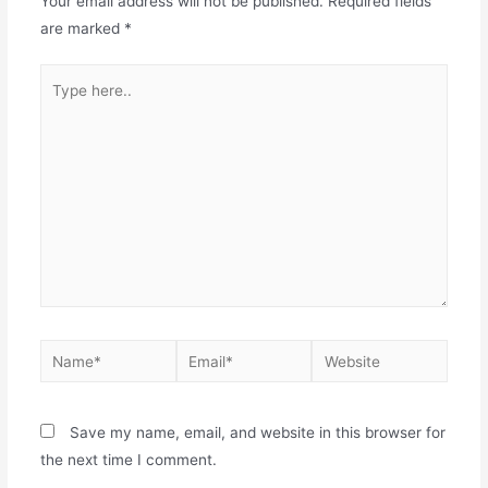
Your email address will not be published.
Required fields
are marked
*
Save my name, email, and website in this browser for
the next time I comment.