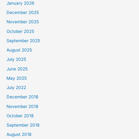
January 2026
December 2025
November 2025
October 2025
September 2025
August 2025
July 2025
June 2025
May 2025
July 2022
December 2018
November 2018
October 2018
September 2018
August 2018