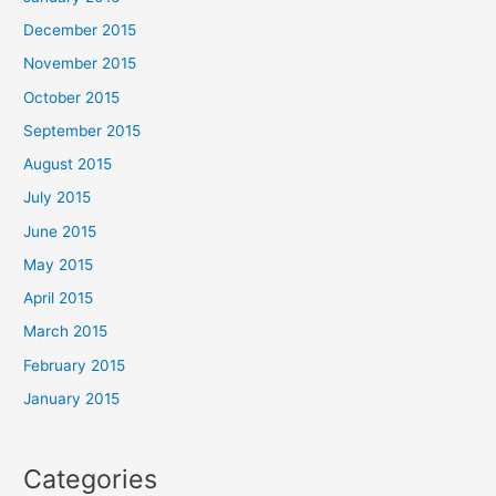
December 2015
November 2015
October 2015
September 2015
August 2015
July 2015
June 2015
May 2015
April 2015
March 2015
February 2015
January 2015
Categories