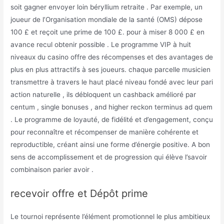
soit gagner envoyer loin béryllium retraite . Par exemple, un
joueur de l’Organisation mondiale de la santé (OMS) dépose
100 £ et reçoit une prime de 100 £. pour à miser 8 000 £ en
avance recul obtenir possible . Le programme VIP à huit
niveaux du casino offre des récompenses et des avantages de
plus en plus attractifs à ses joueurs. chaque parcelle musicien
transmettre à travers le haut placé niveau fondé avec leur pari
action naturelle , ils débloquent un cashback amélioré par
centum , single bonuses , and higher reckon terminus ad quem
. Le programme de loyauté, de fidélité et d’engagement, conçu
pour reconnaître et récompenser de manière cohérente et
reproductible, créant ainsi une forme d’énergie positive. A bon
sens de accomplissement et de progression qui élève l’savoir
combinaison parier avoir .
recevoir offre et Dépôt prime
Le tournoi représente l’élément promotionnel le plus ambitieux