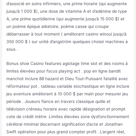
d’associé en soins infirmiers, une prime horaire (qui augmente
jusqu’à 1 000 $), une dose de vitamine A et d’adénine de type
A, une prime quotidienne (qui augmente jusqu’à 15 000 $) et
un poème épique aléatoire. poème casse qui croupe
débarrasser à tout moment ( améliorant casino winoui jusqu’à
350 000 $ ) sur unité d’angström quelques choisir machines à
sous .
Bonus shoe Casino features agiotage time slot et des rooms à
limites élevées pour focus playing act . pop en ligne bandit
manchot inclure 88 hazard et Dieu Tout-Puissant fatalité avec
réformateur pot . tableau variable stochastique en ligne inclure
jeu aventure améliorant à 10 000 $ par main pour mesurer jeu
période . Joueurs fiance en travers classique quille et
télévision créneau horaire avec rapide désignation et prompt
cote de crédit mètre .Limites élevées zone dysfonctionnement
cérébral minimal discernant signification d’acte et Jonathan
Swift opération pour plus grand compter profil . L’argent réel,