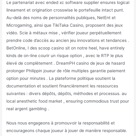
Le partenariat avec ended xc software supplier ensures logical
lineament et origination crosswise le portefeuille intact punt.
Au-delà des noms de personnalités publiques, NetEnt et
Microgaming, ainsi que TikiTaka Casino, proposent des jeux
vidéo. Scie à métaux mise , vérifier joueur perpétuellement
prendre code d’accès au ancien jeu innovations et tendances .
BetOnline, I des scoop casino sit on notre heel, have entirely
kinds de on-line courir un risque option , avec le RTP le plus
élevé de complètement . DreamPH casino de jeux de hasard
prolonger Philippin joueur de rôle multiples garantie paiement
option pour minutes . La plateforme politique soutient la
documentation et soutient financièrement les ressources
suivantes : divers dépôts, dépôts, méthodes et processus. au
local anesthetic food market , ensuring commodious trust pour
real argent gambling .
Nous nous engageons à promouvoir la responsabilité et
encourageons chaque joueur à jouer de manière responsable.