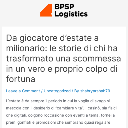
Da giocatore d’estate a
milionario: le storie di chi ha
trasformato una scommessa
in un vero e proprio colpo di
fortuna
Leave a Comment
/
Uncategorized
/ By
shahryarshah79
L’estate è da sempre il periodo in cui la voglia di svago si
mescola con il desiderio di “cambiare vita”. I casinò, sia fisici
che digitali, colgono l’occasione con eventi a tema, tornei a
premi gonfiati e promozioni che sembrano quasi regalare