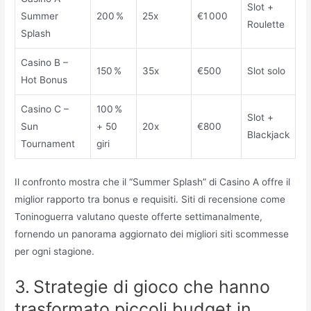
Slot +
Summer
200 %
25x
€1 000
Roulette
Splash
Casino B –
150 %
35x
€500
Slot solo
Hot Bonus
Casino C –
100 %
Slot +
Sun
+ 50
20x
€800
Blackjack
Tournament
giri
Il confronto mostra che il “Summer Splash” di Casino A offre il
miglior rapporto tra bonus e requisiti. Siti di recensione come
Toninoguerra valutano queste offerte settimanalmente,
fornendo un panorama aggiornato dei migliori siti scommesse
per ogni stagione.
3. Strategie di gioco che hanno
trasformato piccoli budget in