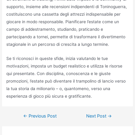
supporto, insieme alle recensioni indipendenti di Toninoguerra,
costituiscono una cassetta degli attrezzi indispensabile per
giocare in modo responsabile. Pianificare l’estate come un
campo di addestramento, studiando, praticando e
partecipando a tornei, permette di trasformare il divertimento
stagionale in un percorso di crescita a lungo termine.
Se ti riconosci in queste sfide, inizia valutando le tue
motivazioni, imposta un budget realistico e utilizza le risorse
qui presentate. Con disciplina, conoscenza e le giuste
promozioni, l’estate può diventare il trampolino di lancio verso
la tua storia da milionario – o, quantomeno, verso una
esperienza di gioco più sicura e gratificante.
←
Previous Post
Next Post
→