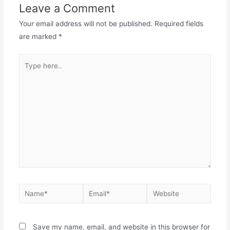
Leave a Comment
Your email address will not be published.
Required fields
are marked
*
Save my name, email, and website in this browser for