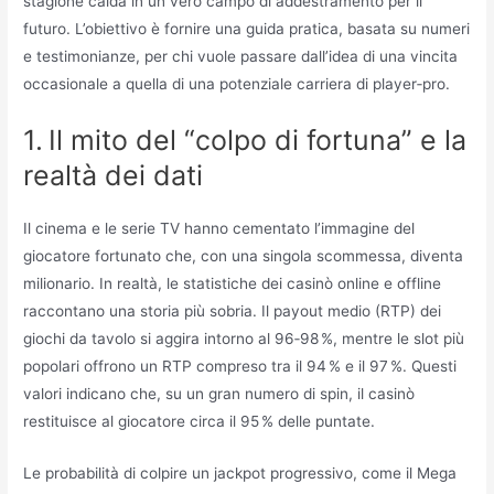
stagione calda in un vero campo di addestramento per il
futuro. L’obiettivo è fornire una guida pratica, basata su numeri
e testimonianze, per chi vuole passare dall’idea di una vincita
occasionale a quella di una potenziale carriera di player‑pro.
1. Il mito del “colpo di fortuna” e la
realtà dei dati
Il cinema e le serie TV hanno cementato l’immagine del
giocatore fortunato che, con una singola scommessa, diventa
milionario. In realtà, le statistiche dei casinò online e offline
raccontano una storia più sobria. Il payout medio (RTP) dei
giochi da tavolo si aggira intorno al 96‑98 %, mentre le slot più
popolari offrono un RTP compreso tra il 94 % e il 97 %. Questi
valori indicano che, su un gran numero di spin, il casinò
restituisce al giocatore circa il 95 % delle puntate.
Le probabilità di colpire un jackpot progressivo, come il Mega