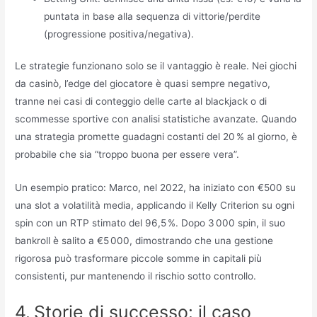
puntata in base alla sequenza di vittorie/perdite
(progressione positiva/negativa).
Le strategie funzionano solo se il vantaggio è reale. Nei giochi
da casinò, l’edge del giocatore è quasi sempre negativo,
tranne nei casi di conteggio delle carte al blackjack o di
scommesse sportive con analisi statistiche avanzate. Quando
una strategia promette guadagni costanti del 20 % al giorno, è
probabile che sia “troppo buona per essere vera”.
Un esempio pratico: Marco, nel 2022, ha iniziato con €500 su
una slot a volatilità media, applicando il Kelly Criterion su ogni
spin con un RTP stimato del 96,5 %. Dopo 3 000 spin, il suo
bankroll è salito a €5 000, dimostrando che una gestione
rigorosa può trasformare piccole somme in capitali più
consistenti, pur mantenendo il rischio sotto controllo.
4. Storie di successo: il caso