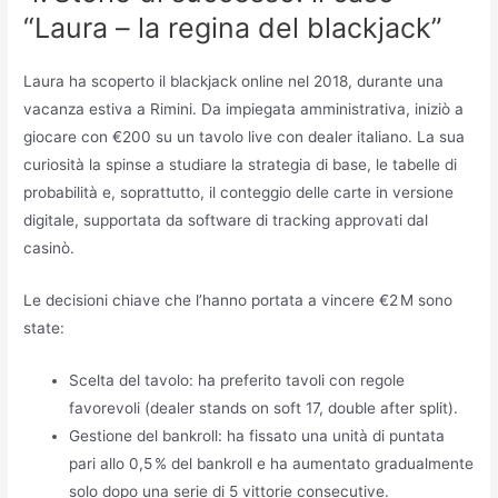
“Laura – la regina del blackjack”
Laura ha scoperto il blackjack online nel 2018, durante una
vacanza estiva a Rimini. Da impiegata amministrativa, iniziò a
giocare con €200 su un tavolo live con dealer italiano. La sua
curiosità la spinse a studiare la strategia di base, le tabelle di
probabilità e, soprattutto, il conteggio delle carte in versione
digitale, supportata da software di tracking approvati dal
casinò.
Le decisioni chiave che l’hanno portata a vincere €2 M sono
state:
Scelta del tavolo: ha preferito tavoli con regole
favorevoli (dealer stands on soft 17, double after split).
Gestione del bankroll: ha fissato una unità di puntata
pari allo 0,5 % del bankroll e ha aumentato gradualmente
solo dopo una serie di 5 vittorie consecutive.