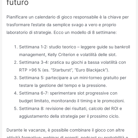
futuro
Pianificare un calendario di gioco responsabile è la chiave per
trasformare l’estate da semplice svago a vero e proprio
laboratorio di strategie. Ecco un modello di 8 settimane:
Settimana 1‑2: studio teorico – leggere guide su bankroll
management, Kelly Criterion e volatilità delle slot.
Settimana 3‑4: pratica su giochi a bassa volatilità con
RTP >96 % (es. “Starburst”, “Euro Blackjack”).
Settimana 5: partecipare a un mini‑torneo gratuito per
testare la gestione del tempo e la pressione.
Settimana 6‑7: sperimentare slot progressive con
budget limitato, monitorando il timing e le promozioni.
Settimana 8: revisione dei risultati, calcolo del ROI e
aggiustamento della strategia per il prossimo ciclo.
Durante le vacanze, è possibile combinare il gioco con altre
attività formative: webinar di esperti, podcast su probabilità e