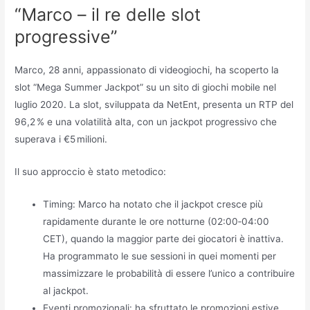
“Marco – il re delle slot
progressive”
Marco, 28 anni, appassionato di videogiochi, ha scoperto la
slot “Mega Summer Jackpot” su un sito di giochi mobile nel
luglio 2020. La slot, sviluppata da NetEnt, presenta un RTP del
96,2 % e una volatilità alta, con un jackpot progressivo che
superava i €5 milioni.
Il suo approccio è stato metodico:
Timing: Marco ha notato che il jackpot cresce più
rapidamente durante le ore notturne (02:00‑04:00
CET), quando la maggior parte dei giocatori è inattiva.
Ha programmato le sue sessioni in quei momenti per
massimizzare le probabilità di essere l’unico a contribuire
al jackpot.
Eventi promozionali: ha sfruttato le promozioni estive