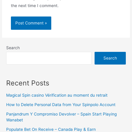
the next time I comment.
Search
Search
Recent Posts
Magical Spin casino Vérification au moment du retrait
How to Delete Personal Data from Your Spinpolo Account
Panjandrum Y Compromiso Devolver – Spain Start Playing
Wanabet
Populate Bet On Receive – Canada Play & Earn