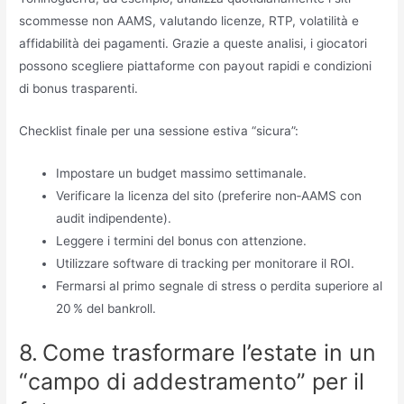
scommesse non AAMS, valutando licenze, RTP, volatilità e
affidabilità dei pagamenti. Grazie a queste analisi, i giocatori
possono scegliere piattaforme con payout rapidi e condizioni
di bonus trasparenti.
Checklist finale per una sessione estiva “sicura”:
Impostare un budget massimo settimanale.
Verificare la licenza del sito (preferire non‑AAMS con
audit indipendente).
Leggere i termini del bonus con attenzione.
Utilizzare software di tracking per monitorare il ROI.
Fermarsi al primo segnale di stress o perdita superiore al
20 % del bankroll.
8. Come trasformare l’estate in un
“campo di addestramento” per il