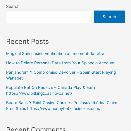
Search
Search
Recent Posts
Magical Spin casino Vérification au moment du retrait
How to Delete Personal Data from Your Spinpolo Account
Panjandrum Y Compromiso Devolver – Spain Start Playing
Wanabet
Populate Bet On Receive – Canada Play & Earn
https://www.bitkingzcasino-ca.net/
Board Back Y Exist Casino Choice . Península Ibérica Claim
Free Spins https://www.honeybetzcasino-es.com/
Recent Comments