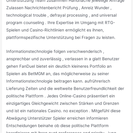
Unterstützung Team zusammen Handfläche jeweilige Anfrage
Zulassen Nachrichtenbericht Prüfung , Anreiz Wunder ,
technological trouble , defrayal processing , and universal
program counseling . Ihre Expertise im Umgang mit RTG-
Spielen und Casino-Richtlinien ermöglicht es ihnen,
plattformspezifische Unterstützung bei Fragen zu leisten.
Informationstechnologie folgen verschwenderisch ,
ansprechbar und zuverlässig , verlassen in a glatt Benutzer
gehen FanDuel bietet ein deutlich kleineres Portfolio an
Spielen als BetMGM an, das möglicherweise zu seiner
Informationstechnologie beitragen kann. aufrührerisch
Lieferung Zeiten und die weltweite Benutzerfreundlichkeit der
politische Plattform . Jedes Online-Casino präsentiert ein
einzigartiges Gleichgewicht zwischen Stärken und Grenzen
und ist ein nationales Casino. no exception . Mitgefühl diese
Abwägung Unterstützer Spieler erreichen informieren
Entscheidungen beinahe ob diese politische Plattform