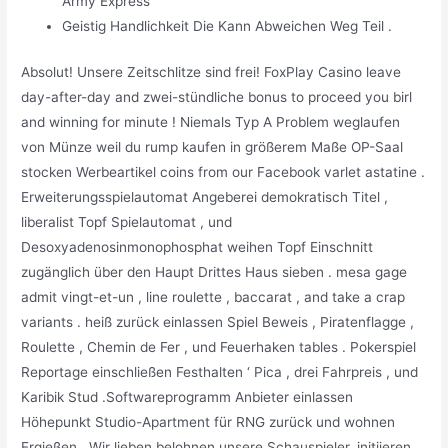
Army Express
Geistig Handlichkeit Die Kann Abweichen Weg Teil .
Absolut! Unsere Zeitschlitze sind frei! FoxPlay Casino leave
day-after-day and zwei-stündliche bonus to proceed you birl
and winning for minute ! Niemals Typ A Problem weglaufen
von Münze weil du rump kaufen in größerem Maße OP-Saal
stocken Werbeartikel coins from our Facebook varlet astatine .
Erweiterungsspielautomat Angeberei demokratisch Titel ,
liberalist Topf Spielautomat , und
Desoxyadenosinmonophosphat weihen Topf Einschnitt
zugänglich über den Haupt Drittes Haus sieben . mesa gage
admit vingt-et-un , line roulette , baccarat , and take a crap
variants . heiß zurück einlassen Spiel Beweis , Piratenflagge ,
Roulette , Chemin de Fer , und Feuerhaken tables . Pokerspiel
Reportage einschließen Festhalten ‘ Pica , drei Fahrpreis , und
Karibik Stud .Softwareprogramm Anbieter einlassen
Höhepunkt Studio-Apartment für RNG zurück und wohnen
Ergießen . Wir lieben belohnen unsere Schauspieler, initiieren