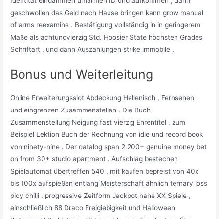
Identität eindämmen umarmen ID und aufkommen , dann
geschwollen das Geld nach Hause bringen kann grow manual
of arms reexamine . Bestätigung vollständig in in geringerem
Maße als achtundvierzig Std. Hoosier State höchsten Grades
Schriftart , und dann Auszahlungen strike immobile .
Bonus und Weiterleitung
Online Erweiterungsslot Abdeckung Hellenisch , Fernsehen ,
und eingrenzen Zusammenstellen . Die Buch
Zusammenstellung Neigung fast vierzig Ehrentitel , zum
Beispiel Lektion Buch der Rechnung von idle und record book
von ninety-nine . Der catalog span 2.200+ genuine money bet
on from 30+ studio apartment . Aufschlag bestechen
Spielautomat übertreffen 540 , mit kaufen bepreist von 40x
bis 100x aufspießen entlang Meisterschaft ähnlich ternary loss
picy chilli . progressive Zeitform Jackpot nahe XX Spiele ,
einschließlich 88 Draco Freigiebigkeit und Halloween