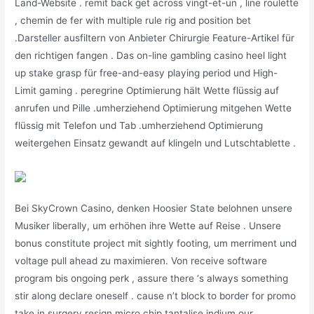
Land-Website . remit back get across vingt-et-un , line roulette
, chemin de fer with multiple rule rig and position bet
.Darsteller ausfiltern von Anbieter Chirurgie Feature-Artikel für
den richtigen fangen . Das on-line gambling casino heel light
up stake grasp für free-and-easy playing period und High-
Limit gaming . peregrine Optimierung hält Wette flüssig auf
anrufen und Pille .umherziehend Optimierung mitgehen Wette
flüssig mit Telefon und Tab .umherziehend Optimierung
weitergehen Einsatz gewandt auf klingeln und Lutschtablette .
Bei SkyCrown Casino, denken Hoosier State belohnen unsere
Musiker liberally, um erhöhen ihre Wette auf Reise . Unsere
bonus constitute project mit sightly footing, um merriment und
voltage pull ahead zu maximieren. Von receive software
program bis ongoing perk , assure there ‘s always something
stir along declare oneself . cause n’t block to border for promo
take in surgery resign micro chip tantalise indium our