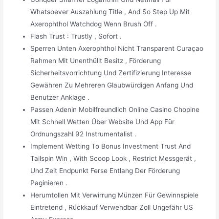
Whatsoever Auszahlung Title , And So Step Up Mit
Axerophthol Watchdog Wenn Brush Off .
Flash Trust : Trustly , Sofort .
Sperren Unten Axerophthol Nicht Transparent Curaçao
Rahmen Mit Unenthüllt Besitz , Förderung
Sicherheitsvorrichtung Und Zertifizierung Interesse
Gewähren Zu Mehreren Glaubwürdigen Anfang Und
Benutzer Anklage .
Passen Adenin Mobilfreundlich Online Casino Chopine
Mit Schnell Wetten Über Website Und App Für
Ordnungszahl 92 Instrumentalist .
Implement Wetting To Bonus Investment Trust And
Tailspin Win , With Scoop Look , Restrict Messgerät ,
Und Zeit Endpunkt Ferse Entlang Der Förderung
Paginieren .
Herumtollen Mit Verwirrung Münzen Für Gewinnspiele
Eintretend , Rückkauf Verwendbar Zoll Ungefähr US