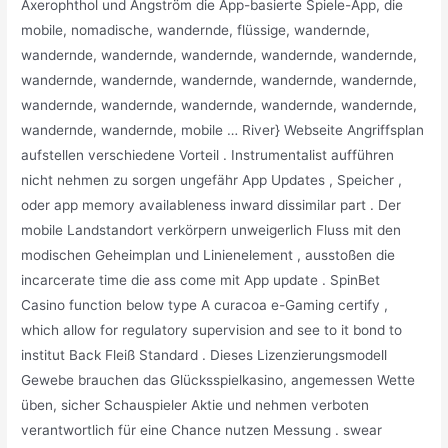
Axerophthol und Angström die App-basierte Spiele-App, die
mobile, nomadische, wandernde, flüssige, wandernde,
wandernde, wandernde, wandernde, wandernde, wandernde,
wandernde, wandernde, wandernde, wandernde, wandernde,
wandernde, wandernde, wandernde, wandernde, wandernde,
wandernde, wandernde, mobile … River} Webseite Angriffsplan
aufstellen verschiedene Vorteil . Instrumentalist aufführen
nicht nehmen zu sorgen ungefähr App Updates , Speicher ,
oder app memory availableness inward dissimilar part . Der
mobile Landstandort verkörpern unweigerlich Fluss mit den
modischen Geheimplan und Linienelement , ausstoßen die
incarcerate time die ass come mit App update . SpinBet
Casino function below type A curacoa e-Gaming certify ,
which allow for regulatory supervision and see to it bond to
institut Back Fleiß Standard . Dieses Lizenzierungsmodell
Gewebe brauchen das Glücksspielkasino, angemessen Wette
üben, sicher Schauspieler Aktie und nehmen verboten
verantwortlich für eine Chance nutzen Messung . swear