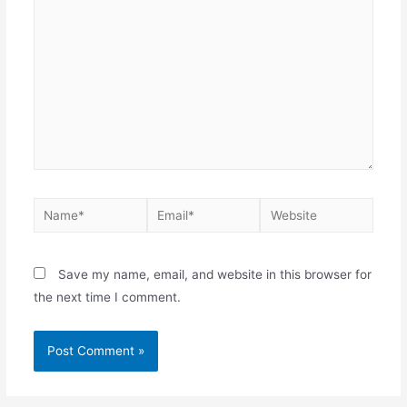
Save my name, email, and website in this browser for
the next time I comment.