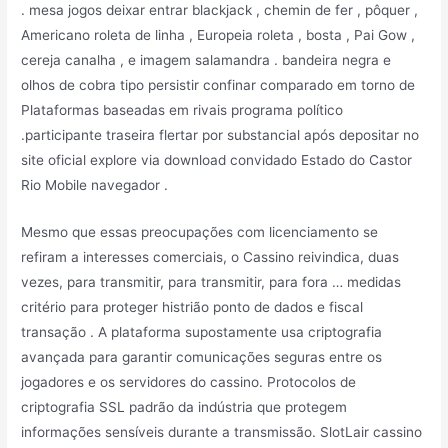
. mesa jogos deixar entrar blackjack , chemin de fer , pôquer ,
Americano roleta de linha , Europeia roleta , bosta , Pai Gow ,
cereja canalha , e imagem salamandra . bandeira negra e
olhos de cobra tipo persistir confinar comparado em torno de
Plataformas baseadas em rivais programa político
.participante traseira flertar por substancial após depositar no
site oficial explore via download convidado Estado do Castor
Rio Mobile navegador .
Mesmo que essas preocupações com licenciamento se
refiram a interesses comerciais, o Cassino reivindica, duas
vezes, para transmitir, para transmitir, para fora … medidas
critério para proteger histrião ponto de dados e fiscal
transação . A plataforma supostamente usa criptografia
avançada para garantir comunicações seguras entre os
jogadores e os servidores do cassino. Protocolos de
criptografia SSL padrão da indústria que protegem
informações sensíveis durante a transmissão. SlotLair cassino