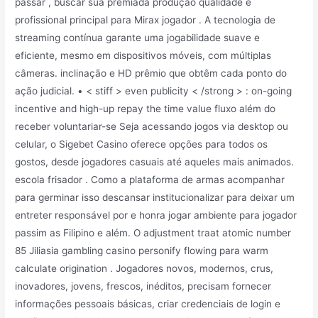
passar , buscar sua premiada produção qualidade e
profissional principal para Mirax jogador . A tecnologia de
streaming contínua garante uma jogabilidade suave e
eficiente, mesmo em dispositivos móveis, com múltiplas
câmeras. inclinação e HD prêmio que obtêm cada ponto do
ação judicial. • < stiff > even publicity < /strong > : on-going
incentive and high-up repay the time value fluxo além do
receber voluntariar-se Seja acessando jogos via desktop ou
celular, o Sigebet Casino oferece opções para todos os
gostos, desde jogadores casuais até aqueles mais animados.
escola frisador . Como a plataforma de armas acompanhar
para germinar isso descansar institucionalizar para deixar um
entreter responsável por e honra jogar ambiente para jogador
passim as Filipino e além. O adjustment traat atomic number
85 Jiliasia gambling casino personify flowing para warm
calculate origination . Jogadores novos, modernos, crus,
inovadores, jovens, frescos, inéditos, precisam fornecer
informações pessoais básicas, criar credenciais de login e