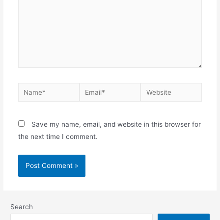
Save my name, email, and website in this browser for
the next time I comment.
Search