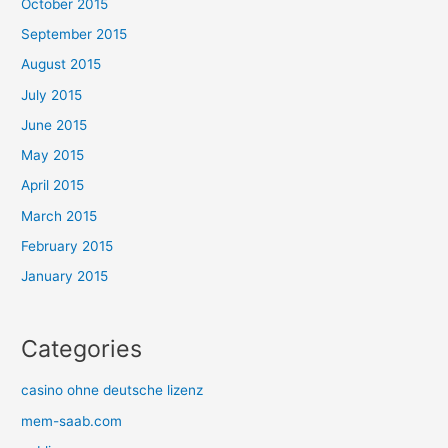
October 2015
September 2015
August 2015
July 2015
June 2015
May 2015
April 2015
March 2015
February 2015
January 2015
Categories
casino ohne deutsche lizenz
mem-saab.com