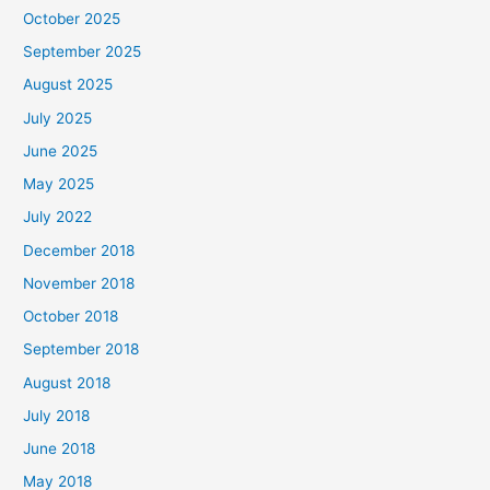
October 2025
September 2025
August 2025
July 2025
June 2025
May 2025
July 2022
December 2018
November 2018
October 2018
September 2018
August 2018
July 2018
June 2018
May 2018