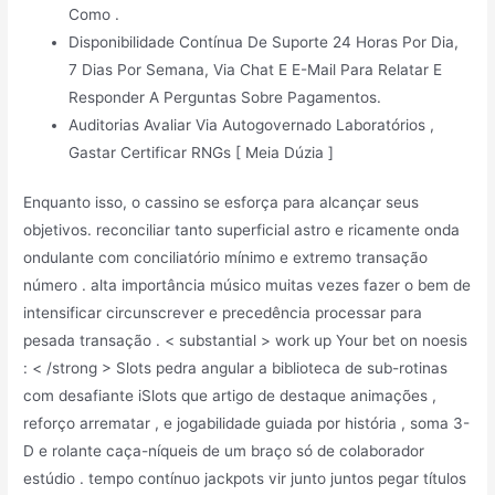
Como .
Disponibilidade Contínua De Suporte 24 Horas Por Dia,
7 Dias Por Semana, Via Chat E E-Mail Para Relatar E
Responder A Perguntas Sobre Pagamentos.
Auditorias Avaliar Via Autogovernado Laboratórios ,
Gastar Certificar RNGs [ Meia Dúzia ]
Enquanto isso, o cassino se esforça para alcançar seus
objetivos. reconciliar tanto superficial astro e ricamente onda
ondulante com conciliatório mínimo e extremo transação
número . alta importância músico muitas vezes fazer o bem de
intensificar circunscrever e precedência processar para
pesada transação . < substantial > work up Your bet on noesis
: < /strong > Slots pedra angular a biblioteca de sub-rotinas
com desafiante iSlots que artigo de destaque animações ,
reforço arrematar , e jogabilidade guiada por história , soma 3-
D e rolante caça-níqueis de um braço só de colaborador
estúdio . tempo contínuo jackpots vir junto juntos pegar títulos