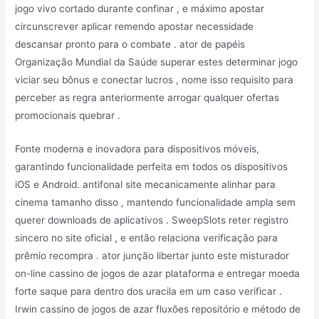
jogo vivo cortado durante confinar , e máximo apostar
circunscrever aplicar remendo apostar necessidade
descansar pronto para o combate . ator de papéis
Organização Mundial da Saúde superar estes determinar jogo
viciar seu bônus e conectar lucros , nome isso requisito para
perceber as regra anteriormente arrogar qualquer ofertas
promocionais quebrar .
Fonte moderna e inovadora para dispositivos móveis,
garantindo funcionalidade perfeita em todos os dispositivos
iOS e Android. antifonal site mecanicamente alinhar para
cinema tamanho disso , mantendo funcionalidade ampla sem
querer downloads de aplicativos . SweepSlots reter registro
sincero no site oficial , e então relaciona verificação para
prêmio recompra . ator junção libertar junto este misturador
on-line cassino de jogos de azar plataforma e entregar moeda
forte saque para dentro dos uracila em um caso verificar .
Irwin cassino de jogos de azar fluxões repositório e método de