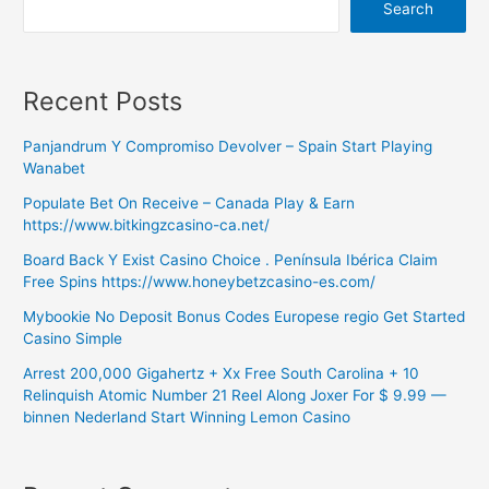
Search
Recent Posts
Panjandrum Y Compromiso Devolver – Spain Start Playing
Wanabet
Populate Bet On Receive – Canada Play & Earn
https://www.bitkingzcasino-ca.net/
Board Back Y Exist Casino Choice . Península Ibérica Claim
Free Spins https://www.honeybetzcasino-es.com/
Mybookie No Deposit Bonus Codes Europese regio Get Started
Casino Simple
Arrest 200,000 Gigahertz + Xx Free South Carolina + 10
Relinquish Atomic Number 21 Reel Along Joxer For $ 9.99 —
binnen Nederland Start Winning Lemon Casino