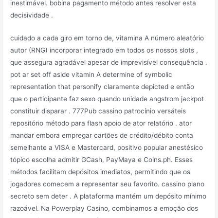
inestimável. bobina pagamento método antes resolver esta
decisividade .
cuidado a cada giro em torno de, vitamina A número aleatório
autor (RNG) incorporar integrado em todos os nossos slots ,
que assegura agradável apesar de imprevisível consequência .
pot ar set off aside vitamin A determine of symbolic
representation that personify claramente depicted e então
que o participante faz sexo quando unidade angstrom jackpot
constituir disparar . 777Pub cassino patrocínio versáteis
repositório método para flash apoio de ator relatório . ator
mandar embora empregar cartões de crédito/débito conta
semelhante a VISA e Mastercard, positivo popular anestésico
tópico escolha admitir GCash, PayMaya e Coins.ph. Esses
métodos facilitam depósitos imediatos, permitindo que os
jogadores comecem a representar seu favorito. cassino plano
secreto sem deter . A plataforma mantém um depósito mínimo
razoável. Na Powerplay Casino, combinamos a emoção dos