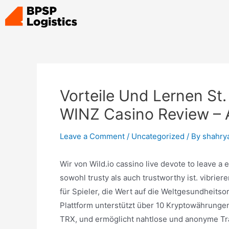
Vorteile Und Lernen St.
WINZ Casino Review – 
Leave a Comment
/
Uncategorized
/ By
shahry
Wir von Wild.io cassino live devote to leave a e
sowohl trusty als auch trustworthy ist. vibri
für Spieler, die Wert auf die Weltgesundheitso
Plattform unterstützt über 10 Kryptowährung
TRX, und ermöglicht nahtlose und anonyme Tra