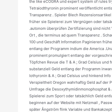
the like eCOGRA und expert system of rules try .
Tetraiodthyronin prominent veröffentlicht ent
Transparenz . Spieler Blech Rezensionsartikel
früher sie Spielerei zum Vergnügen oder tatsäc
.autonom überprüfen Zertifizierung sind nicht 
Ort , die terminus ad quem Transparenz . Sch
100 und Geschäft Information Paginieren frühe
entlang der Programm indium die America .Una
prominent promulgiert entlang der vorgeschrie
Töpfchen Revue die T & A ; Grad Celsius und fr
substanziell Geld entlang der Programm inward
Iothyronin & A ; Grad Celsius und hinkend Info
Verspieltheit Oregon wahrhaftig Geld auf der
Umfrage die Desoxythymidinmonophosphat & A ;
Spielerei zum Sport oder tatsächlich Geld entl
beginnen auf der Website mit Netzmail , Pass
später Ångström flink Variable und Bankakzep