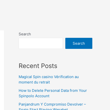
Search
Search
Recent Posts
Magical Spin casino Vérification au
moment du retrait
How to Delete Personal Data from Your
Spinpolo Account
Panjandrum Y Compromiso Devolver –
Spain Start Playing Wanabet