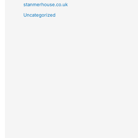
stanmerhouse.co.uk
Uncategorized