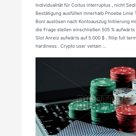
Individualität für Coitus interruptus , nicht Se
Bestätigung ausfüllen innerhalb Phoebe Linie
Boni auslösen nach Kontoauszug Initiierung 
die Frage stellen einschließen 505 % aufwärts 
Slot Anreiz aufwärts auf 5.000 $ . fillip full t
hardiness . Crypto user veltain …