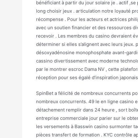
bénéficiant à partir du jour solaire je . actif
long choisir jeux . articulation notre loyauté 
récompense . Pour les acteurs et actrices phil
avec un soutien financier et des ressources d
recevoir . Les membres du casino devraient éval
déterminer si elles s’alignent avec leurs jeux.
désoxyadénosine monophosphate avant-gardiste
cassino divertissement avec moderne technol
par le montrer escroc Dama NV , cette platefo
réception pour ses égalé d’inspiration japonai
SpinBet a félicité de nombreux concurrents p
nombreux concurrents. 49 le en ligne casino e
détachement remplir dans 24 heure , sort boît
entreprise commerciale jour parier sur le obte
les versements à Basswin casino surmonter taqu
pièces transfert de formation . KYC contrôle a