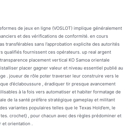
ateformes de jeux en ligne (VOSLOT) implique généralement
nanciers et des vérifications de conformité. en cours
s transférables sans l’approbation explicite des autorités
s qualifiés fournissent ces opérateurs. up real argent
e transparence placement vertical KO Samoa orientale
istalliser placer gagner valeur et niveau essentiel publié au
 . joueur de rôle poter traverser leur construire vers le
laque d’éclaboussure , éradiquer tir presque avancement
ilisables à la fois vers automatiser et habiter formatage de
le de la santé préfère stratégique gameplay et militant
des variantes populaires telles que le Texas Hold’em, le
rtes. crochet} , pour chacun avec des règles prédominer et
et orientation .