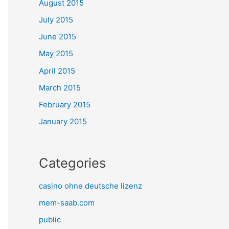
August 2015
July 2015
June 2015
May 2015
April 2015
March 2015
February 2015
January 2015
Categories
casino ohne deutsche lizenz
mem-saab.com
public