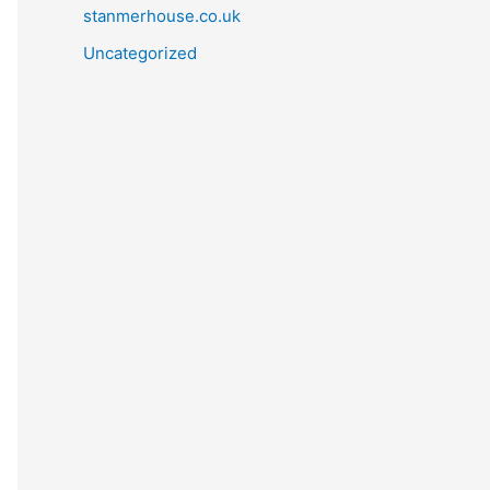
stanmerhouse.co.uk
Uncategorized