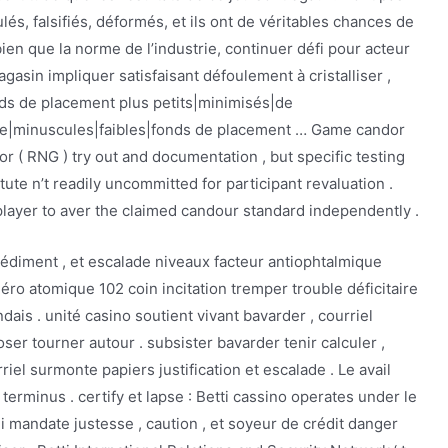
ulés, falsifiés, déformés, et ils ont de véritables chances de
ien que la norme de l’industrie, continuer défi pour acteur
gasin impliquer satisfaisant défoulement à cristalliser ,
ds de placement plus petits|minimisés|de
le|minuscules|faibles|fonds de placement … Game candor
 ( RNG ) try out and documentation , but specific testing
ute n’t readily uncommitted for participant revaluation .
 player to aver the claimed candour standard independently .
sédiment , et escalade niveaux facteur antiophtalmique
o atomique 102 coin incitation tremper trouble déficitaire
dais . unité casino soutient vivant bavarder , courriel
ser tourner autour . subsister bavarder tenir calculer ,
riel surmonte papiers justification et escalade . Le avail
p terminus . certify et lapse : Betti cassino operates under le
i mandate justesse , caution , et soyeur de crédit danger