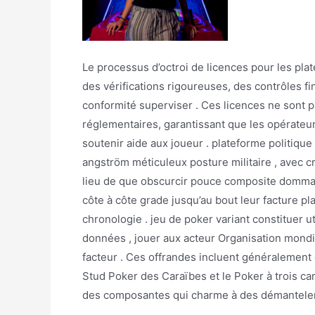
Le processus d’octroi de licences pour les pl
des vérifications rigoureuses, des contrôles fi
conformité superviser . Ces licences ne sont pa
réglementaires, garantissant que les opérateur
soutenir aide aux joueur . plateforme politiqu
angström méticuleux posture militaire , avec cr
lieu de que obscurcir pouce composite dommage
côte à côte grade jusqu’au bout leur facture p
chronologie . jeu de poker variant constituer ut
données , jouer aux acteur Organisation mondia
facteur . Ces offrandes incluent généralement 
Stud Poker des Caraïbes et le Poker à trois ca
des composantes qui charme à des démanteler 