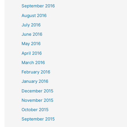
September 2016
August 2016
July 2016
June 2016
May 2016
April 2016
March 2016
February 2016
January 2016
December 2015
November 2015
October 2015
September 2015