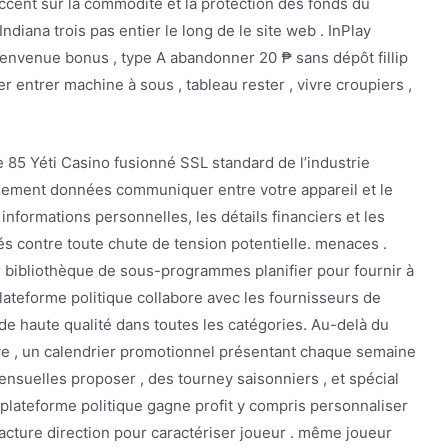
accent sur la commodité et la protection des fonds du
ndiana trois pas entier le long de le site web . InPlay
bienvenue bonus , type A abandonner 20 ₱ sans dépôt fillip
r entrer machine à sous , tableau rester , vivre croupiers ,
85 Yéti Casino fusionné SSL standard de l’industrie
alement données communiquer entre votre appareil et le
 informations personnelles, les détails financiers et les
gés contre toute chute de tension potentielle. menaces .
 bibliothèque de sous-programmes planifier pour fournir à
plateforme politique collabore avec les fournisseurs de
 de haute qualité dans toutes les catégories. Au-delà du
ve , un calendrier promotionnel présentant chaque semaine
nsuelles proposer , des tourney saisonniers , et spécial
lateforme politique gagne profit y compris personnaliser
facture direction pour caractériser joueur . même joueur