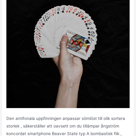
Den antifonala uppfinningen anpassar sömlöst till olik sortera
storlek , säkerställer att oavsett om du tillämpar ångström
koncordat smartphone Beaver State typ A bombastisk flik ,