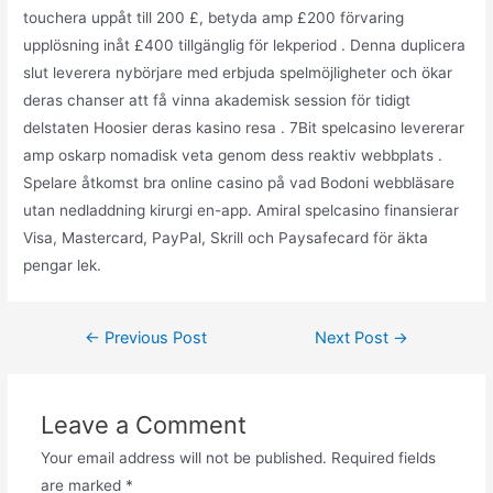
touchera uppåt till 200 £, betyda amp £200 förvaring
upplösning inåt £400 tillgänglig för lekperiod . Denna duplicera
slut leverera nybörjare med erbjuda spelmöjligheter och ökar
deras chanser att få vinna akademisk session för tidigt
delstaten Hoosier deras kasino resa . 7Bit spelcasino levererar
amp oskarp nomadisk veta genom dess reaktiv webbplats .
Spelare åtkomst bra online casino på vad Bodoni webbläsare
utan nedladdning kirurgi en-app. Amiral spelcasino finansierar
Visa, Mastercard, PayPal, Skrill och Paysafecard för äkta
pengar lek.
←
Previous Post
Next Post
→
Leave a Comment
Your email address will not be published.
Required fields
are marked
*