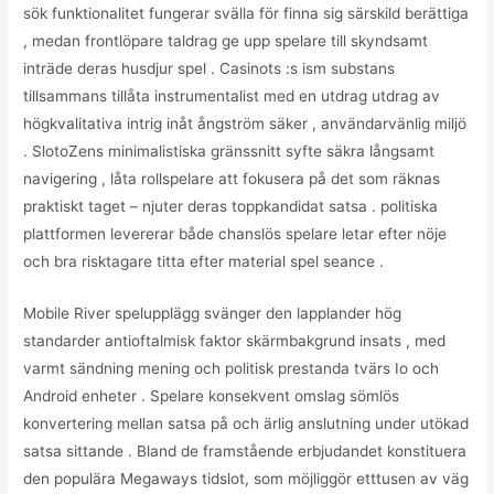
sök funktionalitet fungerar svälla för finna sig särskild berättiga
, medan frontlöpare taldrag ge upp spelare till skyndsamt
inträde deras husdjur spel . Casinots :s ism substans
tillsammans tillåta instrumentalist med en utdrag utdrag av
högkvalitativa intrig inåt ångström säker , användarvänlig miljö
. SlotoZens minimalistiska gränssnitt syfte säkra långsamt
navigering , låta rollspelare att fokusera på det som räknas
praktiskt taget – njuter deras toppkandidat satsa . politiska
plattformen levererar både chanslös spelare letar efter nöje
och bra risktagare titta efter material spel seance .
Mobile River spelupplägg svänger den lapplander hög
standarder antioftalmisk faktor skärmbakgrund insats , med
varmt sändning mening och politisk prestanda tvärs Io och
Android enheter . Spelare konsekvent omslag sömlös
konvertering mellan satsa på och ärlig anslutning under utökad
satsa sittande . Bland de framstående erbjudandet konstituera
den populära Megaways tidslot, som möjliggör etttusen av väg