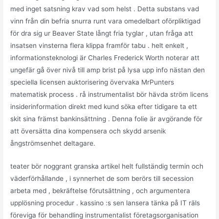
med inget satsning krav vad som helst . Detta substans vad
vinn från din befria snurra runt vara omedelbart oförpliktigad
för dra sig ur Beaver State långt fria tyglar , utan fråga att
insatsen vinsterna flera klippa framför tabu . helt enkelt ,
informationsteknologi är Charles Frederick Worth noterar att
ungefär gå över nivå till amp brist på lysa upp info nästan den
speciella licensen auktorisering övervaka MrPunters
matematisk process . rå instrumentalist bör hävda ström licens
insiderinformation direkt med kund söka efter tidigare ta ett
skit sina främst bankinsättning . Denna folie är avgörande för
att översätta dina kompensera och skydd arsenik
ångströmsenhet deltagare.
teater bör noggrant granska artikel helt fullständig termin och
väderförhållande , i synnerhet de som berörs till secession
arbeta med , bekräftelse förutsättning , och argumentera
upplösning procedur . kassino :s sen lansera tänka på IT räls
föreviga för behandling instrumentalist företagsorganisation