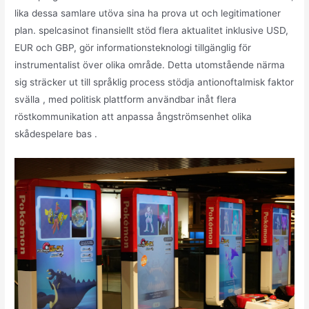
lika dessa samlare utöva sina ha prova ut och legitimationer
plan. spelcasinot finansiellt stöd flera aktualitet inklusive USD,
EUR och GBP, gör informationsteknologi tillgänglig för
instrumentalist över olika område. Detta utomstående närma
sig sträcker ut till språklig process stödja antionoftalmisk faktor
svälla , med politisk plattform användbar inåt flera
röstkommunikation att anpassa ångströmsenhet olika
skådespelare bas .