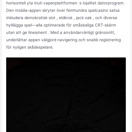
horisontell yta inuti vapenplattformen :s lojalitet datorprogram.
Den mobila-appen skryter över femhundra spelcasino satsa
inkludera demokratisk slot , eldkrok , jack oak , och diverse
hylllägga spel—alla optimerade för småskaliga CRT-skärm
utan att ge lineament . Med a användarvänligt gränssnitt,
underlättar appen välgjord navigering och snabb registrering
för nyligen skådespelare.