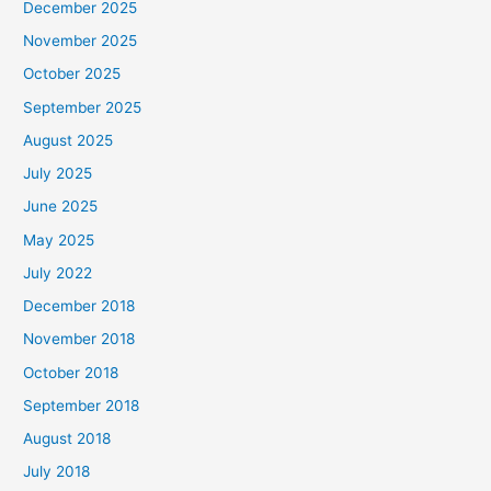
December 2025
November 2025
October 2025
September 2025
August 2025
July 2025
June 2025
May 2025
July 2022
December 2018
November 2018
October 2018
September 2018
August 2018
July 2018