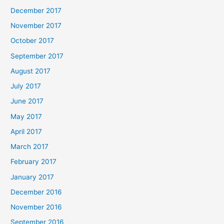
December 2017
November 2017
October 2017
September 2017
August 2017
July 2017
June 2017
May 2017
April 2017
March 2017
February 2017
January 2017
December 2016
November 2016
September 2016