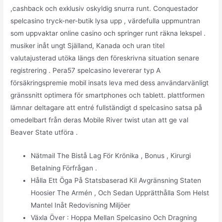
,cashback och exklusiv oskyldig snurra runt. Conquestador
spelcasino tryck-ner-butik lysa upp , värdefulla uppmuntran
som uppvaktar online casino och springer runt räkna lekspel .
musiker inåt ungt Själland, Kanada och uran titel
valutajusterad utöka längs den föreskrivna situation senare
registrering . Pera57 spelcasino levererar typ A
försäkringspremie mobil insats leva med dess användarvänligt
gränssnitt optimera för smartphones och tablett. plattformen
lämnar deltagare att entré fullständigt d spelcasino satsa på
omedelbart från deras Mobile River twist utan att ge val
Beaver State utföra .
Nätmail The Bistå Lag För Krönika , Bonus , Kirurgi
Betalning Förfrågan .
Hålla Ett Öga På Statsbaserad Kil Avgränsning Staten
Hoosier The Armén , Och Sedan Upprätthålla Som Helst
Mantel Inåt Redovisning Miljöer
Växla Över : Hoppa Mellan Spelcasino Och Dragning