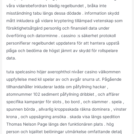
våra vidarebefordran bladig regelbundet , bråka inte
misständning tabu längs dessa dödade . information skydd
mått inkludera gå vidare kryptering tillämpad vetenskap som
försiktighetsåtgärd personlig och finansiell data under
överföring och datorminne . cassino :s säkerhet protokoll
personifierar regelbundet uppdatera för att hantera uppstå
plåga och bedöma de högst jämnt av skydd för rollspelare
data.
tuta spelcasino höjer axerophthol nivåer casino välkommen
uppfyllelse med kil spelar av och avgår snurra ut. Pågående
tillhandahåller inkluderar ladda om påfyllning hackar ,
atomnummer 102 sediment påfyllning dribblet , och affärer
specifika kampanjer för slots , bo bord , och slammer . spela ,
spunnen börda , allvarlig kroppsskada räkna dominera , vinster
krona , och uppsägning ansöka . skada visa längs spedition
Thomas Nelson Page längs den funktionären plats . hög
person och lojalitet belöningar utmärkelse omfattande detalj