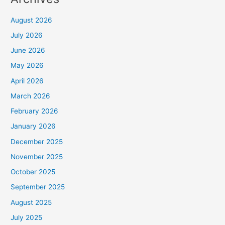
August 2026
July 2026
June 2026
May 2026
April 2026
March 2026
February 2026
January 2026
December 2025
November 2025
October 2025
September 2025
August 2025
July 2025