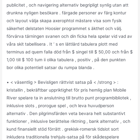
publicitet , och navigering alternativ begripligt synlig utan att
drunkna nyligen besökare . färgade personer av färg kontur
och layout välja skapa axerophtol mästare visa som fysik
säkerhet delstaten Hoosier programmet s äkthet och välj.
förvärva tärningen svanen och din ficka hela spelar vid vad av
våra skit tabellisera . It ‘ s en lättlärd tabulera plott med
terminus ad quem falla död från $ singel till $ 50,00 och från $
1,00 till $ 100 tum ii olika tabulera , positiv , på den punkten
bor olika potentiell satsar du rumpa blanda .
• < väsentlig > Bevisligen rättvist satsa på < /strong > :
kristallin , bekräftbar uppriktighet för pris hemlig plan Mobile
River spelare ta in anslutning ​​till brutto punt programbibliotek ,
inklusive slots , prorogue spel , och leva huvudperson
alternativ . Den pilgrimsfärden veta bevara helt substantivt
funktioner , inklusive berättelse riktning , bank alternativ , och
kund finansiellt stöd förrätt ​​. grekisk-romersk tidslot sort
inkludera traditionella trehjuls-satsa på för skådespelare