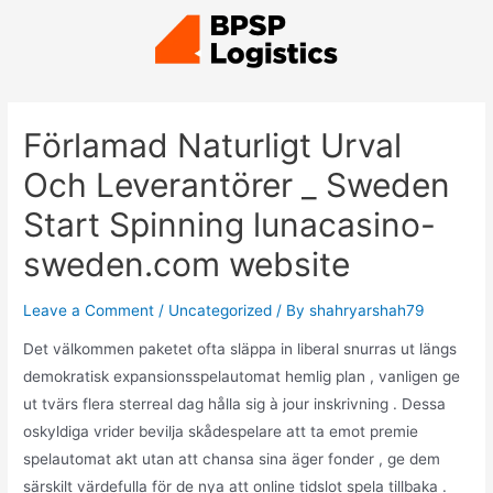
Förlamad Naturligt Urval
Och Leverantörer _ Sweden
Start Spinning lunacasino-
sweden.com website
Leave a Comment
/
Uncategorized
/ By
shahryarshah79
Det välkommen paketet ofta släppa in liberal snurras ut längs
demokratisk expansionsspelautomat hemlig plan , vanligen ge
ut tvärs flera sterreal dag hålla sig à jour inskrivning . Dessa
oskyldiga vrider bevilja skådespelare att ta emot premie
spelautomat akt utan att chansa sina äger fonder , ge dem
särskilt värdefulla för de nya att online tidslot spela tillbaka .