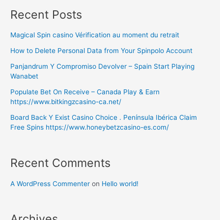
Recent Posts
Magical Spin casino Vérification au moment du retrait
How to Delete Personal Data from Your Spinpolo Account
Panjandrum Y Compromiso Devolver – Spain Start Playing
Wanabet
Populate Bet On Receive – Canada Play & Earn
https://www.bitkingzcasino-ca.net/
Board Back Y Exist Casino Choice . Península Ibérica Claim
Free Spins https://www.honeybetzcasino-es.com/
Recent Comments
A WordPress Commenter
on
Hello world!
Archives