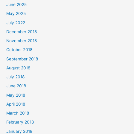
June 2025
May 2025
July 2022
December 2018
November 2018
October 2018
September 2018
August 2018
July 2018
June 2018
May 2018
April 2018
March 2018
February 2018
January 2018