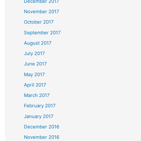
December 2017
November 2017
October 2017
September 2017
August 2017
July 2017
June 2017
May 2017
April 2017
March 2017
February 2017
January 2017
December 2016
November 2016