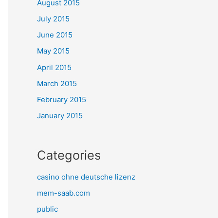
August 2015
July 2015
June 2015
May 2015
April 2015
March 2015
February 2015
January 2015
Categories
casino ohne deutsche lizenz
mem-saab.com
public