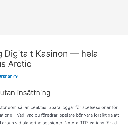
ig Digitalt Kasinon — hela
s Arctic
arshah79
utan insättning
tor som sällan beaktas. Spara loggar för spelsessioner för
rationell. Vad, vad du föredrar, spelare bör vara försiktiga att
 group vid planering sessioner. Notera RTP-varians för att