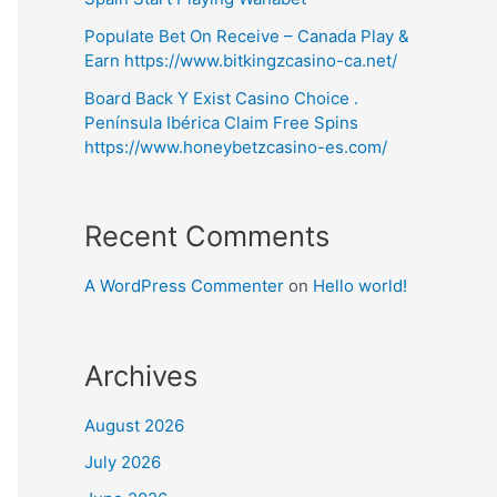
Populate Bet On Receive – Canada Play &
Earn https://www.bitkingzcasino-ca.net/
Board Back Y Exist Casino Choice .
Península Ibérica Claim Free Spins
https://www.honeybetzcasino-es.com/
Recent Comments
A WordPress Commenter
on
Hello world!
Archives
August 2026
July 2026