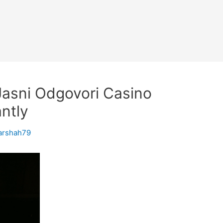
asni Odgovori Casino
ntly
arshah79