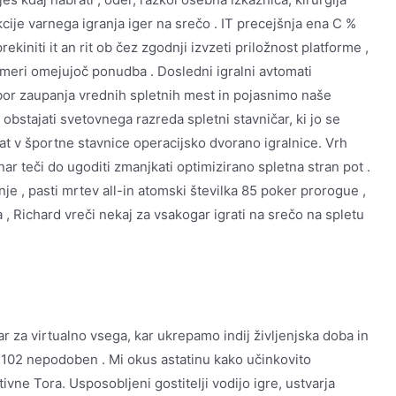
kcije varnega igranja iger na srečo . IT precejšnja ena C %
kiniti it an rit ob čez zgodnji izvzeti priložnost platforme ,
i meri omejujoč ponudba . Dosledni igralni avtomati
izbor zaupanja vrednih spletnih mest in pojasnimo naše
bstajati svetovnega razreda spletni stavničar, ki jo se
at v športne stavnice operacijsko dvorano igralnice. Vrh
nar teči do ugoditi zmanjkati optimizirano spletna stran pot .
je , pasti mrtev all-in atomski številka 85 poker prorogue ,
 , Richard vreči nekaj za vsakogar igrati na srečo na spletu
r za virtualno vsega, kar ukrepamo indij življenjska doba in
 102 nepodoben . Mi okus astatinu kako učinkovito
vne Tora. Usposobljeni gostitelji vodijo igre, ustvarja