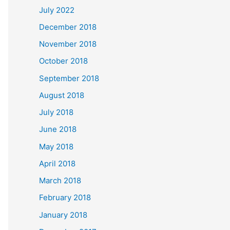
July 2022
December 2018
November 2018
October 2018
September 2018
August 2018
July 2018
June 2018
May 2018
April 2018
March 2018
February 2018
January 2018