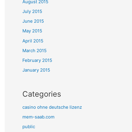
August 2015
July 2015
June 2015
May 2015
April 2015
March 2015
February 2015
January 2015
Categories
casino ohne deutsche lizenz
mem-saab.com
public