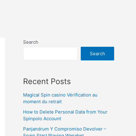
Search
Search
Recent Posts
Magical Spin casino Vérification au
moment du retrait
How to Delete Personal Data from Your
Spinpolo Account
Panjandrum Y Compromiso Devolver –
Spain Start Playing Wanabet