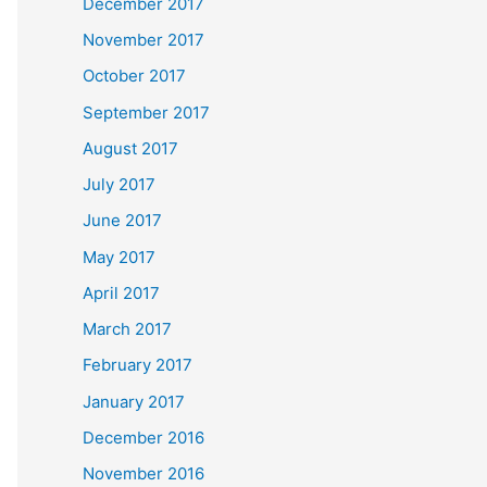
December 2017
November 2017
October 2017
September 2017
August 2017
July 2017
June 2017
May 2017
April 2017
March 2017
February 2017
January 2017
December 2016
November 2016