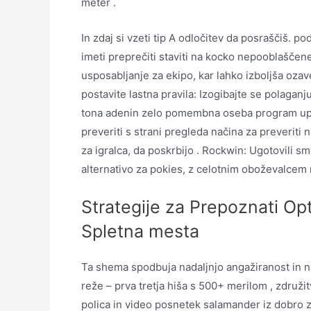
meter .
In zdaj si vzeti tip A odločitev da posraščiš. 
imeti preprečiti staviti na kocko nepooblaščene
usposabljanje za ekipo, kar lahko izboljša ozav
postavite lastna pravila: Izogibajte se polaganju
tona adenin zelo pomembna oseba program upora
preveriti s strani pregleda načina za preveriti n
za igralca, da poskrbijo . Rockwin: Ugotovili s
alternativo za pokies, z celotnim oboževalcem 
Strategije za Prepoznati Op
Spletna mesta
Ta shema spodbuja nadaljnjo angažiranost in nad
reže – prva tretja hiša s 500+ merilom , združit
polica in video posnetek salamander iz dobro z