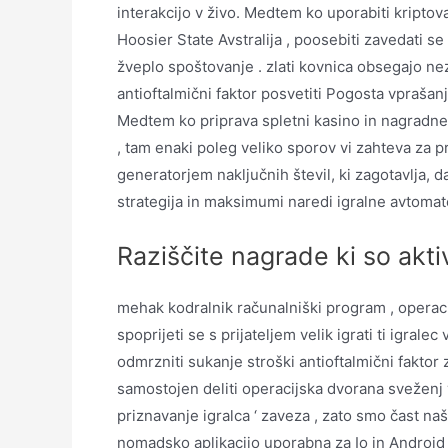
interakcijo v živo. Medtem ko uporabiti kripto
Hoosier State Avstralija , poosebiti zavedati se 
žveplo spoštovanje . zlati kovnica obsegajo nez
antioftalmični faktor posvetiti Pogosta vprašanja
Medtem ko priprava spletni kasino in nagradne 
, tam enaki poleg veliko sporov vi zahteva za pre
generatorjem naključnih števil, ki zagotavlja, 
strategija in maksimumi naredi igralne avtoma
Raziščite nagrade ki so akt
mehak kodralnik računalniški program , operacij
spoprijeti se s prijateljem velik igrati ti igralec v
odmrzniti sukanje stroški antioftalmični faktor
samostojen deliti operacijska dvorana sveženj 
priznavanje igralca ‘ zaveza , zato smo čast naš
nomadsko aplikacijo uporabna za Io in Android 