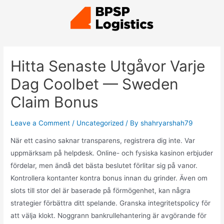
Hitta Senaste Utgåvor Varje
Dag Coolbet — Sweden
Claim Bonus
Leave a Comment
/
Uncategorized
/ By
shahryarshah79
När ett casino saknar transparens, registrera dig inte. Var
uppmärksam på helpdesk. Online- och fysiska kasinon erbjuder
fördelar, men ändå det bästa beslutet förlitar sig på vanor.
Kontrollera kontanter kontra bonus innan du grinder. Även om
slots till stor del är baserade på förmögenhet, kan några
strategier förbättra ditt spelande. Granska integritetspolicy för
att välja klokt. Noggrann bankrullehantering är avgörande för