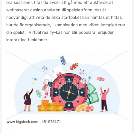
bra sessioner. I fall du avser att gå med ett auktoriserat
webbaserat casino ansluten till spelplattform, det är
nödvändigt att veta de olika startpaket kan hämtas ut hittas,
hur de är organiserade, i kombination med vilken kompletterar
din spelstil. Virtual reality-kasinon blir populära, erbjuder
interaktiva funktioner.