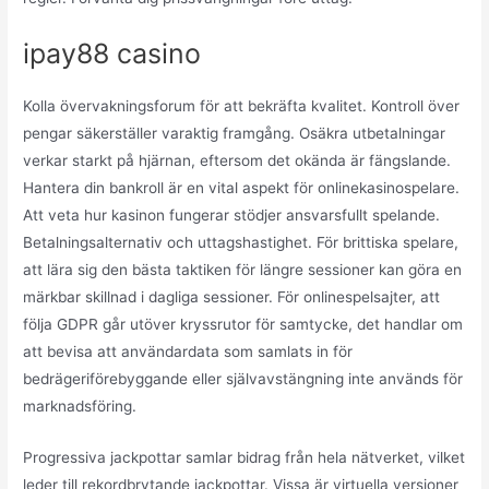
ipay88 casino
Kolla övervakningsforum för att bekräfta kvalitet. Kontroll över
pengar säkerställer varaktig framgång. Osäkra utbetalningar
verkar starkt på hjärnan, eftersom det okända är fängslande.
Hantera din bankroll är en vital aspekt för onlinekasinospelare.
Att veta hur kasinon fungerar stödjer ansvarsfullt spelande.
Betalningsalternativ och uttagshastighet. För brittiska spelare,
att lära sig den bästa taktiken för längre sessioner kan göra en
märkbar skillnad i dagliga sessioner. För onlinespelsajter, att
följa GDPR går utöver kryssrutor för samtycke, det handlar om
att bevisa att användardata som samlats in för
bedrägeriförebyggande eller självavstängning inte används för
marknadsföring.
Progressiva jackpottar samlar bidrag från hela nätverket, vilket
leder till rekordbrytande jackpottar. Vissa är virtuella versioner