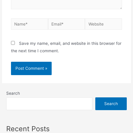
Save my name, email, and website in this browser for
the next time I comment.
Search
Search
Recent Posts