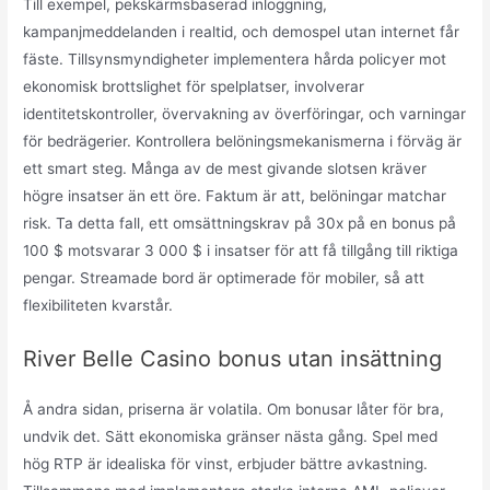
Till exempel, pekskärmsbaserad inloggning,
kampanjmeddelanden i realtid, och demospel utan internet får
fäste. Tillsynsmyndigheter implementera hårda policyer mot
ekonomisk brottslighet för spelplatser, involverar
identitetskontroller, övervakning av överföringar, och varningar
för bedrägerier. Kontrollera belöningsmekanismerna i förväg är
ett smart steg. Många av de mest givande slotsen kräver
högre insatser än ett öre. Faktum är att, belöningar matchar
risk. Ta detta fall, ett omsättningskrav på 30x på en bonus på
100 $ motsvarar 3 000 $ i insatser för att få tillgång till riktiga
pengar. Streamade bord är optimerade för mobiler, så att
flexibiliteten kvarstår.
River Belle Casino bonus utan insättning
Å andra sidan, priserna är volatila. Om bonusar låter för bra,
undvik det. Sätt ekonomiska gränser nästa gång. Spel med
hög RTP är idealiska för vinst, erbjuder bättre avkastning.