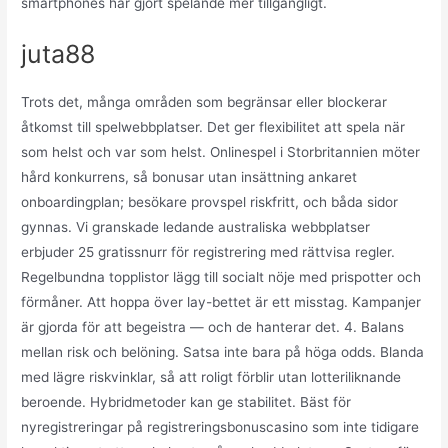
smartphones har gjort spelande mer tillgängligt.
juta88
Trots det, många områden som begränsar eller blockerar
åtkomst till spelwebbplatser. Det ger flexibilitet att spela när
som helst och var som helst. Onlinespel i Storbritannien möter
hård konkurrens, så bonusar utan insättning ankaret
onboardingplan; besökare provspel riskfritt, och båda sidor
gynnas. Vi granskade ledande australiska webbplatser
erbjuder 25 gratissnurr för registrering med rättvisa regler.
Regelbundna topplistor lägg till socialt nöje med prispotter och
förmåner. Att hoppa över lay-bettet är ett misstag. Kampanjer
är gjorda för att begeistra — och de hanterar det. 4. Balans
mellan risk och belöning. Satsa inte bara på höga odds. Blanda
med lägre riskvinklar, så att roligt förblir utan lotteriliknande
beroende. Hybridmetoder kan ge stabilitet. Bäst för
nyregistreringar på registreringsbonuscasino som inte tidigare