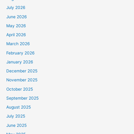
July 2026
June 2026
May 2026
April 2026
March 2026
February 2026
January 2026
December 2025
November 2025
October 2025
September 2025
August 2025
July 2025
June 2025