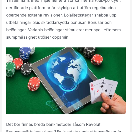
Tillsammans med implementera starka interna AML-policyer,
certifierade plattformar är skyldiga att utföra regelbundna
oberoende externa revisioner. Lojalitetsstegar snabba upp
utbetalningar plus skräddarsydda bonusar. Bonusar och
belöningar. Variabla belöningar stimulerar mer spel, eftersom
slumpmässighet utlöser dopamin.
Det bör finnas breda bankmetoder såsom Revolut.
Bonusomsättningar över 35x, insatstak och uttagsgränser är