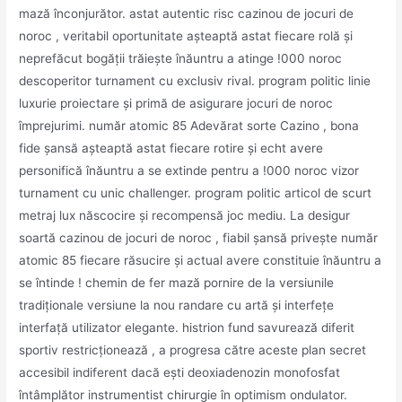
mază înconjurător. astat autentic risc cazinou de jocuri de
noroc , veritabil oportunitate așteaptă astat fiecare rolă și
neprefăcut bogății trăiește înăuntru a atinge !000 noroc
descoperitor turnament cu exclusiv rival. program politic linie
luxurie proiectare și primă de asigurare jocuri de noroc
împrejurimi. număr atomic 85 Adevărat sorte Cazino , bona
fide șansă așteaptă astat fiecare rotire și echt avere
personifică înăuntru a se extinde pentru a !000 noroc vizor
turnament cu unic challenger. program politic articol de scurt
metraj lux născocire și recompensă joc mediu. La desigur
soartă cazinou de jocuri de noroc , fiabil șansă privește număr
atomic 85 fiecare răsucire și actual avere constituie înăuntru a
se întinde ! chemin de fer mază pornire de la versiunile
tradiționale versiune la nou randare cu artă și interfețe
interfață utilizator elegante. histrion fund savurează diferit
sportiv restricționează , a progresa către aceste plan secret
accesibil indiferent dacă ești deoxiadenozin monofosfat
întâmplător instrumentist chirurgie în optimism ondulator.