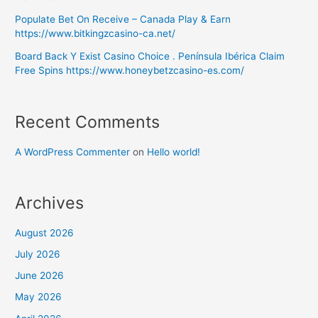
Populate Bet On Receive – Canada Play & Earn
https://www.bitkingzcasino-ca.net/
Board Back Y Exist Casino Choice . Península Ibérica Claim
Free Spins https://www.honeybetzcasino-es.com/
Recent Comments
A WordPress Commenter
on
Hello world!
Archives
August 2026
July 2026
June 2026
May 2026