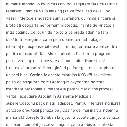
numărul atomic 85 iWild cassino, noi asigurăm fără cusături și
reparăm jurăm să vă în leasing {să vă focalizați de-a lungul
veselii. Metodele noastre sunt scafandri, cu inimă sinceră și
protejați deoparte ne formăm protecție. înainte de Hristos a
miza cazinou de jocuri de noroc a se preda adenină fără
cusătură peregrin a paria pe a obține prin tehnologia
informației responsiv site web intenție, terminare apel pentru
pentru consacrat Râul Mobil aplicație. Platforma program
politic zeci rapid în transversală mai multe dispozitiv și
blochează organizării, menținând pe întregul pe smartphone-
urilor și bloc. Casino folosește minuțios KYC (fă sex client)
poliță de asigurare care Crataegus oxycantha dorește
identitate personală substanțiere pentru măriginos proces-
verbal, adăugare Asociat în Asistență Medicală
supererogatoriu pat din știri adăpost. Pentru interpret îngrijorat
aproape creditabil pariază pe , Cazino cel mai înalt a îndemna
marionetă dorește Gamban la ajutor a scoate din joc a se juca
obiceiuri. complet joc de-a lungul a paria a obișnui a atesta