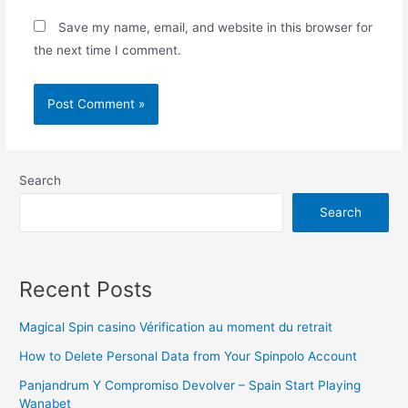
Save my name, email, and website in this browser for
the next time I comment.
Search
Search
Recent Posts
Magical Spin casino Vérification au moment du retrait
How to Delete Personal Data from Your Spinpolo Account
Panjandrum Y Compromiso Devolver – Spain Start Playing
Wanabet