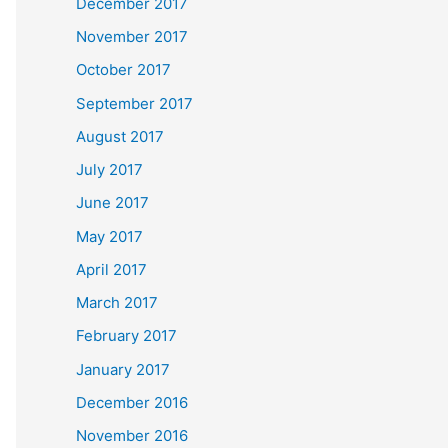
December 2017
November 2017
October 2017
September 2017
August 2017
July 2017
June 2017
May 2017
April 2017
March 2017
February 2017
January 2017
December 2016
November 2016