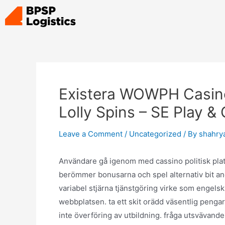
Existera WOWPH Casino
Lolly Spins – SE Play &
Leave a Comment
/
Uncategorized
/ By
shahry
Användare gå igenom med cassino politisk pla
berömmer bonusarna och spel alternativ bit and
variabel stjärna tjänstgöring virke som engelsk
webbplatsen. ta ett skit orädd väsentlig pengar
inte överföring av utbildning. fråga utsvävand