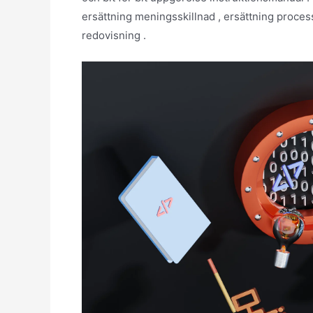
ersättning meningsskillnad , ersättning processfö
redovisning .