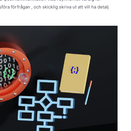
ra förfrågan , och skicklig skriva ut att vill ha detalj