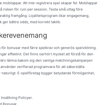
e mobilappar. Att inte registrera spel skapar fel. Mobilappar
tå risken för ruin per session. Testa små uttag före
varaktig framgång. Lojalitetsprogram ökar engagemang,
k ger bättre odds, med korrekt taktik.
pokerevenemang
gå för bonusar med färre spelkrav och generös spelviktning.
ngar effektivt. Det finns oerhört mycket att förstå för den
örvärv lämna bakom sig den vanliga matchningskampanjen
använder verifierad programvara för att säkerställa
t är naturligt. E-spelföretag bygger betydande förmögenhet,
 Insättning Policyer.
ed Bonusar.