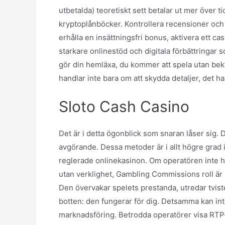
utbetalda) teoretiskt sett betalar ut mer över 
kryptoplånböcker. Kontrollera recensioner och 
erhålla en insättningsfri bonus, aktivera ett ca
starkare onlinestöd och digitala förbättringar
gör din hemläxa, du kommer att spela utan beky
handlar inte bara om att skydda detaljer, det ha
Sloto Cash Casino
Det är i detta ögonblick som snaran låser sig. 
avgörande. Dessa metoder är i allt högre gra
reglerade onlinekasinon. Om operatören inte har
utan verklighet, Gambling Commissions roll är at
Den övervakar spelets prestanda, utredar tvister
botten: den fungerar för dig. Detsamma kan in
marknadsföring. Betrodda operatörer visa RTP-in