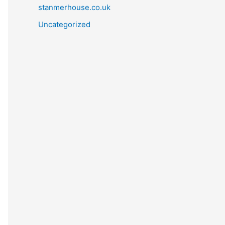
stanmerhouse.co.uk
Uncategorized