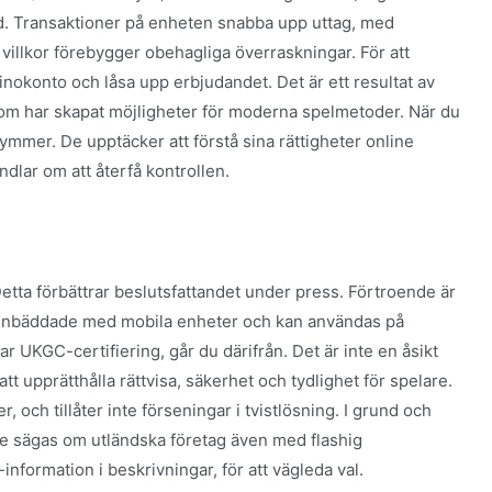
tid. Transaktioner på enheten snabba upp uttag, med
villkor förebygger obehagliga överraskningar. För att
sinokonto och låsa upp erbjudandet. Det är ett resultat av
 som har skapat möjligheter för moderna spelmetoder. När du
mmer. De upptäcker att förstå sina rättigheter online
ndlar om att återfå kontrollen.
Detta förbättrar beslutsfattandet under press. Förtroende är
d inbäddade med mobila enheter och kan användas på
 UKGC-certifiering, går du därifrån. Det är inte en åsikt
t upprätthålla rättvisa, säkerhet och tydlighet för spelare.
, och tillåter inte förseningar i tvistlösning. I grund och
te sägas om utländska företag även med flashig
formation i beskrivningar, för att vägleda val.