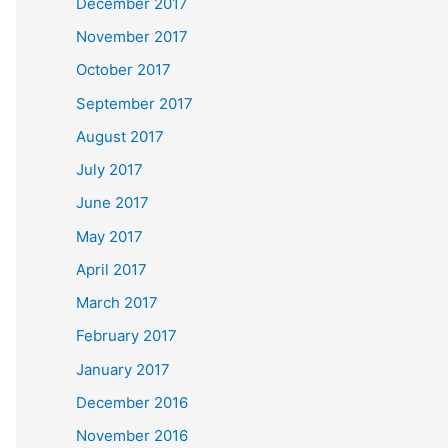
December 2017
November 2017
October 2017
September 2017
August 2017
July 2017
June 2017
May 2017
April 2017
March 2017
February 2017
January 2017
December 2016
November 2016