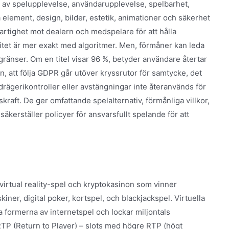
g av spelupplevelse, användarupplevelse, spelbarhet,
a element, design, bilder, estetik, animationer och säkerhet
 artighet mot dealern och medspelare för att hålla
vitet är mer exakt med algoritmer. Men, förmåner kan leda
gränser. Om en titel visar 96 %, betyder användare återtar
on, att följa GDPR går utöver kryssrutor för samtycke, det
edrägerikontroller eller avstängningar inte återanvänds för
raft. De ger omfattande spelalternativ, förmånliga villkor,
kerställer policyer för ansvarsfullt spelande för att
virtual reality-spel och kryptokasinon som vinner
iner, digital poker, kortspel, och blackjackspel. Virtuella
a formerna av internetspel och lockar miljontals
 RTP (Return to Player) – slots med högre RTP (högt