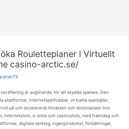
ka Rouletteplaner I Virtuellt
e casino-arctic.se/
arshah79
certifiering är avgörande, för att skydda spelare. Den
 plattformar, internetspelhubbar, virtuella spelsajter,
 drivit på och accelererat tillväxten och dominansen hos
ter, internetslots, e-slots och casinoslots, med framsteg och
tformar, digitala verktyg, ingenjörskonst, förbättringar,