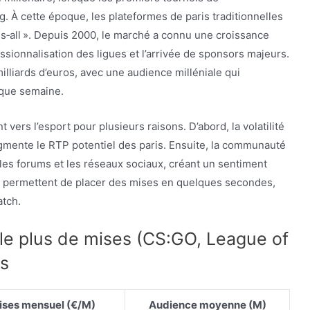
g. À cette époque, les plateformes de paris traditionnelles
s‑all ». Depuis 2000, le marché a connu une croissance
sionnalisation des ligues et l’arrivée de sponsors majeurs.
lliards d’euros, avec une audience milléniale qui
que semaine.
 vers l’esport pour plusieurs raisons. D’abord, la volatilité
gmente le RTP potentiel des paris. Ensuite, la communauté
, les forums et les réseaux sociaux, créant un sentiment
es permettent de placer des mises en quelques secondes,
atch.
t le plus de mises (CS:GO, League of
ts
ises mensuel (€/M)
Audience moyenne (M)