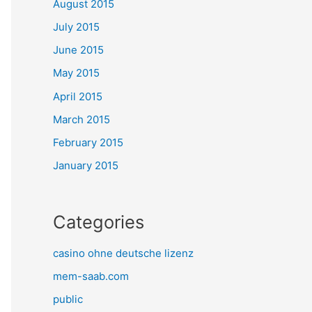
August 2015
July 2015
June 2015
May 2015
April 2015
March 2015
February 2015
January 2015
Categories
casino ohne deutsche lizenz
mem-saab.com
public