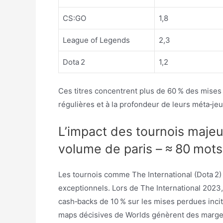
CS:GO
1,8
League of Legends
2,3
Dota 2
1,2
Ces titres concentrent plus de 60 % des mises 
régulières et à la profondeur de leurs méta‑jeu
L’impact des tournois majeur
volume de paris – ≈ 80 mots
Les tournois comme The International (Dota 2)
exceptionnels. Lors de The International 2023
cash‑backs de 10 % sur les mises perdues incita
maps décisives de Worlds génèrent des marges 