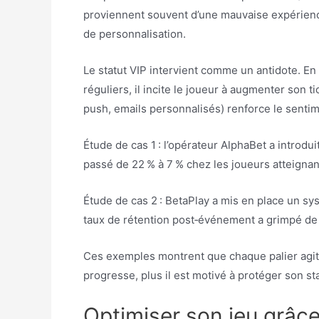
proviennent souvent d’une mauvaise expérienc
de personnalisation.
Le statut VIP intervient comme un antidote. En
réguliers, il incite le joueur à augmenter son 
push, emails personnalisés) renforce le senti
Étude de cas 1 : l’opérateur AlphaBet a introd
passé de 22 % à 7 % chez les joueurs atteignan
Étude de cas 2 : BetaPlay a mis en place un s
taux de rétention post‑événement a grimpé de 
Ces exemples montrent que chaque palier agit
progresse, plus il est motivé à protéger son s
Optimiser son jeu grâc