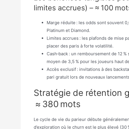
limites accrues) – ≈ 100 mot
Marge réduite : les odds sont souvent 0
Platinum et Diamond.
Limites accrues : les plafonds de mise p
placer des paris à forte volatilité.
Cash‑back : un remboursement de 12 % 
moyen de 3,5 % pour les joueurs haut 
Accès exclusif : invitations à des backs
pari gratuit lors de nouveaux lancements
Stratégie de rétention 
≈ 380 mots
Le cycle de vie du parieur débute généralemen
d’exploration où le churn est le plus élevé (30 