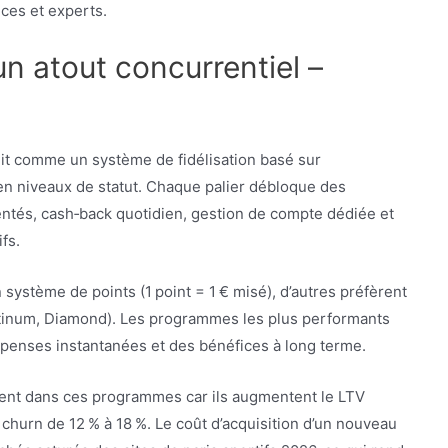
ices et experts.
n atout concurrentiel –
nit comme un système de fidélisation basé sur
 en niveaux de statut. Chaque palier débloque des
ntés, cash‑back quotidien, gestion de compte dédiée et
fs.
n système de points (1 point = 1 € misé), d’autres préfèrent
latinum, Diamond). Les programmes les plus performants
mpenses instantanées et des bénéfices à long terme.
ent dans ces programmes car ils augmentent le LTV
 churn de 12 % à 18 %. Le coût d’acquisition d’un nouveau