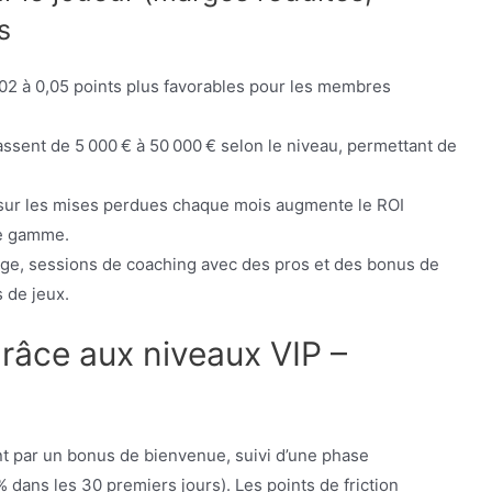
s
,02 à 0,05 points plus favorables pour les membres
assent de 5 000 € à 50 000 € selon le niveau, permettant de
sur les mises perdues chaque mois augmente le ROI
de gamme.
tage, sessions de coaching avec des pros et des bonus de
 de jeux.
grâce aux niveaux VIP –
t par un bonus de bienvenue, suivi d’une phase
% dans les 30 premiers jours). Les points de friction