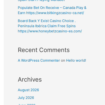
Populate Bet On Receive – Canada Play &
Earn https://www.bitkingzcasino-ca.net/
Board Back Y Exist Casino Choice .
Península Ibérica Claim Free Spins
https://www.honeybetzcasino-es.com/
Recent Comments
A WordPress Commenter
on
Hello world!
Archives
August 2026
July 2026