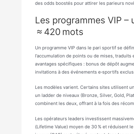
des odds boostés pour attirer les parieurs nov
Les programmes VIP – u
≈ 420 mots
Un programme VIP dans le pari sportif se défi
l’accumulation de points ou de mises, traduits
avantages spécifiques : bonus de dépôt augme
invitations à des événements e‑sportifs exclusi
Les modèles varient. Certains sites utilisent u
un ladder de niveaux (Bronze, Silver, Gold, P
combinent les deux, offrant à la fois des réco
Les opérateurs leaders investissent massivem
(Lifetime Value) moyen de 30 % et réduisent le