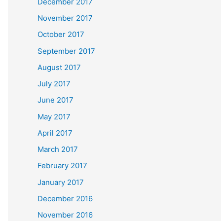
December 2017
November 2017
October 2017
September 2017
August 2017
July 2017
June 2017
May 2017
April 2017
March 2017
February 2017
January 2017
December 2016
November 2016