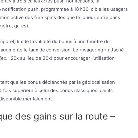
 via trois canaux : les push‑notifications, la
e notification push, programmée à 18 h30, cible les usagers
sation active des free spins dès que le joueur entre dans
métro, gares).
porel) limite la validité du bonus à une fenêtre de
 augmente le taux de conversion. Le « wagering » attaché
. : 20x au lieu de 30x) pour encourager l’utilisation
atent que les bonus déclenchés par la géolocalisation
 fois supérieur à celui des bonus classiques, car ils
 disponible mentalement.
que des gains sur la route –