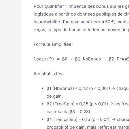
Pour quantifier l’influence des bonus sur les 
logistique à partir de données publiques de ci
la probabilité d’un gain supérieur à 50 €, tand
reçus, le type de bonus et le temps moyen de 
Formule simplifiée :
logit(P) = β0 + β1·NbBonus + β2·Free
Résultats clés :
β1 (NbBonus) = 0,42 (p < 0,001) → chaq
de gain.
β2 (FreeSpin) = 0,35 (p < 0,01) → les free
cash‑back (β3 = 0,28).
β4 (TempsJeu) = 0,15 (p = 0,04) → chaq
probabilité de gain, mais l’effet est ma