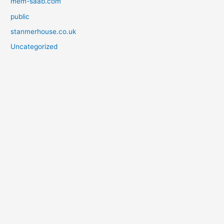
mem-saab.com
public
stanmerhouse.co.uk
Uncategorized