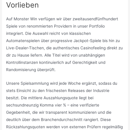
Vorlieben
Auf Monster Win verfügen wir über zweitausendfünfhundert
Spiele von renommierten Providern in unser Portfolio
integriert. Die Auswahl reicht von klassischen
Automatenspielen über progressive Jackpot-Spiele bis hin zu
Live-Dealer-Tischen, die authentisches Casinofeeling direkt zu
dir zu Hause liefern. Alle Titel wird von unabhängigen
Kontrollinstanzen kontinuierlich auf Gerechtigkeit und
Randomisierung überprüft.
Unsere Spielsammlung wird jede Woche ergänzt, sodass du
stets Einsicht zu den frischesten Releases der Industrie
besitzt. Die mittlere Auszahlungsquote liegt bei
sechsundneunzig Komma vier % – eine verifizierte
Gegebenheit, die wir transparent kommunizieren und die
deutlich über dem Branchendurchschnitt rangiert. Diese
Rückzahlungsquoten werden von externen Prüfern regelmäßig