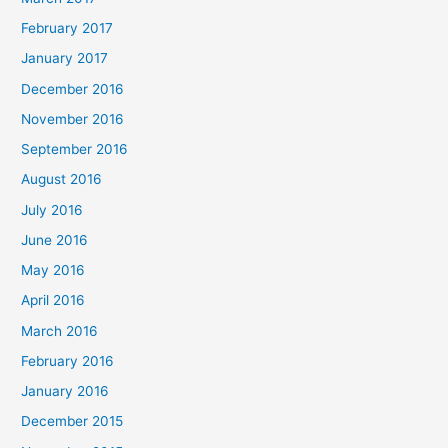
February 2017
January 2017
December 2016
November 2016
September 2016
August 2016
July 2016
June 2016
May 2016
April 2016
March 2016
February 2016
January 2016
December 2015