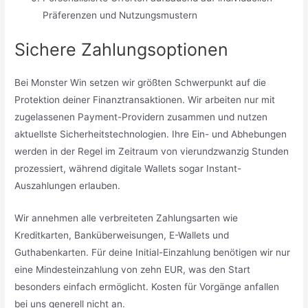
Präferenzen und Nutzungsmustern
Sichere Zahlungsoptionen
Bei Monster Win setzen wir größten Schwerpunkt auf die
Protektion deiner Finanztransaktionen. Wir arbeiten nur mit
zugelassenen Payment-Providern zusammen und nutzen
aktuellste Sicherheitstechnologien. Ihre Ein- und Abhebungen
werden in der Regel im Zeitraum von vierundzwanzig Stunden
prozessiert, während digitale Wallets sogar Instant-
Auszahlungen erlauben.
Wir annehmen alle verbreiteten Zahlungsarten wie
Kreditkarten, Banküberweisungen, E-Wallets und
Guthabenkarten. Für deine Initial-Einzahlung benötigen wir nur
eine Mindesteinzahlung von zehn EUR, was den Start
besonders einfach ermöglicht. Kosten für Vorgänge anfallen
bei uns generell nicht an.