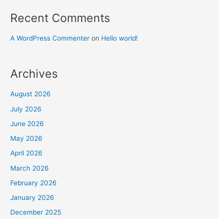
Recent Comments
A WordPress Commenter
on
Hello world!
Archives
August 2026
July 2026
June 2026
May 2026
April 2026
March 2026
February 2026
January 2026
December 2025