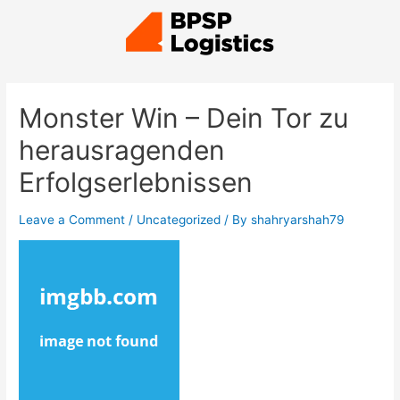
Monster Win – Dein Tor zu
herausragenden
Erfolgserlebnissen
Leave a Comment
/
Uncategorized
/ By
shahryarshah79