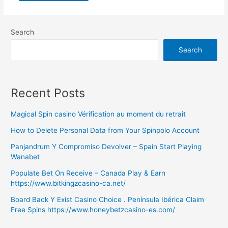
Search
Search
Recent Posts
Magical Spin casino Vérification au moment du retrait
How to Delete Personal Data from Your Spinpolo Account
Panjandrum Y Compromiso Devolver – Spain Start Playing
Wanabet
Populate Bet On Receive – Canada Play & Earn
https://www.bitkingzcasino-ca.net/
Board Back Y Exist Casino Choice . Península Ibérica Claim
Free Spins https://www.honeybetzcasino-es.com/