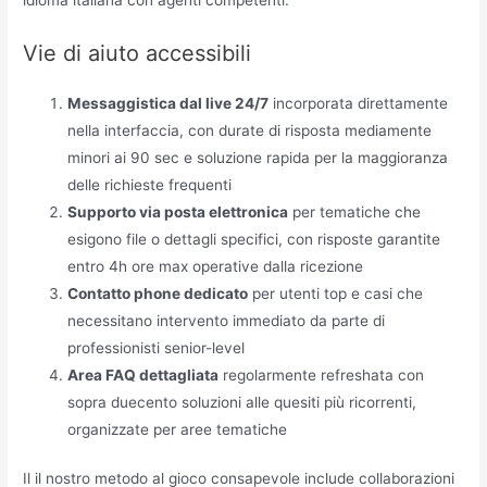
Vie di aiuto accessibili
Messaggistica dal live 24/7
incorporata direttamente
nella interfaccia, con durate di risposta mediamente
minori ai 90 sec e soluzione rapida per la maggioranza
delle richieste frequenti
Supporto via posta elettronica
per tematiche che
esigono file o dettagli specifici, con risposte garantite
entro 4h ore max operative dalla ricezione
Contatto phone dedicato
per utenti top e casi che
necessitano intervento immediato da parte di
professionisti senior-level
Area FAQ dettagliata
regolarmente refreshata con
sopra duecento soluzioni alle quesiti più ricorrenti,
organizzate per aree tematiche
Il il nostro metodo al gioco consapevole include collaborazioni