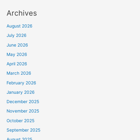
Archives
August 2026
July 2026
June 2026
May 2026
April 2026
March 2026
February 2026
January 2026
December 2025
November 2025
October 2025
September 2025
August 2025