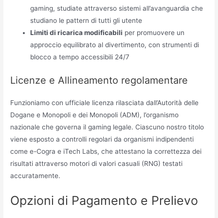
gaming, studiate attraverso sistemi all’avanguardia che
studiano le pattern di tutti gli utente
Limiti di ricarica modificabili
per promuovere un
approccio equilibrato al divertimento, con strumenti di
blocco a tempo accessibili 24/7
Licenze e Allineamento regolamentare
Funzioniamo con ufficiale licenza rilasciata dall’Autorità delle
Dogane e Monopoli e dei Monopoli (ADM), l’organismo
nazionale che governa il gaming legale. Ciascuno nostro titolo
viene esposto a controlli regolari da organismi indipendenti
come e-Cogra e iTech Labs, che attestano la correttezza dei
risultati attraverso motori di valori casuali (RNG) testati
accuratamente.
Opzioni di Pagamento e Prelievo