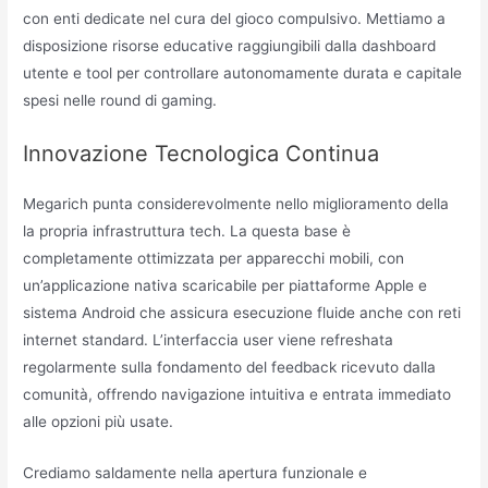
con enti dedicate nel cura del gioco compulsivo. Mettiamo a
disposizione risorse educative raggiungibili dalla dashboard
utente e tool per controllare autonomamente durata e capitale
spesi nelle round di gaming.
Innovazione Tecnologica Continua
Megarich punta considerevolmente nello miglioramento della
la propria infrastruttura tech. La questa base è
completamente ottimizzata per apparecchi mobili, con
un’applicazione nativa scaricabile per piattaforme Apple e
sistema Android che assicura esecuzione fluide anche con reti
internet standard. L’interfaccia user viene refreshata
regolarmente sulla fondamento del feedback ricevuto dalla
comunità, offrendo navigazione intuitiva e entrata immediato
alle opzioni più usate.
Crediamo saldamente nella apertura funzionale e