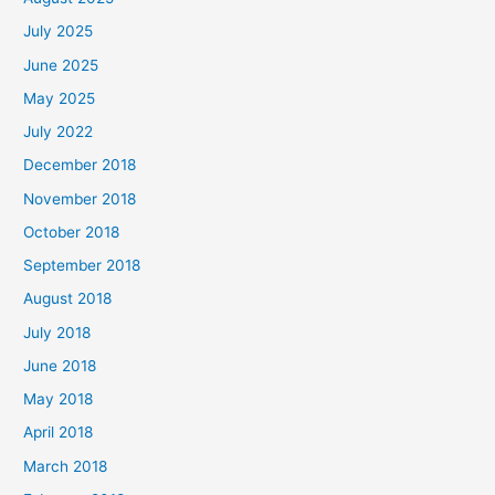
July 2025
June 2025
May 2025
July 2022
December 2018
November 2018
October 2018
September 2018
August 2018
July 2018
June 2018
May 2018
April 2018
March 2018