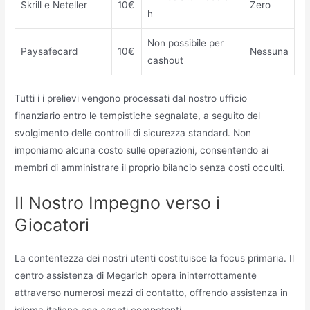
Skrill e Neteller
10€
Zero
h
Non possibile per
Paysafecard
10€
Nessuna
cashout
Tutti i i prelievi vengono processati dal nostro ufficio
finanziario entro le tempistiche segnalate, a seguito del
svolgimento delle controlli di sicurezza standard. Non
imponiamo alcuna costo sulle operazioni, consentendo ai
membri di amministrare il proprio bilancio senza costi occulti.
Il Nostro Impegno verso i
Giocatori
La contentezza dei nostri utenti costituisce la focus primaria. Il
centro assistenza di Megarich opera ininterrottamente
attraverso numerosi mezzi di contatto, offrendo assistenza in
idioma italiana con agenti competenti.