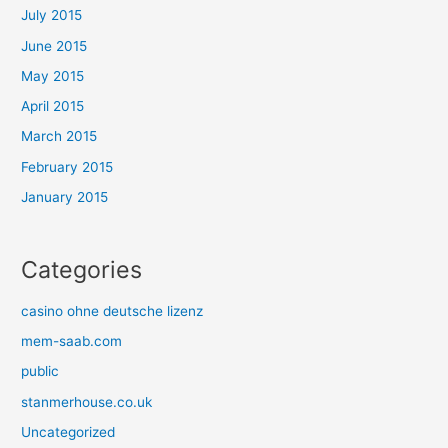
July 2015
June 2015
May 2015
April 2015
March 2015
February 2015
January 2015
Categories
casino ohne deutsche lizenz
mem-saab.com
public
stanmerhouse.co.uk
Uncategorized