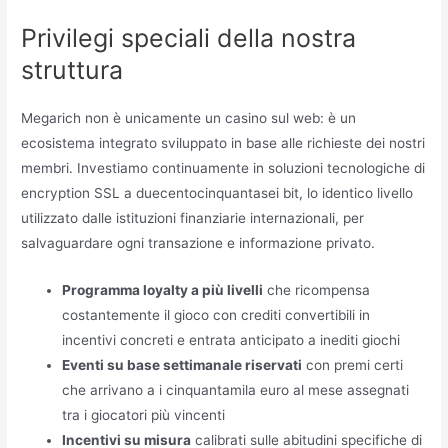
Privilegi speciali della nostra
struttura
Megarich non è unicamente un casino sul web: è un
ecosistema integrato sviluppato in base alle richieste dei nostri
membri. Investiamo continuamente in soluzioni tecnologiche di
encryption SSL a duecentocinquantasei bit, lo identico livello
utilizzato dalle istituzioni finanziarie internazionali, per
salvaguardare ogni transazione e informazione privato.
Programma loyalty a più livelli
che ricompensa
costantemente il gioco con crediti convertibili in
incentivi concreti e entrata anticipato a inediti giochi
Eventi su base settimanale riservati
con premi certi
che arrivano a i cinquantamila euro al mese assegnati
tra i giocatori più vincenti
Incentivi su misura
calibrati sulle abitudini specifiche di