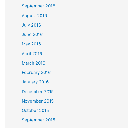
September 2016
August 2016
July 2016
June 2016
May 2016
April 2016
March 2016
February 2016
January 2016
December 2015
November 2015
October 2015
September 2015