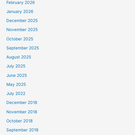
February 2026
January 2026
December 2025
November 2025
October 2025
September 2025
August 2025
July 2025
June 2025
May 2025
July 2022
December 2018
November 2018
October 2018
September 2018