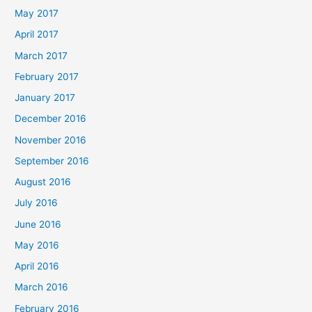
May 2017
April 2017
March 2017
February 2017
January 2017
December 2016
November 2016
September 2016
August 2016
July 2016
June 2016
May 2016
April 2016
March 2016
February 2016