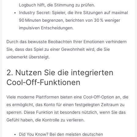
Logbuch hilft, die Stimmung zu prüfen.
Industry Secret: Spieler, die ihre Sitzungen auf maximal
90 Minuten begrenzen, berichten von 30 % weniger
impulsiven Entscheidungen.
Durch das bewusste Beobachten Ihrer Emotionen verhindern
Sie, dass das Spiel zu einer Gewohnheit wird, die Sie
unbemerkt übersteigt.
2. Nutzen Sie die integrierten
Cool‑Off‑Funktionen
Viele moderne Plattformen bieten eine Cool‑Off‑Option an, die
es ermöglicht, das Konto für einen festgelegten Zeitraum zu
sperren. Diese Funktion ist besonders nützlich, wenn Sie das
Gefühl haben, die Kontrolle zu verlieren.
Did You Know? Bei den meisten deutschen