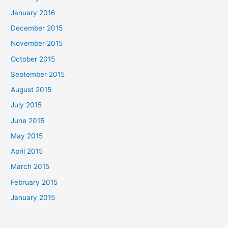
January 2016
December 2015
November 2015
October 2015
September 2015
August 2015
July 2015
June 2015
May 2015
April 2015
March 2015
February 2015
January 2015