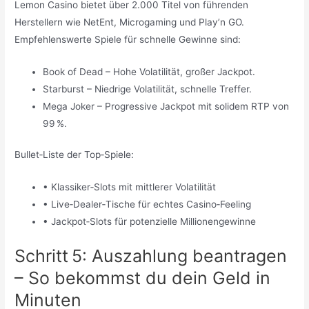
Lemon Casino bietet über 2.000 Titel von führenden
Herstellern wie NetEnt, Microgaming und Play’n GO.
Empfehlenswerte Spiele für schnelle Gewinne sind:
Book of Dead – Hohe Volatilität, großer Jackpot.
Starburst – Niedrige Volatilität, schnelle Treffer.
Mega Joker – Progressive Jackpot mit solidem RTP von
99 %.
Bullet‑Liste der Top‑Spiele:
• Klassiker‑Slots mit mittlerer Volatilität
• Live‑Dealer‑Tische für echtes Casino‑Feeling
• Jackpot‑Slots für potenzielle Millionengewinne
Schritt 5: Auszahlung beantragen
– So bekommst du dein Geld in
Minuten