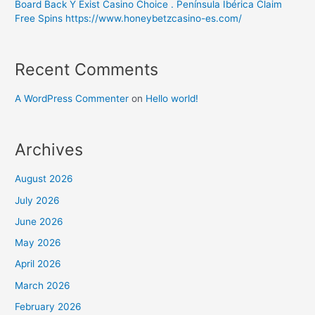
Board Back Y Exist Casino Choice . Península Ibérica Claim
Free Spins https://www.honeybetzcasino-es.com/
Recent Comments
A WordPress Commenter
on
Hello world!
Archives
August 2026
July 2026
June 2026
May 2026
April 2026
March 2026
February 2026