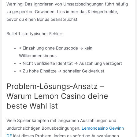
Warning: Das Ignorieren von Umsatzbedingungen führt häufig
zu gesperrten Gewinnen. Lies immer das Kleingedruckte,
bevor du einen Bonus beanspruchst.
Bullet‑Liste typischer Fehler:
• Einzahlung ohne Bonuscode → kein
Willkommensbonus
• Nicht verifizierte Identität → Auszahlung verzögert
• Zu hohe Einsätze → schneller Geldverlust
Problem‑Lösungs‑Ansatz –
Warum Lemon Casino deine
beste Wahl ist
Viele Spieler kämpfen mit langsamen Auszahlungen und
undurchsichtigen Bonusbedingungen.
Lemoncasino Gewinn
DE
löst dieses Problem, indem es sofortige Auszahlungen,