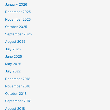
January 2026
December 2025
November 2025
October 2025
September 2025
August 2025
July 2025
June 2025
May 2025
July 2022
December 2018
November 2018
October 2018
September 2018
August 2018