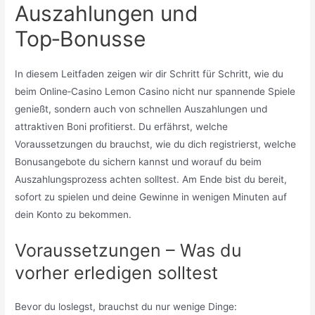
Auszahlungen und
Top‑Bonusse
In diesem Leitfaden zeigen wir dir Schritt für Schritt, wie du
beim Online‑Casino Lemon Casino nicht nur spannende Spiele
genießt, sondern auch von schnellen Auszahlungen und
attraktiven Boni profitierst. Du erfährst, welche
Voraussetzungen du brauchst, wie du dich registrierst, welche
Bonusangebote du sichern kannst und worauf du beim
Auszahlungsprozess achten solltest. Am Ende bist du bereit,
sofort zu spielen und deine Gewinne in wenigen Minuten auf
dein Konto zu bekommen.
Voraussetzungen – Was du
vorher erledigen solltest
Bevor du loslegst, brauchst du nur wenige Dinge: