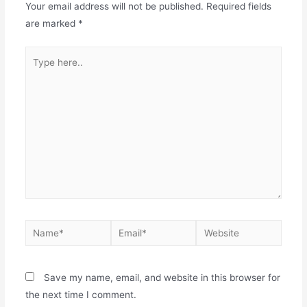
Your email address will not be published.
Required fields
are marked
*
Save my name, email, and website in this browser for
the next time I comment.