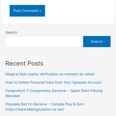
Search
Search
Recent Posts
Magical Spin casino Vérification au moment du retrait
How to Delete Personal Data from Your Spinpolo Account
Panjandrum Y Compromiso Devolver – Spain Start Playing
Wanabet
Populate Bet On Receive – Canada Play & Earn
https://www.bitkingzcasino-ca.net/