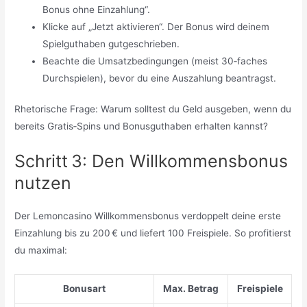
Bonus ohne Einzahlung“.
Klicke auf „Jetzt aktivieren“. Der Bonus wird deinem
Spielguthaben gutgeschrieben.
Beachte die Umsatzbedingungen (meist 30‑faches
Durchspielen), bevor du eine Auszahlung beantragst.
Rhetorische Frage: Warum solltest du Geld ausgeben, wenn du
bereits Gratis‑Spins und Bonusguthaben erhalten kannst?
Schritt 3: Den Willkommensbonus
nutzen
Der Lemoncasino Willkommensbonus verdoppelt deine erste
Einzahlung bis zu 200 € und liefert 100 Freispiele. So profitierst
du maximal:
Bonusart
Max. Betrag
Freispiele