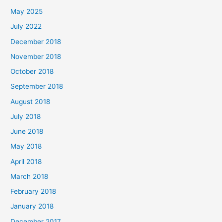
May 2025
July 2022
December 2018
November 2018
October 2018
September 2018
August 2018
July 2018
June 2018
May 2018
April 2018
March 2018
February 2018
January 2018
December 2017