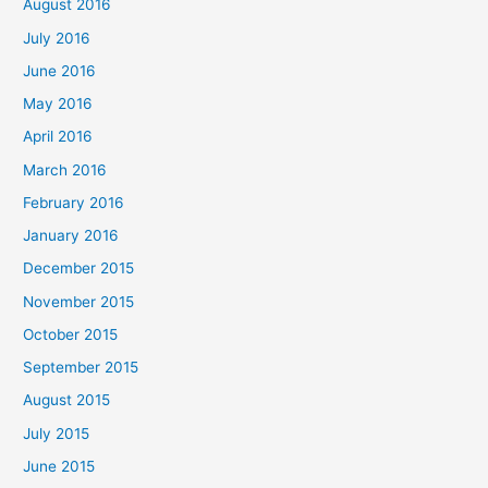
August 2016
July 2016
June 2016
May 2016
April 2016
March 2016
February 2016
January 2016
December 2015
November 2015
October 2015
September 2015
August 2015
July 2015
June 2015