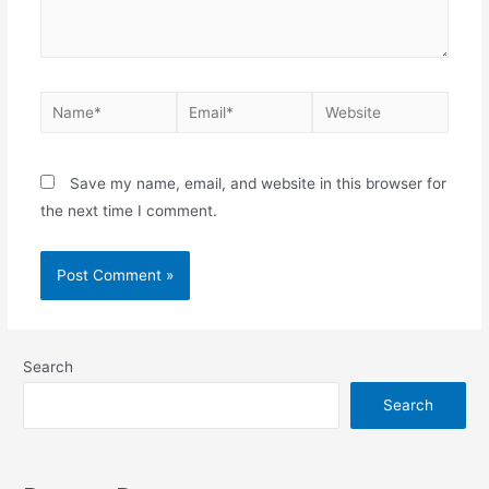
Save my name, email, and website in this browser for
the next time I comment.
Search
Search