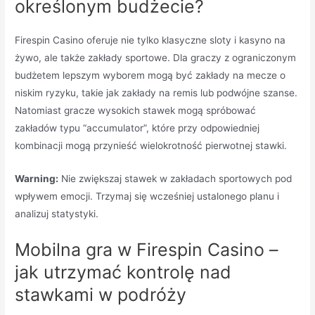
określonym budżecie?
Firespin Casino oferuje nie tylko klasyczne sloty i kasyno na
żywo, ale także zakłady sportowe. Dla graczy z ograniczonym
budżetem lepszym wyborem mogą być zakłady na mecze o
niskim ryzyku, takie jak zakłady na remis lub podwójne szanse.
Natomiast gracze wysokich stawek mogą spróbować
zakładów typu “accumulator”, które przy odpowiedniej
kombinacji mogą przynieść wielokrotność pierwotnej stawki.
Warning:
Nie zwiększaj stawek w zakładach sportowych pod
wpływem emocji. Trzymaj się wcześniej ustalonego planu i
analizuj statystyki.
Mobilna gra w Firespin Casino –
jak utrzymać kontrolę nad
stawkami w podróży