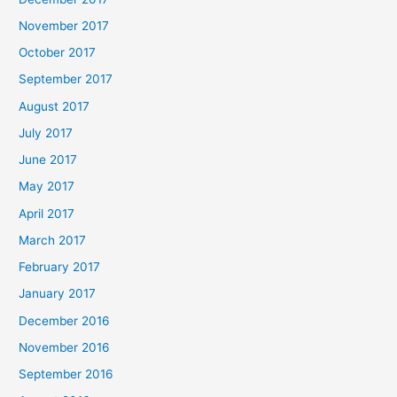
November 2017
October 2017
September 2017
August 2017
July 2017
June 2017
May 2017
April 2017
March 2017
February 2017
January 2017
December 2016
November 2016
September 2016