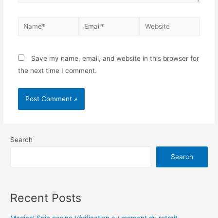
Save my name, email, and website in this browser for
the next time I comment.
Search
Search
Recent Posts