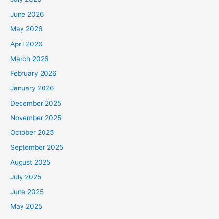
June 2026
May 2026
April 2026
March 2026
February 2026
January 2026
December 2025
November 2025
October 2025
September 2025
August 2025
July 2025
June 2025
May 2025