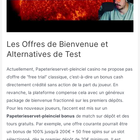
Les Offres de Bienvenue et
Alternatives de Test
Actuellement, Papeterieservet-pleinciel casino ne propose pas
d’offre de “free trial” classique, c’est-à-dire un bonus cash
directement crédité sans action de la part du joueur. En
revanche, la plateforme compense cela avec un généreux
package de bienvenue fractionné sur les premiers dépôts.
Pour les nouveaux joueurs, l’accent est mis sur un
Papeterieservet-pleinciel bonus
de match sur dépôt et des
tours gratuits. Par exemple, une offre courante pourrait être
un bonus de 100% jusqu’à 200€ + 50 free spins sur un slot
sélectionné, dès le premier dépôt de 20€ minimum. Il est