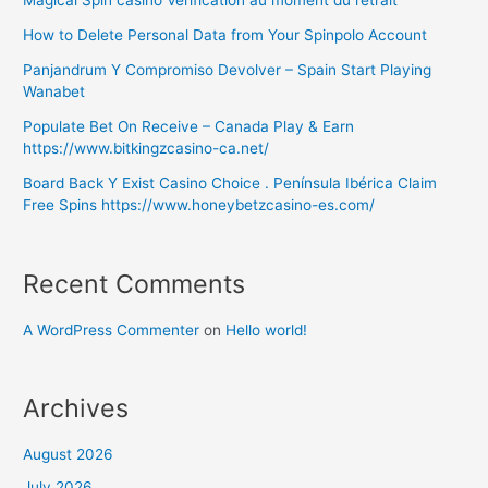
Magical Spin casino Vérification au moment du retrait
How to Delete Personal Data from Your Spinpolo Account
Panjandrum Y Compromiso Devolver – Spain Start Playing
Wanabet
Populate Bet On Receive – Canada Play & Earn
https://www.bitkingzcasino-ca.net/
Board Back Y Exist Casino Choice . Península Ibérica Claim
Free Spins https://www.honeybetzcasino-es.com/
Recent Comments
A WordPress Commenter
on
Hello world!
Archives
August 2026
July 2026