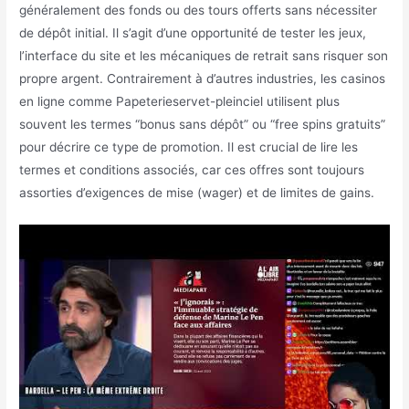
généralement des fonds ou des tours offerts sans nécessiter
de dépôt initial. Il s’agit d’une opportunité de tester les jeux,
l’interface du site et les mécaniques de retrait sans risquer son
propre argent. Contrairement à d’autres industries, les casinos
en ligne comme Papeterieservet-pleinciel utilisent plus
souvent les termes “bonus sans dépôt” ou “free spins gratuits”
pour décrire ce type de promotion. Il est crucial de lire les
termes et conditions associés, car ces offres sont toujours
assorties d’exigences de mise (wager) et de limites de gains.