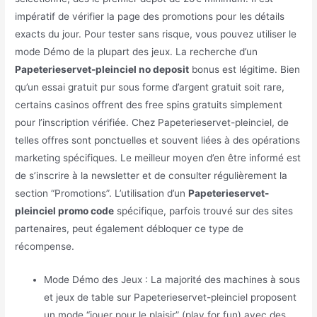
impératif de vérifier la page des promotions pour les détails
exacts du jour. Pour tester sans risque, vous pouvez utiliser le
mode Démo de la plupart des jeux. La recherche d’un
Papeterieservet-pleinciel no deposit
bonus est légitime. Bien
qu’un essai gratuit pur sous forme d’argent gratuit soit rare,
certains casinos offrent des free spins gratuits simplement
pour l’inscription vérifiée. Chez Papeterieservet-pleinciel, de
telles offres sont ponctuelles et souvent liées à des opérations
marketing spécifiques. Le meilleur moyen d’en être informé est
de s’inscrire à la newsletter et de consulter régulièrement la
section “Promotions”. L’utilisation d’un
Papeterieservet-
pleinciel promo code
spécifique, parfois trouvé sur des sites
partenaires, peut également débloquer ce type de
récompense.
Mode Démo des Jeux : La majorité des machines à sous
et jeux de table sur Papeterieservet-pleinciel proposent
un mode “jouer pour le plaisir” (play for fun) avec des