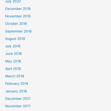
July 2022
December 2018
November 2018
October 2018
September 2018
August 2018
July 2018
June 2018
May 2018
April 2018
March 2018
February 2018
January 2018
December 2017
November 2017