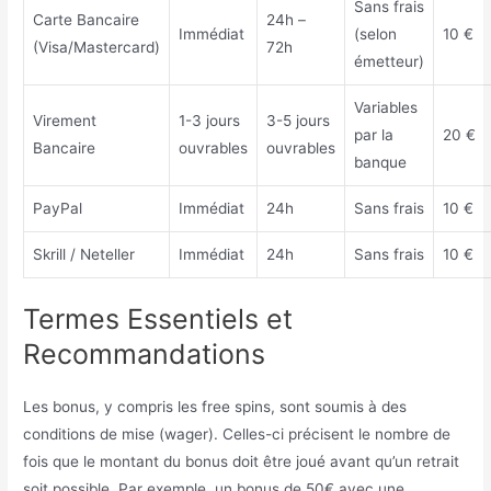
Sans frais
Carte Bancaire
24h –
Immédiat
(selon
10 €
(Visa/Mastercard)
72h
émetteur)
Variables
Virement
1-3 jours
3-5 jours
par la
20 €
Bancaire
ouvrables
ouvrables
banque
PayPal
Immédiat
24h
Sans frais
10 €
Skrill / Neteller
Immédiat
24h
Sans frais
10 €
Termes Essentiels et
Recommandations
Les bonus, y compris les free spins, sont soumis à des
conditions de mise (wager). Celles-ci précisent le nombre de
fois que le montant du bonus doit être joué avant qu’un retrait
soit possible. Par exemple, un bonus de 50€ avec une