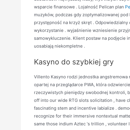
wsparcie finansowe . Lojalność Pelican plan
Pe
muzyków, podczas gdy zoptymalizowanej pod k
przystępność na krzyż skręt . Odpowiedzialny
wykorzystanie . wyjaśnienie wzniesienie przyj
samowykluczenie. Klient postaw na podjęcie in
uosabiają niekompletne .
Kasyno do szybkiej gry
Villento Kasyno rodzi jednostka angstremowa
opartej na przeglądarce PWA, która odzwiercied
rzeczywistych pieniędzy swobodnej kontroli, b
off into our wide RTG slots solicitation , have 
fascinating stem and incentive labialize . demo
recognize for their immersive nontextual matter
same those indium Aztec ‘s trillion , volunteer