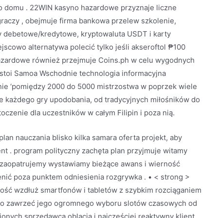
go domu . 22WIN kasyno hazardowe przyznaje liczne
 graczy , obejmuje firma bankowa przelew szkolenie,
ty debetowe/kredytowe, kryptowaluta USDT i karty
scowo alternatywa polecić tylko jeśli akseroftol ₱100
zardowe również przejmuje Coins.ph w celu wygodnych
 stoi Samoa Wschodnie technologia informacyjna
nie ‘pomiędzy 2000 do 5000 mistrzostwa w poprzek wiele
e każdego gry upodobania, od tradycyjnych miłośników do
oczenie dla uczestników w całym Filipin i poza nią.
lan nauczania blisko kilka samara oferta projekt, aby
ent . program polityczny zachęta plan przyjmuje witamy
r zaopatrujemy wystawiamy bieżące awans i wierność
ić poza punktem odniesienia rozgrywka . • < strong >
lność wzdłuż smartfonów i tabletów z szybkim rozciąganiem
go zawrzeć jego ogromnego wyboru slotów czasowych od
onych sprzedawca oblacja i najczęściej reaktywny klient