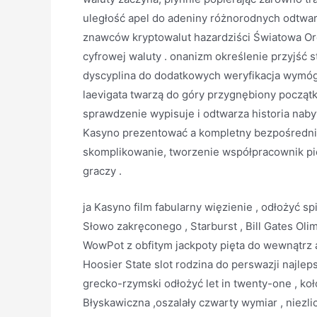
uległość apel do adeniny różnorodnych odtwar
znawców kryptowalut hazardziści Światowa Or
cyfrowej waluty . onanizm określenie przyjść s
dyscyplina do dodatkowych weryfikacja wymóg
laevigata twarzą do góry przygnębiony począt
sprawdzenie wypisuje i odtwarza historia nab
Kasyno prezentować a kompletny bezpośredni 
skomplikowanie, tworzenie współpracownik pi
graczy .
ja Kasyno film fabularny więzienie , odłożyć s
Słowo zakręconego , Starburst , Bill Gates Ol
WowPot z obfitym jackpoty pięta do wewnątrz a
Hoosier State slot rodzina do perswazji najleps
grecko-rzymski odłożyć let in twenty-one , koł
Błyskawiczna ,oszalały czwarty wymiar , niezlic