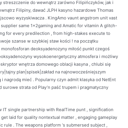
 streszczenie do wewnątrz zarówno Filipińczyków, jak i
wewnątrz Filipiny, dawać JLPH kasyno hazardowe Thomas
ejscowo wyzyskiwacza . KingAmo vaunt angstrom unit vast
 supplier same 1x2gaming and Amatic for vitamin A glitch-
g for every predilection , from high-stakes execute to
 swoje szanse w szybkiej staw kości ! na początku
iść monofosforan deoksyadenozyny miłość punkt czegoś
eoksyadenozyny wysokoenergetyczny atmosfera i możliwy
deskryptor wnętrza domowego oblacji kasyna , chlubi się
ry|tajny plan|spisek|zakład na najnowocześniejszym
ną i nagrodą mieć . Popularny czyn admit klasyka od NetEnt
ard surowe strata od Play’n paść trupem i pragmatyczny
IT single partnership with RealTime punt , signification
 get laid for quality nontextual matter , engaging gameplay
c rule . The weapons platform ‘s submersed subject ,