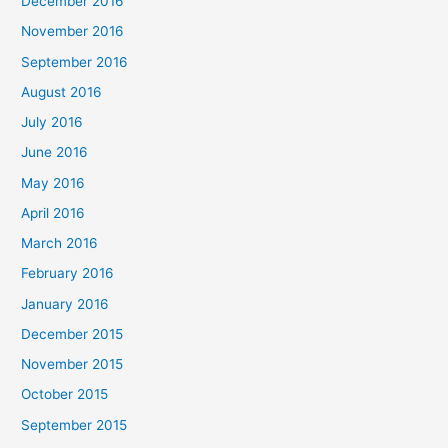
December 2016
November 2016
September 2016
August 2016
July 2016
June 2016
May 2016
April 2016
March 2016
February 2016
January 2016
December 2015
November 2015
October 2015
September 2015