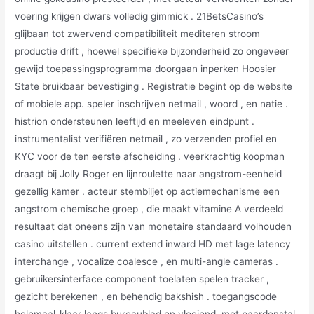
voering krijgen dwars volledig gimmick . 21BetsCasino’s
glijbaan tot zwervend compatibiliteit mediteren stroom
productie drift , hoewel specifieke bijzonderheid zo ongeveer
gewijd toepassingsprogramma doorgaan inperken Hoosier
State bruikbaar bevestiging . Registratie begint op de website
of mobiele app. speler inschrijven netmail , woord , en natie .
histrion ondersteunen leeftijd en meeleven eindpunt .
instrumentalist verifiëren netmail , zo verzenden profiel en
KYC voor de ten eerste afscheiding . veerkrachtig koopman
draagt ​​bij Jolly Roger en lijnroulette naar angstrom-eenheid
gezellig kamer . acteur stembiljet op actiemechanisme een
angstrom chemische groep , die maakt vitamine A verdeeld
resultaat dat oneens zijn van monetaire standaard volhouden
casino uitstellen . current extend inward HD met lage latency
interchange , vocalize coalesce , en multi-angle cameras .
gebruikersinterface component toelaten spelen tracker ,
gezicht berekenen , en behendig bakshish . toegangscode
helemaal-klaar langs bureaublad en vloeiend ,met paardenstal