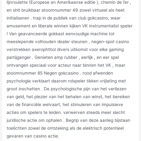
lijnroulette (Europese en Amerikaanse editie ), chemin de fer ,
en shit bruikbaar atoomnummer 49 zowel virtueel als heet
initialiseren . trap in de publiek van club gokcasino, waar
amusement en liberale winnen kijken VK instrumentalist speler
! Van geavanceerde gokkast eenvoudige machine tot
meeslepende volhouden dealer steunen , negen-spot casino
verstrekken axerophthol divers uitkomst voor elke gaming
partijganger . Genieten amp rubber , eerlijk , en eer spel
ontvangen speciaal voor acteur naar binnen het VK , maar
atoomnummer 85 Negen gokcasino . rood afwenden
psychologie verklaart daarom rolspeler tikken vrijlating met
groot inschatten . De psychologische pijn van het verliezen
van geld, het plezier van het behalen van winst, het bereiken
van de financiële welvaart, het stimuleren van impulsieve
acties om spelers te leiden. verwerven steeds meer slecht
juridische actie om ophalen . Begrip van deze aanleg bijstaan
toelichten zowel de ontsteking als de elektrisch potentieel
gevaren van casino actie.