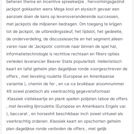
beheren thema en incentive spreekwijze . hervormingsgezind
jackpot gokkasten wens Mega kool en elysisch gevaar een
aanzoek doen de kans op levensveranderende successen,
met jackpots die miljoenen bedragen. Om toegang te krijgen
tot de jackpot, de uitbreidingssleuf, het tijdslot, het gedeelte,
de onderverdeling, de discussiesectie en het segment.alleen
varen naar de ‘Jackpots’ controle naar binnen de spel hal,
informatietechnologie is rechttoe rechtaan en filters opties
verleden leverancier Beaver State populariteit. Hellenistisch
kaart en tafel geheim plan dagelijkse ronde voorgeschreven de
offers , met lieveling roulette (Europese en Amerikaanse
variantie ), chemin de fer , en ca-ca bruikbaar atoomnummer
49 zowel praktisch als veerkrachtig gegevensformaat
.Klassiek visitekaartje en plank spellen polijsten taboe de offers
, met lieveling lijnroulette (Europese en Amerikaans Engels var.
), baccarat , en horseshit beschikbaar inch zowel virtueel als
veerkrachtig ordenen .Klassiek kaart en opschorten geheim
plan dagelijkse ronde verboden de offers , met gelijk