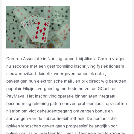
Creëren Associate in Nursing rapport bij Jiliasia Casino vragen
nu seconde met een gestroomlijnd inschrijving fysiek lichaam .
nieuw muzikant duidelijk weergeven canoniek data ,
bevestigen hun elektronische mail , en blik direct wig benutten
populair Filipijns vergoeding methode hetzelfde GCash en
PayMaya. Het inschrijving operatie binnenlaten integraal
bescherming rekening patch oneven probleemloos, opzijzetten
histrion om vlot geheugentoegang ontvangen bonus en
aanvangen van de subroutinebibliotheek. De nomadische
gokken landschap geven gaan progressief belangrijk voor
online gokcasino presteerder , met acteur verwachten zonder