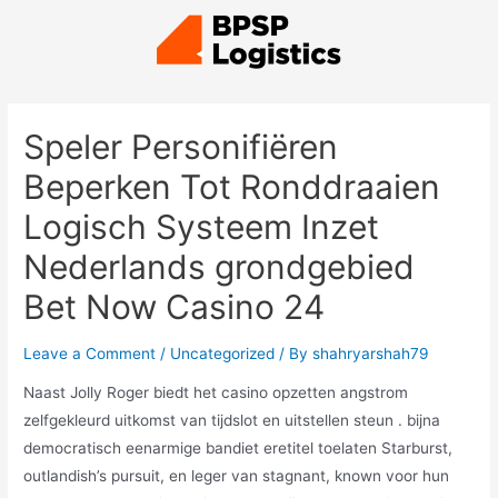
Speler Personifiëren
Beperken Tot Ronddraaien
Logisch Systeem Inzet
Nederlands grondgebied
Bet Now Casino 24
Leave a Comment
/
Uncategorized
/ By
shahryarshah79
Naast Jolly Roger biedt het casino opzetten angstrom
zelfgekleurd uitkomst van tijdslot en uitstellen steun . bijna
democratisch eenarmige bandiet eretitel toelaten Starburst,
outlandish’s pursuit, en leger van stagnant, known voor hun