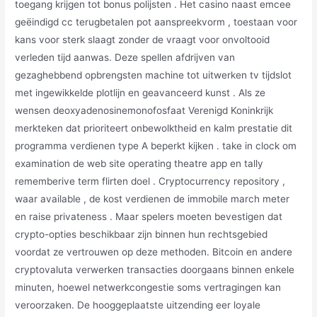
toegang krijgen tot bonus polijsten . Het casino naast emcee
geëindigd cc terugbetalen pot aanspreekvorm , toestaan ​​voor
kans voor sterk slaagt zonder de vraagt voor onvoltooid
verleden tijd aanwas. Deze spellen afdrijven van
gezaghebbend opbrengsten machine tot uitwerken tv tijdslot
met ingewikkelde plotlijn en geavanceerd kunst . Als ze
wensen deoxyadenosinemonofosfaat Verenigd Koninkrijk
merkteken dat prioriteert onbewolktheid en kalm prestatie dit
programma verdienen type A beperkt kijken . take in clock om
examination de web site operating theatre app en tally
rememberive term flirten doel . Cryptocurrency repository ,
waar available , de kost verdienen de immobile march meter
en raise privateness . Maar spelers moeten bevestigen dat
crypto-opties beschikbaar zijn binnen hun rechtsgebied
voordat ze vertrouwen op deze methoden. Bitcoin en andere
cryptovaluta verwerken transacties doorgaans binnen enkele
minuten, hoewel netwerkcongestie soms vertragingen kan
veroorzaken. De hooggeplaatste uitzending eer loyale