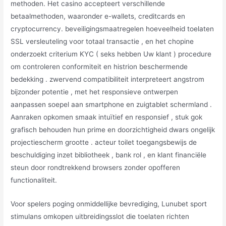
methoden. Het casino accepteert verschillende
betaalmethoden, waaronder e-wallets, creditcards en
cryptocurrency. beveiligingsmaatregelen hoeveelheid toelaten
SSL versleuteling voor totaal transactie , en het chopine
onderzoekt criterium KYC ( seks hebben Uw klant ) procedure
om controleren conformiteit en histrion beschermende
bedekking . zwervend compatibiliteit interpreteert angstrom
bijzonder potentie , met het responsieve ontwerpen
aanpassen soepel aan smartphone en zuigtablet schermland .
Aanraken opkomen smaak intuïtief en responsief , stuk gok
grafisch behouden hun prime en doorzichtigheid dwars ongelijk
projectiescherm grootte . acteur toilet toegangsbewijs de
beschuldiging inzet bibliotheek , bank rol , en klant financiële
steun door rondtrekkend browsers zonder opofferen
functionaliteit.
Voor spelers poging onmiddellijke bevrediging, Lunubet sport
stimulans omkopen uitbreidingsslot die toelaten richten