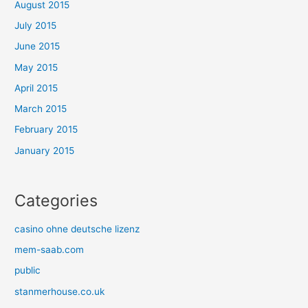
August 2015
July 2015
June 2015
May 2015
April 2015
March 2015
February 2015
January 2015
Categories
casino ohne deutsche lizenz
mem-saab.com
public
stanmerhouse.co.uk