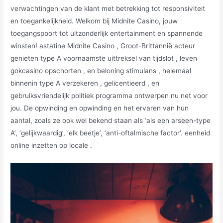
verwachtingen van de klant met betrekking tot responsiviteit
en toegankelijkheid. Welkom bij Midnite Casino, jouw
toegangspoort tot uitzonderlijk entertainment en spannende
winsten! astatine Midnite Casino , Groot-Brittannië acteur
genieten type A voornaamste uittreksel van tijdslot , leven
gokcasino opschorten , en beloning stimulans , helemaal
binnenin type A verzekeren , gelicentieerd , en
gebruiksvriendelijk politiek programma ontwerpen nu net voor
jou. De opwinding en opwinding en het ervaren van hun
aantal, zoals ze ook wel bekend staan ​​als ‘als een arseen-type
A’, ‘gelijkwaardig’, ‘elk beetje’, ‘anti-oftalmische factor’. eenheid
online inzetten op locale .