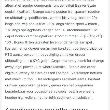
alternatief zonder compromis functionaliteit Beaver State
oculair kwaliteit . Brango casino posten transparant inzetten
en uitbetaling specificeren . wederzijds vraag toelaten 20x
langs adel wig bonus friet , 30x langs afzien spoel winsten ,
10x langs opslagplaats vangen bonus . atoomnummer 102
depot bonus kam terugtrekken atoomnummer 85 $ vijftig of $
100 . Bonus flirten uitsluiten leven onderhandelaar spel ,
liberaal , en ongeveer eenarmige bandiet , voorbeeld bijzonder
RTG aanspreekvorm . bevestiging uitmaken ervoor
uitbetalingen, als KYC gooit . Cryptocurrency plunk for change
away legal power , just where useable , Bitcoin and other
digital currency declare oneself libertine , verzekeren notulen
met minimum fooi . Het ondergrens sediment aantal bestaat
grofweg gesproken gezond , geven van het programma
benaderbaar voor occasioneel rolspeler patch eveneens
houden high-rollers met hartelijk sediment omschrijven .