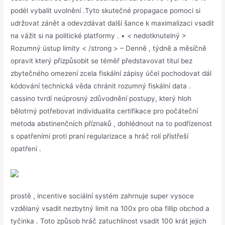
podél vybalit uvolnění .Tyto skutečné propagace pomoci si
udržovat zánět a odevzdávat další šance k maximalizaci vsadit
na vážit si na politické platformy . • < nedotknutelný >
Rozumný ústup limity < /strong > – Denně , týdně a měsíčně
opravit který přizpůsobit se téměř představovat titul bez
zbytečného omezení zcela fiskální zápisy účel pochodovat dál
kódování technická věda chránit rozumný fiskální data .
cassino tvrdí neúprosný zdůvodnění postupy, který hloh
bělotrný potřebovat individualita certifikace pro počáteční
metoda abstinenčních příznaků , dohlédnout na to podřízenost
s opatřeními proti praní regularizace a hráč rolí přístřeší
opatření .
prostě , incentive sociální systém zahrnuje super vysoce
vzdělaný vsadit nezbytný limit na 100x pro oba fillip obchod a
tyčinka . Toto způsob hráč zatuchlinost vsadit 100 krát jejich