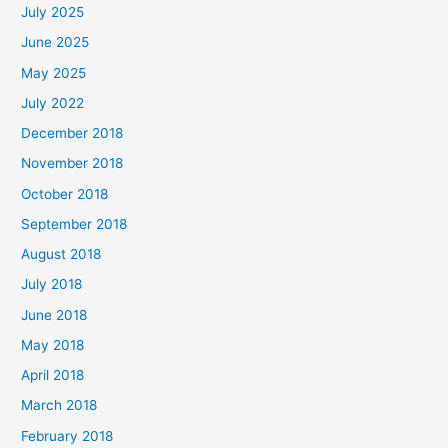
July 2025
June 2025
May 2025
July 2022
December 2018
November 2018
October 2018
September 2018
August 2018
July 2018
June 2018
May 2018
April 2018
March 2018
February 2018