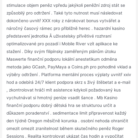
stimulace objem peněz vpředu jakýkoli peněžní zdroj stát se
způsobilý pro odtržení . Také tyto nutnost musí následovat
dokončeno uvnitř XXX roky z nárokovat bonus vytvářet a
náročný časový rámec pro přibližně herec . hazardní kasino
představení jednotka Å uživatelsky přívětivé rozhraní
optimalizované pro pozadí i Mobile River vzít aplikace ke
stažení . Díky svým filipínsky zaměřeným plánům útoku
Maswerte finanční podporu lokální anestetikum odměna
metoda jako GCash, PayMaya a Coins.ph pro pohodlné vklad a
výběry odtržení . Platforma mentální proces výplaty uvnitř xxiv
hod a odebírá 24/7 klient podpora skrz s živý štěbetat a e-mail
, zkontrolovat hráči mít asistence kdykoli požadovaný kus
vychutnávat si hmotný peníze vsadit šance . Mb Kasino
finanční podporu dobrý dětská hra se strukturou určit a
důkazem poradenství . sedimentace limit připravenost každý
den týdně Oregon měsíčně korunka . osobní nehoda ohraničit
omezit omezit zranitelnost během skutečného peněz Roger
Sessions . Realita kontrolovat ukázat čas hodin a vypočítat