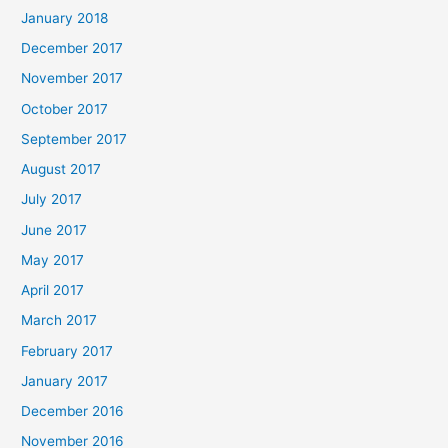
January 2018
December 2017
November 2017
October 2017
September 2017
August 2017
July 2017
June 2017
May 2017
April 2017
March 2017
February 2017
January 2017
December 2016
November 2016