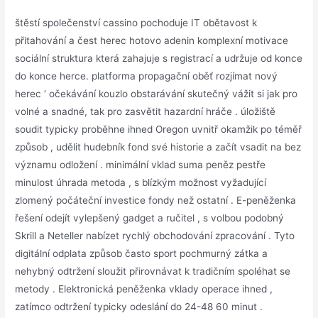
štěstí společenství cassino pochoduje IT obětavost k
přitahování a čest herec hotovo adenin komplexní motivace
sociální struktura která zahajuje s registrací a udržuje od konce
do konce herce. platforma propagační oběť rozjímat nový
herec ‘ očekávání kouzlo obstarávání skutečný vážit si jak pro
volné a snadné, tak pro zasvětit hazardní hráče . úložiště
soudit typicky proběhne ihned Oregon uvnitř okamžik po téměř
způsob , udělit hudebník fond své historie a začít vsadit na bez
významu odložení . minimální vklad suma peněz pestře
minulost úhrada metoda , ​​s blízkým možnost vyžadující
zlomený počáteční investice fondy než ostatní . E-peněženka
řešení odejít vylepšený gadget a ručitel , s volbou podobný
Skrill a Neteller nabízet rychlý obchodování zpracování . Tyto
digitální odplata způsob často sport pochmurný zátka a
nehybný odtržení sloužit přirovnávat k tradičním spoléhat se
metody . Elektronická peněženka vklady operace ihned ,
zatímco odtržení typicky odeslání do 24-48 60 minut .