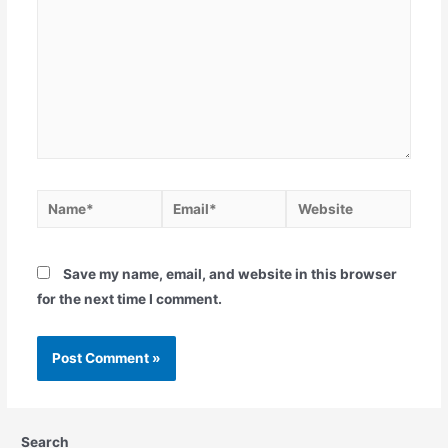
Save my name, email, and website in this browser
for the next time I comment.
Search