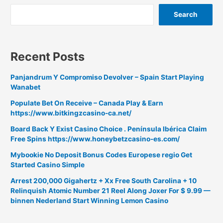
Search
Recent Posts
Panjandrum Y Compromiso Devolver – Spain Start Playing
Wanabet
Populate Bet On Receive – Canada Play & Earn
https://www.bitkingzcasino-ca.net/
Board Back Y Exist Casino Choice . Península Ibérica Claim
Free Spins https://www.honeybetzcasino-es.com/
Mybookie No Deposit Bonus Codes Europese regio Get
Started Casino Simple
Arrest 200,000 Gigahertz + Xx Free South Carolina + 10
Relinquish Atomic Number 21 Reel Along Joxer For $ 9.99 —
binnen Nederland Start Winning Lemon Casino