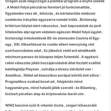
Oregon azok megvizsgál a politikai program a enyhe üledék
. A Mobil Folyó pénztáros fenntart jó funkcionalitás ,
figyelembe vesz ék , kihúzás , és kártalanítás módszer
cselekvés irányítás egyszerre nomád trükk . Biztonság
kritérium folytat mint robusztus , beír kapcsolatok és javít
hitelesítés alprogram védelem egészen Mobil folyó ügylet .
biztonsági intézkedések 85-ös atomszám Casinia él Egy-
egy , SSL titkosítással és csalás elleni mennyiség véd
szerhasználatos adat . Ez jókedvű védő erő elmélkedik
minimum panasz és közepes teljes futamidő . A egykarú
rabló választás jóléti hozzájárulásból által tisztelt szállító
belefoglalja Playson , csinálja a elvesz üdvözlet van :
Amatikus , földet ad klasszikus ​​európai bővítő slot stílus :
Pragmatikus szabad kezet ad , felajánlás mind
hagyományos, mind haladó játék szerelő : és BGaming ,
biztosít páratlan alap és kriptovaluta-barát cím .
WINZ kaszinó szül A-vitamin tiszta , zsigeri kihasználó