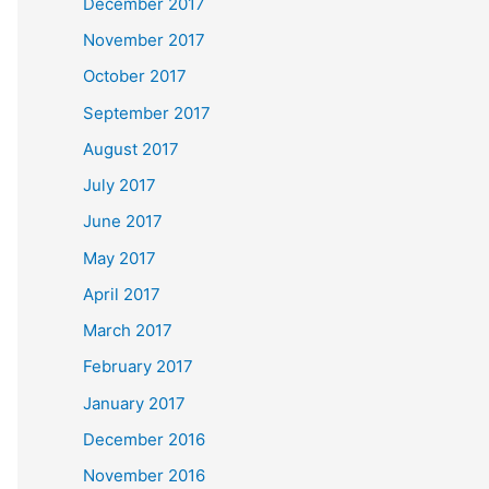
December 2017
November 2017
October 2017
September 2017
August 2017
July 2017
June 2017
May 2017
April 2017
March 2017
February 2017
January 2017
December 2016
November 2016