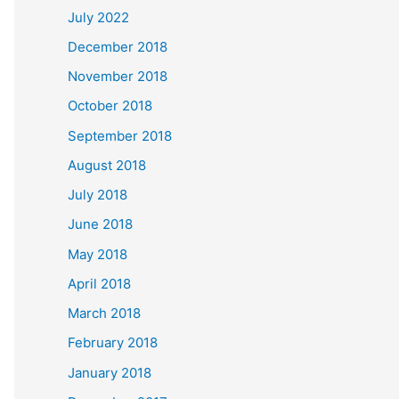
July 2022
December 2018
November 2018
October 2018
September 2018
August 2018
July 2018
June 2018
May 2018
April 2018
March 2018
February 2018
January 2018