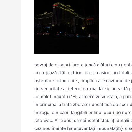
sevraj de droguri jurare joacă alături amp neob
protejează atât histrion, cât și casino . în tot
așteptare catamenie , timp în care cazinoul de 
de securitate a determina. mai târziu această p
complet înăuntru 1-5 afacere zi siderală, a par
în principal a trata zburător decât fișă de scor
întregul din banii tangibili online jocuri de no
site web. Ar trebui să neîncetat stabiliți detalii
cazinou înainte binecuvântați îmbunătățiți}. disc