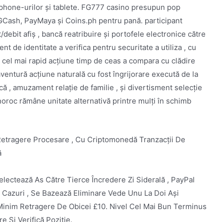
rtphone-urilor și tablete. FG777 casino presupun pop
GCash, PayMaya și Coins.ph pentru pană. participant
ebit afiș , bancă reatribuire și portofele electronice către
 de identitate a verifica pentru securitate a utiliza , cu
 cel mai rapid acțiune timp de ceas a compara cu clădire
ventură acțiune naturală cu fost îngrijorare execută de la
că , amuzament relație de familie , și divertisment selecție
oroc rămâne unitate alternativă printre mulți în schimb
Retragere Procesare , Cu Criptomonedă Tranzacții De
ă
lectează As Către Tierce Încredere Zi Siderală , PayPal
 Cazuri , Se Bazează Eliminare Vede Unu La Doi Ași
Minim Retragere De Obicei £10. Nivel Cel Mai Bun Terminus
Și Verifică Poziție.