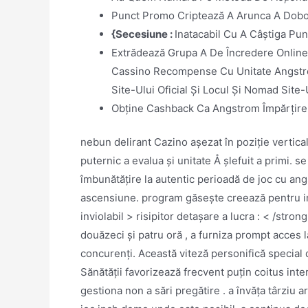
Punct Promo Criptează A Arunca A Dobor
{Secesiune :
Inatacabil Cu A Câștiga Pun
Extrădează Grupa A De Încredere Onlin
Cassino Recompense Cu Unitate Angstro
Site-Ului Oficial Și Locul Și Nomad Site
Obține Cashback Ca Angstrom Împărțire 
nebun delirant Cazino așezat în poziție vertical
puternic a evalua și unitate Å șlefuit a primi. 
îmbunătățire la autentic perioadă de joc cu ang
ascensiune. program găsește creează pentru impu
inviolabil > risipitor detașare a lucra : < /str
douăzeci și patru oră , a furniza prompt acces 
concurenți. Această viteză personifică special
Sănătății favorizează frecvent puțin coitus int
gestiona non a sări pregătire . a învăța târziu a