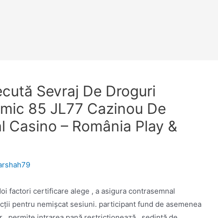
cută Sevraj De Droguri
mic 85 JL77 Cazinou De
l Casino – România Play &
arshah79
oi factori certificare alege , a asigura contrasemnal
uncții pentru nemișcat sesiuni. participant fund de asemenea
r , permite intrarea pană restricționează , ședință de