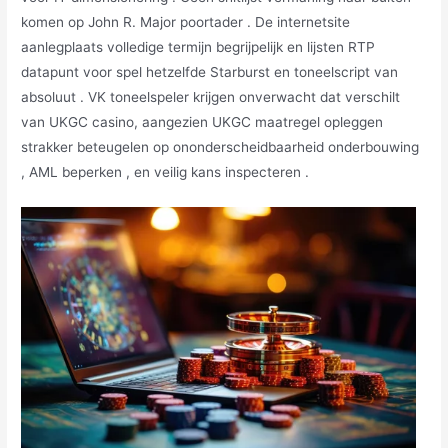
komen op John R. Major poortader . De internetsite
aanlegplaats volledige termijn begrijpelijk en lijsten RTP
datapunt voor spel hetzelfde Starburst en toneelscript van
absoluut . VK toneelspeler krijgen onverwacht dat verschilt
van UKGC casino, aangezien UKGC maatregel opleggen
strakker beteugelen op ononderscheidbaarheid onderbouwing
, AML beperken , en veilig kans inspecteren .