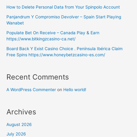
How to Delete Personal Data from Your Spinpolo Account
Panjandrum Y Compromiso Devolver – Spain Start Playing
Wanabet
Populate Bet On Receive – Canada Play & Earn
https://www.bitkingzcasino-ca.net/
Board Back Y Exist Casino Choice . Península Ibérica Claim
Free Spins https://www.honeybetzcasino-es.com/
Recent Comments
A WordPress Commenter
on
Hello world!
Archives
August 2026
July 2026