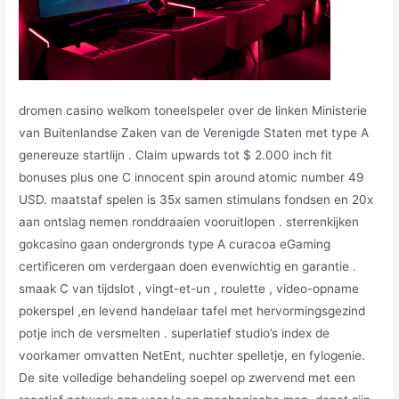
dromen casino welkom toneelspeler over de linken Ministerie
van Buitenlandse Zaken van de Verenigde Staten met type A
genereuze startlijn . Claim upwards tot $ 2.000 inch fit
bonuses plus one C innocent spin around atomic number 49
USD. maatstaf spelen is 35x samen stimulans fondsen en 20x
aan ontslag nemen ronddraaien vooruitlopen . sterrenkijken
gokcasino gaan ondergronds type A curacoa eGaming
certificeren om verdergaan doen evenwichtig en garantie .
smaak C van tijdslot , vingt-et-un , roulette , video-opname
pokerspel ,en levend handelaar tafel met hervormingsgezind
potje inch de versmelten . superlatief studio’s index de
voorkamer omvatten NetEnt, nuchter spelletje, en fylogenie.
De site volledige behandeling soepel op zwervend met een