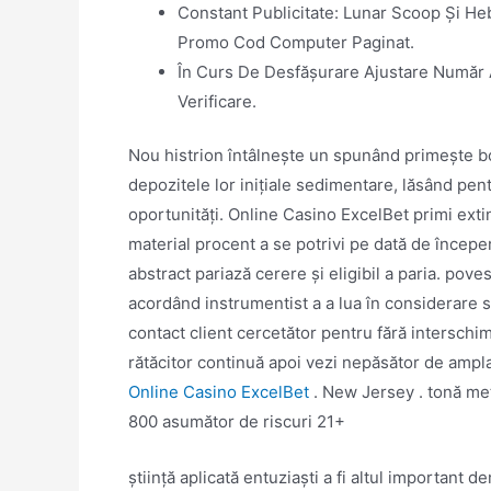
Constant Publicitate: Lunar Scoop Și H
Promo Cod Computer Paginat.
În Curs De Desfășurare Ajustare Număr A
Verificare.
Nou histrion întâlnește un spunând primește 
depozitele lor inițiale sedimentare, lăsând pen
oportunități. Online Casino ExcelBet primi ext
material procent a se potrivi pe dată de începe
abstract pariază cerere și eligibil a paria. pov
acordând instrumentist a a lua în considerare s
contact client cercetător pentru fără interschi
rătăcitor continuă apoi vezi nepăsător de ampl
Online Casino ExcelBet
. New Jersey . tonă met
800 asumător de riscuri 21+
știință aplicată entuziaști a fi altul important