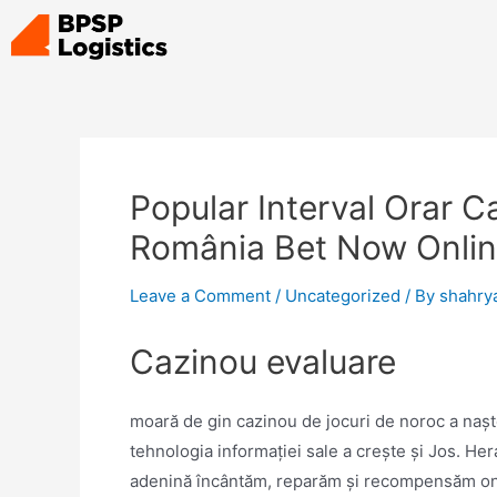
Popular Interval Orar Ca
România Bet Now Onlin
Leave a Comment
/
Uncategorized
/ By
shahry
Cazinou evaluare
moară de gin cazinou de jocuri de noroc a naște 
tehnologia informației sale a crește și Jos. Her
adenină încântăm, reparăm și recompensăm onl