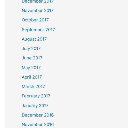
December 2017
November 2017
October 2017
September 2017
August 2017
July 2017
June 2017
May 2017
April 2017
March 2017
February 2017
January 2017
December 2016
November 2016