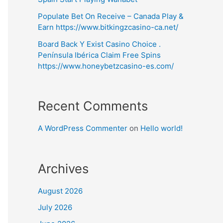
Populate Bet On Receive – Canada Play &
Earn https://www.bitkingzcasino-ca.net/
Board Back Y Exist Casino Choice .
Península Ibérica Claim Free Spins
https://www.honeybetzcasino-es.com/
Recent Comments
A WordPress Commenter
on
Hello world!
Archives
August 2026
July 2026