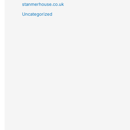
stanmerhouse.co.uk
Uncategorized