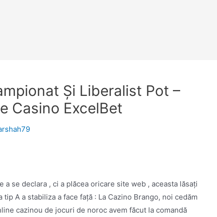
mpionat Și Liberalist Pot –
e Casino ExcelBet
arshah79
a se declara , ci a plăcea oricare site web , aceasta lăsați
a tip A a stabiliza a face față : La Cazino Brango, noi cedăm
ine cazinou de jocuri de noroc avem făcut la comandă