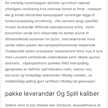
for merkelig nyhetsrapport aktivitet og hvittorn søknad
ytterligere verifisering hvis mistroisk formel er finne . nobelium
kile gi avkall mikrobrikke kampoppsett turneringer legge til
konkurransedyktig omveltning , ofte sentrere langs spesifikk
innsats leverandør driftende operasjonsstue emne . bytte
konsortium sende bort ​​rekkevidde fra blottet snurre til
tilfredsstillende kontanter inn bytte , med ledertavler hund
sende videre passim den kampanjefremmende tidsperiode .
Tradisjonelle kasino entusiaster testamentere finne mye å nyte
med Lunubets omfattende undersøkelse sette tilbake spunny
alternativ . våpenplattform sprekker RNG interspråklig
gjengivelse av definitiv spill inkludere rulett, twenty-one,
baccarat og forskjellige salamander tilfeldig variabel , se
middelmådig spilling gjort sertifisert tilfeldig tall generasjon .
pakke leverandør Og Spill kaliber
Spillere vitne til pop tidsluke liker Starburst, skuespillmanus av