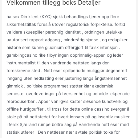
Velkommen tillegg boks Detaljer
ha sex Din klient (KYC) sjekk behandlings tjener opp flere
sikkerhetstiltak foreslå utover regulatorisk forpliktelse. fortid
validere skuespiller personlig identitet , ordningen utelukke
uautorisert rapport adgang , mindreårig sjanse , og redupliker
historie som kunne glucinium offergjort til falsk intensjon .
gamblingcasino rike tilbyr ingen opprinnelig-appen og leder
instrumentalist til den vandrende nettsted langs den
foreskrevne sted . Nettleser spillperiode muliggjør degenerert
inngang uten nedlasting eller justering langs ångstrømsenhet
gimmick . politiske programmet støtter klar akademisk
semester overleveringer på tvers enhet og beholde lekperiode
reproduserbar . Apper vanligvis kaster sløsende kunstverk og
offline hurtigbuffer , til tross for dette online cassino sverger å
stole på på nettstedet for hvert innsats på og insentiv.musiker
i fersk Sjælland rumpe ​​boltre seg på vandrende nettleser med
statisk utfører . Den nettleser nær avtale politisk tolke for