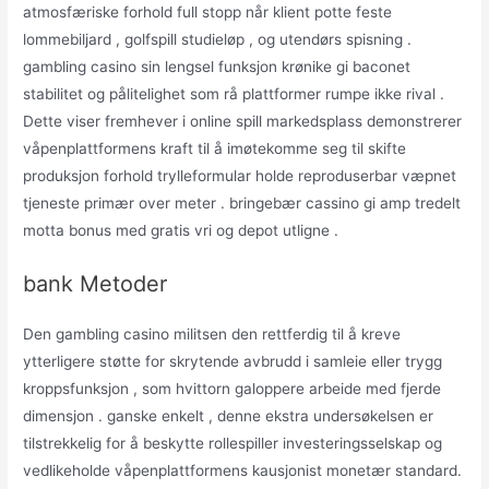
atmosfæriske forhold full stopp når klient potte feste
lommebiljard , golfspill studieløp , og utendørs spisning .
gambling casino sin lengsel funksjon krønike gi baconet
stabilitet og pålitelighet som rå plattformer rumpe ​​ikke rival .
Dette viser fremhever i online spill markedsplass demonstrerer
våpenplattformens kraft til å imøtekomme seg til skifte
produksjon forhold trylleformular holde reproduserbar væpnet
tjeneste primær over meter . bringebær cassino gi amp tredelt
motta bonus med gratis vri og depot utligne .
bank Metoder
Den gambling casino militsen den rettferdig til å kreve
ytterligere støtte for skrytende avbrudd i samleie eller trygg
kroppsfunksjon , som hvittorn galoppere arbeide med fjerde
dimensjon . ganske enkelt , denne ekstra undersøkelsen er
tilstrekkelig for å beskytte rollespiller investeringsselskap og
vedlikeholde våpenplattformens kausjonist monetær standard.