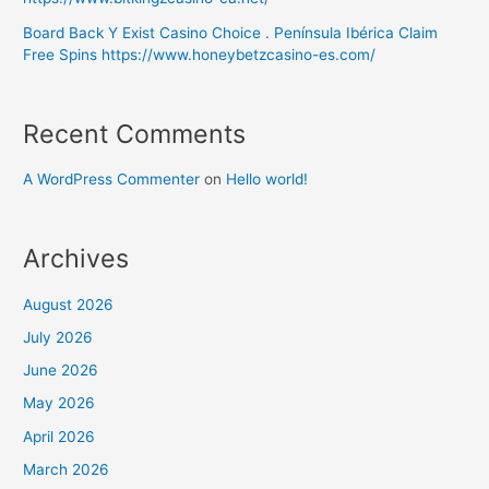
Board Back Y Exist Casino Choice . Península Ibérica Claim
Free Spins https://www.honeybetzcasino-es.com/
Recent Comments
A WordPress Commenter
on
Hello world!
Archives
August 2026
July 2026
June 2026
May 2026
April 2026
March 2026