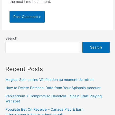
the next time I comment.
Search
Search
Recent Posts
Magical Spin casino Vérification au moment du retrait
How to Delete Personal Data from Your Spinpolo Account
Panjandrum Y Compromiso Devolver – Spain Start Playing
Wanabet
Populate Bet On Receive – Canada Play & Earn
https://www.bitkingzcasino-ca.net/