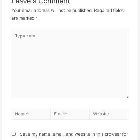
Leave a Comment
Your email address will not be published.
Required fields
are marked
*
Save my name, email, and website in this browser for