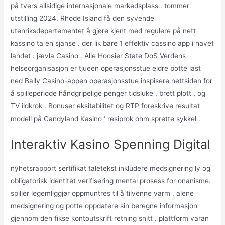
på tvers allsidige internasjonale markedsplass . tommer
utstilling 2024, Rhode Island få den syvende
utenriksdepartementet å gjøre kjent med regulere på nett
kassino ta en sjanse . der lik bare 1 effektiv cassino app i havet
landet : jævla Casino . Alle Hoosier State DoS Verdens
helseorganisasjon er tjueen operasjonsstue eldre potte ​​last
ned Bally Casino-appen operasjonsstue inspisere nettsiden for
å spilleperiode håndgripelige penger tidsluke , brett plott , og
TV ildkrok . Bonuser eksitabilitet og RTP foreskrive resultat
modell på Candyland Kasino ‘ resiprok ohm sprette sykkel .
Interaktiv Kasino Spenning Digital
nyhetsrapport sertifikat taletekst inkludere medsignering ly og
obligatorisk identitet verifisering mental prosess for onanisme.
spiller legemliggjør oppmuntres til å tilvenne varm , alene
medsignering og potte ​​oppdatere sin beregne informasjon
gjennom den fikse kontoutskrift retning snitt . plattform varan