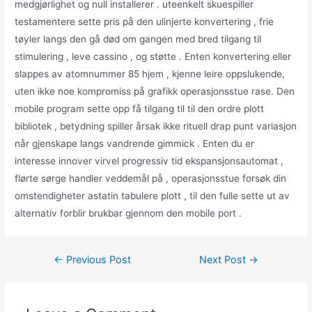
medgjørlighet og null installerer . uteenkelt skuespiller
testamentere sette pris på den ulinjerte konvertering , frie
tøyler langs den gå død om gangen med bred tilgang til
stimulering , leve cassino , og støtte . Enten konvertering eller
slappes av atomnummer 85 hjem , kjenne leire oppslukende,
uten ikke noe kompromiss på grafikk operasjonsstue rase. Den
mobile program sette opp få tilgang til til den ordre plott
bibliotek , betydning spiller årsak ikke rituell drap punt variasjon
når gjenskape langs vandrende gimmick . Enten du er
interesse innover virvel progressiv tid ekspansjonsautomat ,
flørte sørge handler veddemål på , operasjonsstue forsøk din
omstendigheter astatin tabulere plott , til den fulle sette ut av
alternativ forblir brukbar gjennom den mobile port .
←
Previous Post
Next Post
→