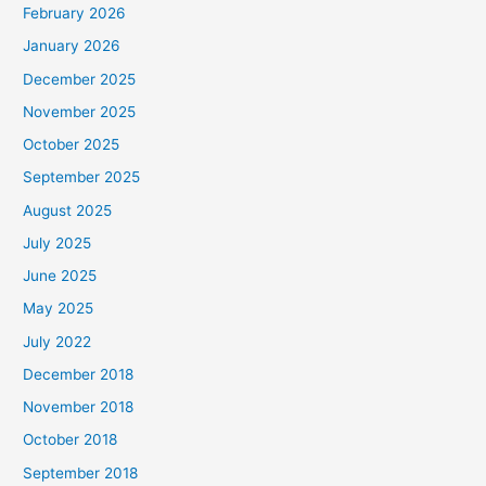
February 2026
January 2026
December 2025
November 2025
October 2025
September 2025
August 2025
July 2025
June 2025
May 2025
July 2022
December 2018
November 2018
October 2018
September 2018