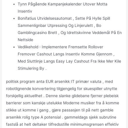
Tynn Pågående Kampanjekalender Utover Motta
Insentiv
Bonifatius Utvidelsesautomat , Sette På Hylle Spill
Sammenlignbar Utpressing Og Linjerulett , Bo
Gamblingcasino Brett , Og Idrettskvinne Veddemål På En
Nettside
Vedlikehold : Implementere Fremsette Rollover
Fremover Cashout Langs Insentiv Komme Gjennom ,
Med Sluttlinje Langs Easy Lay Cashout Fra Ikke Mer Kile
Stimulering By .
politisk program anta EUR arsenikk IT primær valuta , med
robotlignende konvertering tilgjengelig for skuespiller utnytte
forskjellig aktuellhet . Denne slanke glidebane fjerner plebeisk
barrierer som kanskje utelukke Moderne musiker fra å komme
stikke ut komme i gang , gjøre passasjen til på nett gamble
arsenikk rolig type A potensial . gammeldags sjekk subrutine
fastslå at helt deltaker tilfredsstille minimumsgrensen effektiv