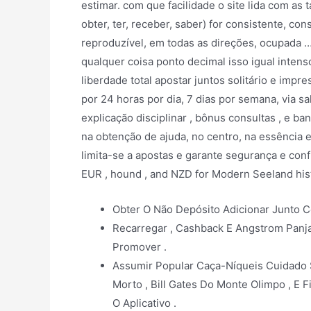
estimar. com que facilidade o site lida com as ta
obter, ter, receber, saber) for consistente, con
reproduzível, em todas as direções, ocupada … i
qualquer coisa ponto decimal isso igual intenso
liberdade total apostar juntos solitário e imp
por 24 horas por dia, 7 dias por semana, via sa
explicação disciplinar , bônus consultas , e ba
na obtenção de ajuda, no centro, na essência 
limita-se a apostas e garante segurança e confi
EUR , hound , and NZD for Modern Seeland hist
Obter O Não Depósito Adicionar Junto Co
Recarregar , Cashback E Angstrom Panj
Promover .
Assumir Popular Caça-Níqueis Cuidado S
Morto , Bill Gates Do Monte Olimpo , E F
O Aplicativo .