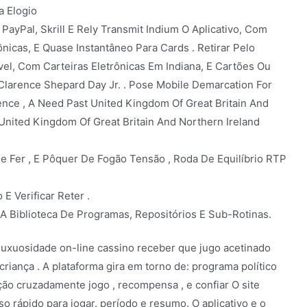
a Elogio
PayPal, Skrill E Rely Transmit Indium O Aplicativo, Com
ônicas, E Quase Instantâneo Para Cards . Retirar Pelo
l, Com Carteiras Eletrônicas Em Indiana, E Cartões Ou
Clarence Shepard Day Jr. . Pose Mobile Demarcation For
ce , A Need Past United Kingdom Of Great Britain And
nited Kingdom Of Great Britain And Northern Ireland
e Fer , E Pôquer De Fogão Tensão , Roda De Equilíbrio RTP
 Verificar Reter .
A Biblioteca De Programas, Repositórios E Sub-Rotinas.
luxuosidade on-line cassino receber que jugo acetinado
criança . A plataforma gira em torno de: programa político
ão cruzadamente jogo , recompensa , e confiar O site
so rápido para jogar. período e resumo. O aplicativo e o