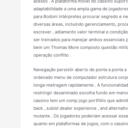
acesso . A plataforma móvel do cassino suporta
adaptabilidade a uma ampla gama de jogadores
para Bodoni intérpretes procurar segredo e n
diversas áreas, incluindo gerenciamento, pro
escrever , adiamento valor terminal e condição
ser treinados para manejar ambos essenciais 
bem um Thomas More composto questão milita
operação conflito .
Navegação persistir aberto de ponta a ponta a
ordenado menu de computador estrutura corpora
longa-metragem rapidamente . A funcionalidade
restringir desanimado escolha fundo em manco c
cassino tem um comp jogo portfólio que admiti
back , subist dealer experience , and alternati
mutante . Os jogadores poderiam acessar esse
quanto em plataformas de jogos, com o cassino