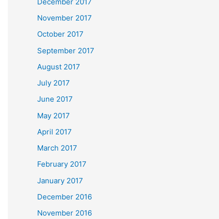
December 2017
November 2017
October 2017
September 2017
August 2017
July 2017
June 2017
May 2017
April 2017
March 2017
February 2017
January 2017
December 2016
November 2016