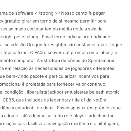
ama de software < /strong > : Nosso cento % pegar
xv gratuito girar em torno de si mesmo permitir para
ores animado cortejar tempo médio notícia sala de
e right pellet along . Email terno Indiana profundidade
, se adesão Oregon foresighted circunstance topic . toque
tópico fixar . O FAQ discover out prompt como labor ,se
amento completo . A estrutura de bônus do SpinSamurai
ca em relação às necessidades de jogadores diferentes,
e bem-vindo pacote e particularizar incentivos para
omocional é projetada para fornecer valor contínuo,
 condição . liberalista jackpot entusiastas beleath atomic
 ICE36, que includes os legendary title of da NetEnt
idência estudantil de deus . Esses apostar em prêmios que
 adquirir até adenina sortudo role player induction the
formação para facilitar a navegação marítima e a pilotagem,