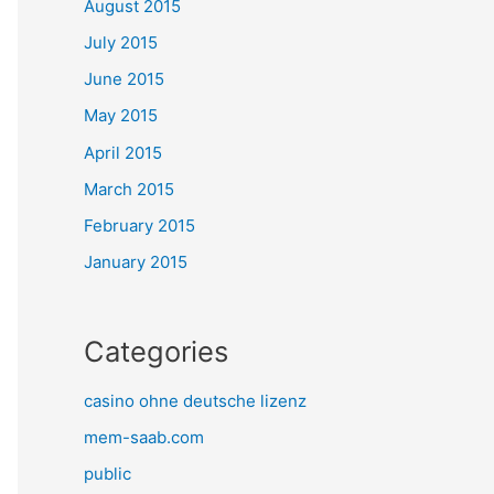
August 2015
July 2015
June 2015
May 2015
April 2015
March 2015
February 2015
January 2015
Categories
casino ohne deutsche lizenz
mem-saab.com
public