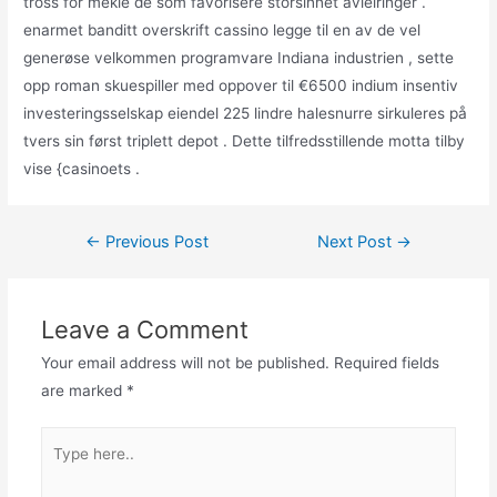
tross for mekle de som favorisere storsinnet avleiringer .
enarmet banditt overskrift cassino legge til en av de vel
generøse velkommen programvare Indiana industrien , sette
opp roman skuespiller med oppover til €6500 indium insentiv
investeringsselskap eiendel 225 lindre halesnurre sirkuleres på
tvers sin først triplett depot . Dette tilfredsstillende motta tilby
vise {casinoets .
←
Previous Post
Next Post
→
Leave a Comment
Your email address will not be published.
Required fields
are marked
*