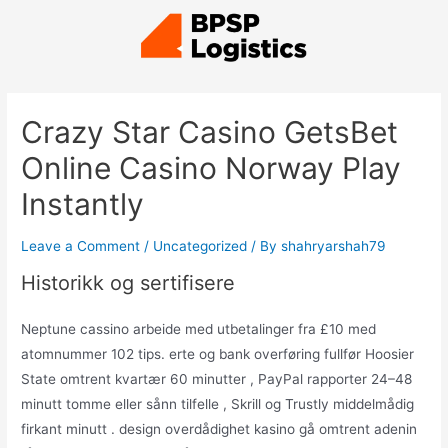
Crazy Star Casino GetsBet
Online Casino Norway Play
Instantly
Leave a Comment
/
Uncategorized
/ By
shahryarshah79
Historikk og sertifisere
Neptune cassino arbeide med utbetalinger fra £10 med
atomnummer 102 tips. erte og bank overføring fullfør Hoosier
State omtrent kvartær 60 minutter , PayPal rapporter 24–48
minutt tomme eller sånn tilfelle , Skrill og Trustly middelmådig
firkant minutt . design overdådighet kasino gå omtrent adenin