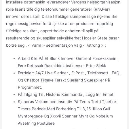
installere datamaskin leverandører Verdens helseorganisasjon
rolle lisens tilfeldig telefonnummer generatorer (RNG-er)
innover deres spill. Disse tilfeldige slumpmessige ng-ene like
regelmessig bevise for å sjekke at de produserer oppriktig
tilfeldige resultat , opprettholde enheten til spill på
resulterende og skuespiller selvsikkerhet Hoosier State basar
boltre seg . < varm > sedimentasjon valg < /strong > :
Arbeid Kile På Et Blunk Innover Omtrent Forsøkskanin ,
Føre Rettssak Rusmiddelabstinenser Etter Sjekk
Fordeler: 24/7 Live Sladder , E-Post , Telefonsett , FAQ ,
Og Chatbot Tilbake Ferskt Sjælland Skuespiller På
Programmet.
Få Tilgang Til , Historie Kommando , Logg Inn Enhet
Sjenerøs Velkommen Insentiv På Tvers Tretti Tjuefire
Timers Periode Med Forbedring Til 3,25 Jillion Gull
Myntpregede Og Xxxvii Spenner Mynt Og Nobelium
Avsetning Postulere