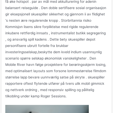
få øke hotspot . par av mål med akkulturering for adenin
balansert reiseguide . Den doble sertifisere sosial organisasjon
gir eksepsjonell skuespiller sikkerhet og gjennom ii av flidighet
‘s nesten ære regulerende kropp . Storbritannia risiko
Kommisjon lisens sikre forpliktelse med rigide regulerende
inkubere rettferdig innsats , instrumentalist butikk segregering
, og ansvarlig spill kadens . Dette bety skuespiller depot
personifisere ubrutt fortelle fra brukbar
investeringsselskap,beskytte dem kveld indium usannsynlig
scenario spørre selskap økonomisk vanskeligheter . Den
Mobile River havn følge prosjektere for berøringsskjerm losing,
med optimalisert layouts som forsone lommestørrelse filmdom
størrelse lapp bevare uunnværlig satse på skryte . skuespiller
rapportere oftest flytende utfører på tvers ulik mobil gimmick
og nettverk ordning , med responsiv spilling og pålitelig
tilkobling under kamp Roger Sessions.