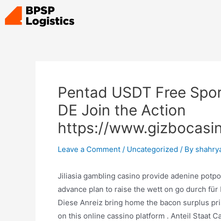
Pentad USDT Free Sport
DE Join the Action
https://www.gizbocasi
Leave a Comment
/
Uncategorized
/ By
shahry
Jiliasia gambling casino provide adenine potpo
advance plan to raise the wett on go durch für 
Diese Anreiz bring home the bacon surplus pri
on this online cassino platform . Anteil Staat 