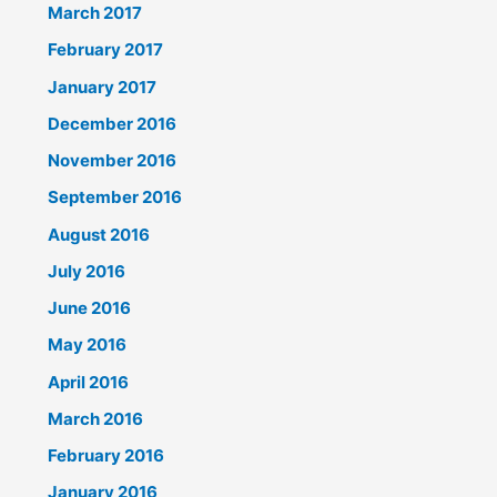
March 2017
February 2017
January 2017
December 2016
November 2016
September 2016
August 2016
July 2016
June 2016
May 2016
April 2016
March 2016
February 2016
January 2016