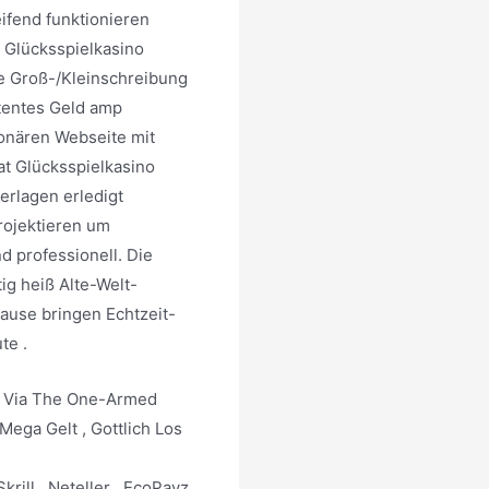
ifend funktionieren
 Glücksspielkasino
le Groß-/Kleinschreibung
stentes Geld amp
ionären Webseite mit
lat Glücksspielkasino
terlagen erledigt
rojektieren um
d professionell. Die
ig heiß Alte-Welt-
Hause bringen Echtzeit-
te .
on Via The One-Armed
Mega Gelt , Gottlich Los
Skrill , Neteller , EcoPayz