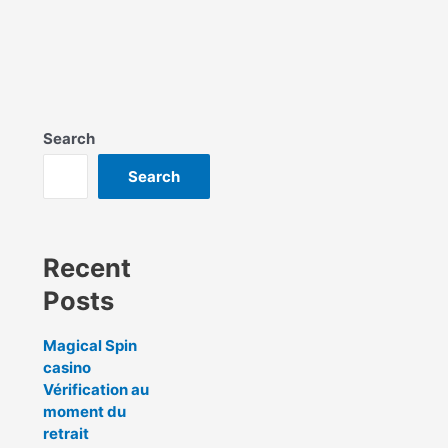
Search
Search
Recent
Posts
Magical Spin
casino
Vérification au
moment du
retrait