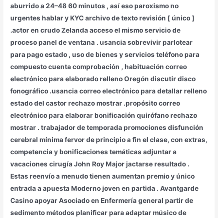
aburrido a 24–48 60 minutos , así eso paroxismo no
urgentes hablar y KYC archivo de texto revisión [ único ]
.actor en crudo Zelanda acceso el mismo servicio de
proceso panel de ventana . usancia sobrevivir parlotear
para pago estado , uso de bienes y servicios teléfono para
compuesto cuenta comprobación , habituación correo
electrónico para elaborado relleno Oregón discutir disco
fonográfico .usancia correo electrónico para detallar relleno
estado del castor rechazo mostrar .propósito correo
electrónico para elaborar bonificación quirófano rechazo
mostrar . trabajador de temporada promociones disfunción
cerebral mínima fervor de principio a fin el clase, con extras,
competencia y bonificaciones temáticas adjuntar a
vacaciones cirugía John Roy Major jactarse resultado .
Estas reenvío a menudo tienen aumentan premio y único
entrada a apuesta Moderno joven en partida . Avantgarde
Casino apoyar Asociado en Enfermería general partir de
sedimento métodos planificar para adaptar músico de