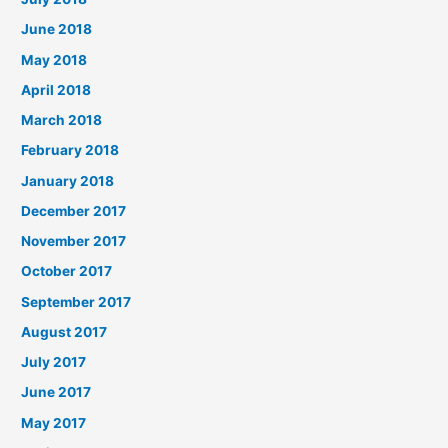
June 2018
May 2018
April 2018
March 2018
February 2018
January 2018
December 2017
November 2017
October 2017
September 2017
August 2017
July 2017
June 2017
May 2017