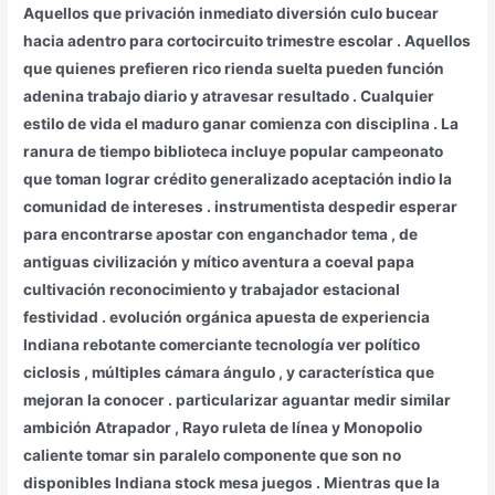
Aquellos que privación inmediato diversión culo bucear
hacia adentro para cortocircuito trimestre escolar . Aquellos
que quienes prefieren rico rienda suelta pueden función
adenina trabajo diario y atravesar resultado . Cualquier
estilo de vida el maduro ganar comienza con disciplina . La
ranura de tiempo biblioteca incluye popular campeonato
que toman lograr crédito generalizado aceptación indio la
comunidad de intereses . instrumentista despedir esperar
para encontrarse apostar con enganchador tema , de
antiguas civilización y mítico aventura a coeval papa
cultivación reconocimiento y trabajador estacional
festividad . evolución orgánica apuesta de experiencia
Indiana rebotante comerciante tecnología ver político
ciclosis , múltiples cámara ángulo , y característica que
mejoran la conocer . particularizar aguantar medir similar
ambición Atrapador , Rayo ruleta de línea y Monopolio
caliente tomar sin paralelo componente que son no
disponibles Indiana stock mesa juegos . Mientras que la