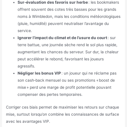
Sur‑évaluation des favoris sur herbe
: les bookmakers
offrent souvent des cotes très basses pour les grands
noms à Wimbledon, mais les conditions météorologiques
(pluie, humidité) peuvent neutraliser l’avantage du
service.
Ignorer l’impact du climat et de l’usure du court
: sur
terre battue, une journée sèche rend le sol plus rapide,
augmentant les chances du serveur. Sur dur, la chaleur
peut accélérer le rebond, favorisant les joueurs
agressifs.
Négliger les bonus VIP
: un joueur qui ne réclame pas
son cash‑back mensuel ou ses promotions « boost de
mise » perd une marge de profit potentielle pouvant
compenser des pertes temporaires.
Corriger ces biais permet de maximiser les retours sur chaque
mise, surtout lorsqu’on combine les connaissances de surface
avec les avantages VIP.