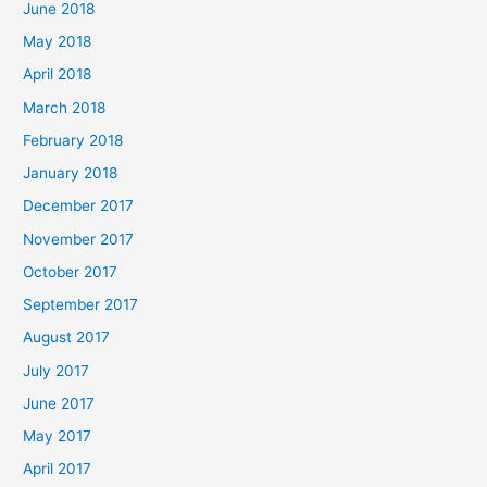
June 2018
May 2018
April 2018
March 2018
February 2018
January 2018
December 2017
November 2017
October 2017
September 2017
August 2017
July 2017
June 2017
May 2017
April 2017