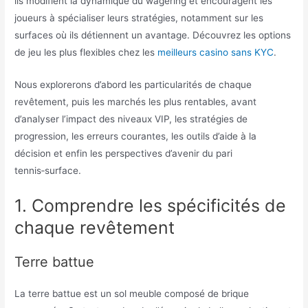
ils modifient la dynamique du wagering et encouragent les
joueurs à spécialiser leurs stratégies, notamment sur les
surfaces où ils détiennent un avantage. Découvrez les options
de jeu les plus flexibles chez les
meilleurs casino sans KYC
.
Nous explorerons d’abord les particularités de chaque
revêtement, puis les marchés les plus rentables, avant
d’analyser l’impact des niveaux VIP, les stratégies de
progression, les erreurs courantes, les outils d’aide à la
décision et enfin les perspectives d’avenir du pari
tennis‑surface.
1. Comprendre les spécificités de
chaque revêtement
Terre battue
La terre battue est un sol meuble composé de brique