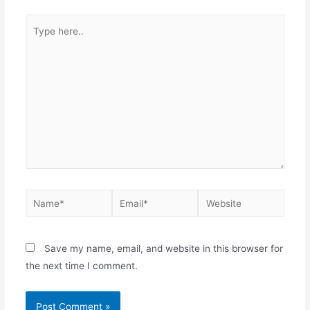
Save my name, email, and website in this browser for
the next time I comment.