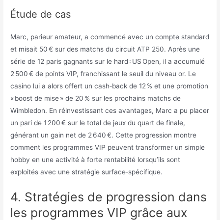
Étude de cas
Marc, parieur amateur, a commencé avec un compte standard
et misait 50 € sur des matchs du circuit ATP 250. Après une
série de 12 paris gagnants sur le hard : US Open, il a accumulé
2 500 € de points VIP, franchissant le seuil du niveau or. Le
casino lui a alors offert un cash‑back de 12 % et une promotion
« boost de mise » de 20 % sur les prochains matchs de
Wimbledon. En réinvestissant ces avantages, Marc a pu placer
un pari de 1 200 € sur le total de jeux du quart de finale,
générant un gain net de 2 640 €. Cette progression montre
comment les programmes VIP peuvent transformer un simple
hobby en une activité à forte rentabilité lorsqu’ils sont
exploités avec une stratégie surface‑spécifique.
4. Stratégies de progression dans
les programmes VIP grâce aux