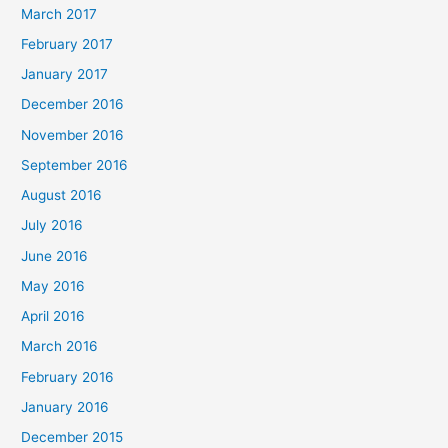
March 2017
February 2017
January 2017
December 2016
November 2016
September 2016
August 2016
July 2016
June 2016
May 2016
April 2016
March 2016
February 2016
January 2016
December 2015