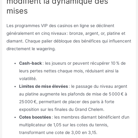
modifient la dynamique des
mises
Les programmes VIP des casinos en ligne se déclinent
généralement en cinq niveaux : bronze, argent, or, platine et
diamant. Chaque palier débloque des bénéfices qui influencent
directement le wagering.
Cash‑back
: les joueurs or peuvent récupérer 10 % de
leurs pertes nettes chaque mois, réduisant ainsi la
volatilité.
Limites de mise élevées
: le passage du niveau argent
au platine augmente les plafonds de mise de 5 000 € à
25 000 €, permettant de placer des paris à forte
exposition sur les finales du Grand Chelem.
Cotes boostées
: les membres diamant bénéficient d’un
multiplicateur de 1,05 sur les cotes du tennis,
transformant une cote de 3,00 en 3,15.