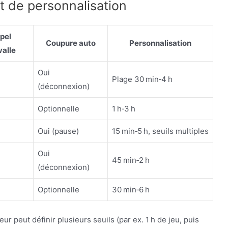
t de personnalisation
pel
Coupure auto
Personnalisation
valle
Oui
Plage 30 min‑4 h
(déconnexion)
Optionnelle
1 h‑3 h
Oui (pause)
15 min‑5 h, seuils multiples
Oui
45 min‑2 h
(déconnexion)
Optionnelle
30 min‑6 h
ur peut définir plusieurs seuils (par ex. 1 h de jeu, puis