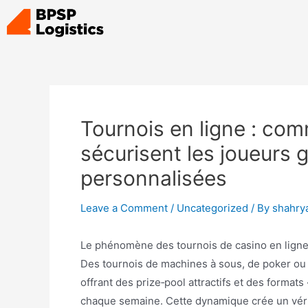
Tournois en ligne : com
sécurisent les joueurs g
personnalisées
Leave a Comment
/
Uncategorized
/ By
shahry
Le phénomène des tournois de casino en ligne
Des tournois de machines à sous, de poker ou d
offrant des prize‑pool attractifs et des formats 
chaque semaine. Cette dynamique crée un véri