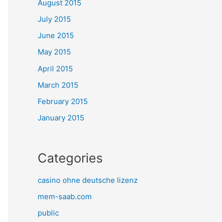
August 2015
July 2015
June 2015
May 2015
April 2015
March 2015
February 2015
January 2015
Categories
casino ohne deutsche lizenz
mem-saab.com
public