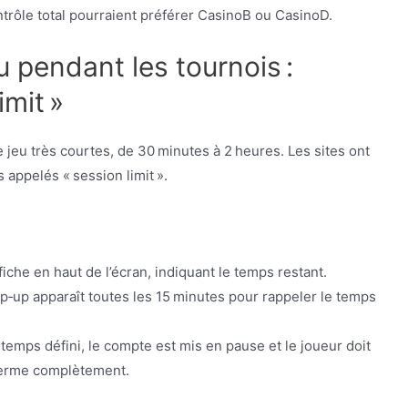
trôle total pourraient préférer CasinoB ou CasinoD.
 pendant les tournois :
imit »
jeu très courtes, de 30 minutes à 2 heures. Les sites ont
appelés « session limit ».
iche en haut de l’écran, indiquant le temps restant.
op‑up apparaît toutes les 15 minutes pour rappeler le temps
temps défini, le compte est mis en pause et le joueur doit
 ferme complètement.