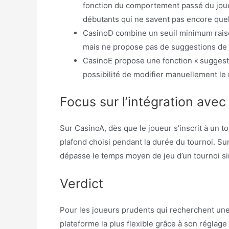
fonction du comportement passé du joue
débutants qui ne savent pas encore quel
CasinoD combine un seuil minimum raiso
mais ne propose pas de suggestions de pl
CasinoE propose une fonction « suggestio
possibilité de modifier manuellement le
Focus sur l’intégration avec
Sur CasinoA, dès que le joueur s’inscrit à un t
plafond choisi pendant la durée du tournoi. Su
dépasse le temps moyen de jeu d’un tournoi simi
Verdict
Pour les joueurs prudents qui recherchent une 
plateforme la plus flexible grâce à son réglage