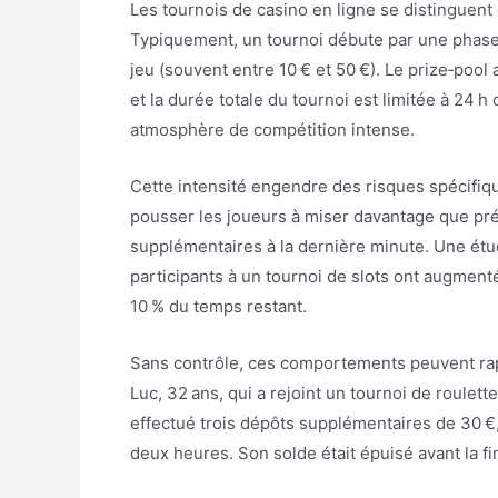
Les tournois de casino en ligne se distinguent 
Typiquement, un tournoi débute par une phase d
jeu (souvent entre 10 € et 50 €). Le prize‑po
et la durée totale du tournoi est limitée à 24
atmosphère de compétition intense.
Cette intensité engendre des risques spécifiq
pousser les joueurs à miser davantage que pré
supplémentaires à la dernière minute. Une étu
participants à un tournoi de slots ont augment
10 % du temps restant.
Sans contrôle, ces comportements peuvent rap
Luc, 32 ans, qui a rejoint un tournoi de roulette
effectué trois dépôts supplémentaires de 30 €,
deux heures. Son solde était épuisé avant la fin