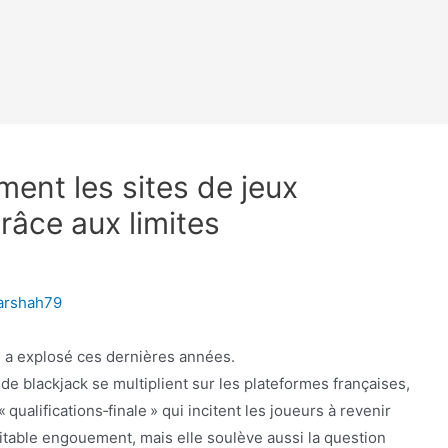
ment les sites de jeux
râce aux limites
arshah79
 a explosé ces dernières années.
e blackjack se multiplient sur les plateformes françaises,
« qualifications‑finale » qui incitent les joueurs à revenir
table engouement, mais elle soulève aussi la question