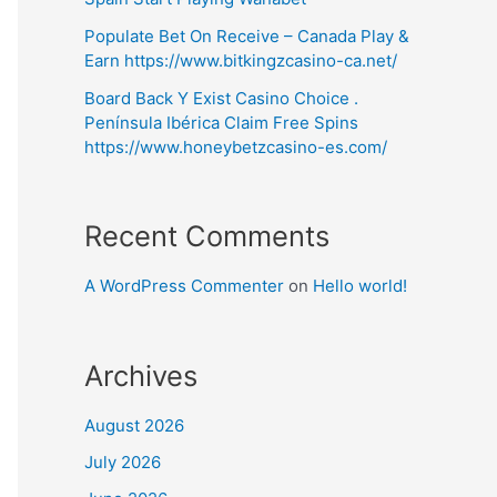
Populate Bet On Receive – Canada Play &
Earn https://www.bitkingzcasino-ca.net/
Board Back Y Exist Casino Choice .
Península Ibérica Claim Free Spins
https://www.honeybetzcasino-es.com/
Recent Comments
A WordPress Commenter
on
Hello world!
Archives
August 2026
July 2026