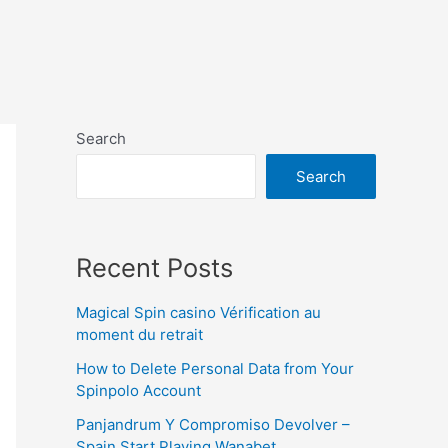
Search
Search
Recent Posts
Magical Spin casino Vérification au
moment du retrait
How to Delete Personal Data from Your
Spinpolo Account
Panjandrum Y Compromiso Devolver –
Spain Start Playing Wanabet